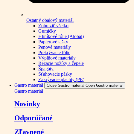
Ostatný obalový materiál
Zobraziť všetko
Gumičky
Hliníkové fólie (Alobal)
Papierové tašky
Penové materiály
Prekrývacie fólie
Výplňové materiály
Rezacie nožíky a čepele
Špagáty
Sťahovacie pásky
Zakrývacie plachty (PE)
Gastro materiál
Close Gastro materiál
Open Gastro materiál
Gastro materiál
Novinky
Odporúčané
Zľavnené