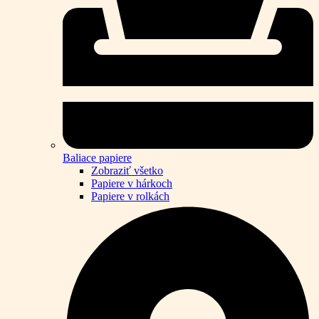
Baliace papiere
Zobraziť všetko
Papiere v hárkoch
Papiere v rolkách