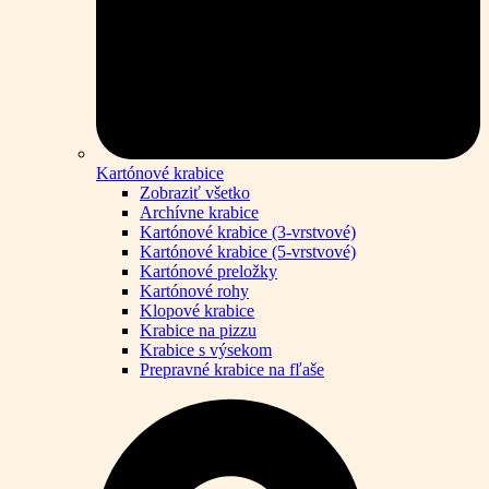
Kartónové krabice
Zobraziť všetko
Archívne krabice
Kartónové krabice (3-vrstvové)
Kartónové krabice (5-vrstvové)
Kartónové preložky
Kartónové rohy
Klopové krabice
Krabice na pizzu
Krabice s výsekom
Prepravné krabice na fľaše