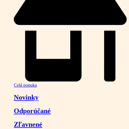
Celá ponuka
Novinky
Odporúčané
Zľavnené