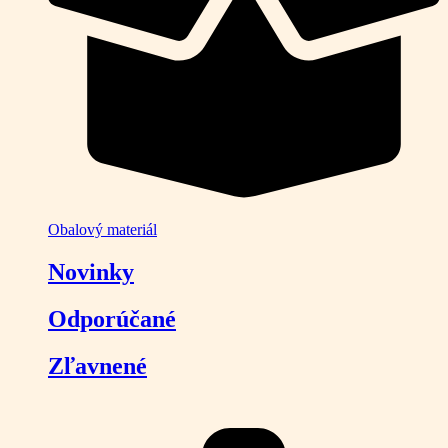
Obalový materiál
Novinky
Odporúčané
Zľavnené