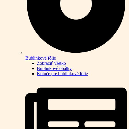
Bublinkové fólie
Zobraziť všetko
Bublinkové obálky
Kotúče pre bublinkové fólie