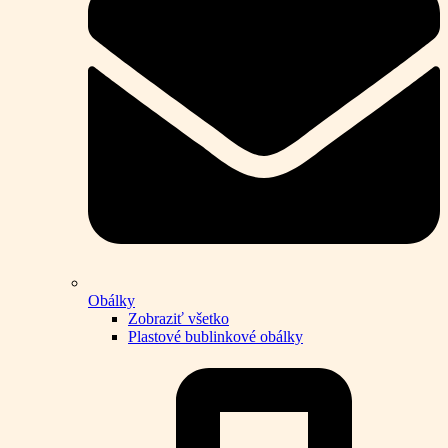
Obálky
Zobraziť všetko
Plastové bublinkové obálky