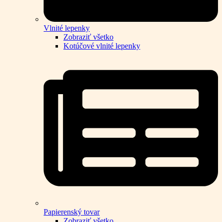
Vlnité lepenky
Zobraziť všetko
Kotúčové vlnité lepenky
Papierenský tovar
Zobraziť všetko