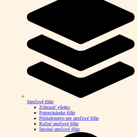
Strečové fólie
Zobraziť všetko
Potravinárske fólie
Príslušenstvo pre strečové fólie
Ručné strečové fólie
Strojné strečové fólie