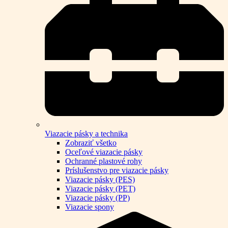
Viazacie pásky a technika
Zobraziť všetko
Oceľové viazacie pásky
Ochranné plastové rohy
Príslušenstvo pre viazacie pásky
Viazacie pásky (PES)
Viazacie pásky (PET)
Viazacie pásky (PP)
Viazacie spony