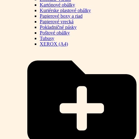
Kartónové obálky
Kuriérske plastové obálky
Papierové boxy a riad
Papierové vrecká
Pokladničné pásky
Poštové obálky
Tubusy
XEROX (A4)