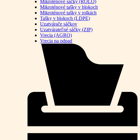
Mikroténové sáčky (ROLO)
Mikroténové tašky v blokoch
Mikroténové tašky v rolkách
Tašky v blokoch (LDPE)
Uzatvárače sáčkov
Uzatvárateľné sáčky (ZIP)
Vrecia (AGRO)
Vrecia na odpad