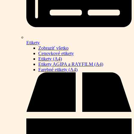
Etikety
Zobraziť všetko
Cenovkové etikety
Etikety (A4)
Etikety AGIPA a RAYFILM (A4)
Farebné etikety (A4)