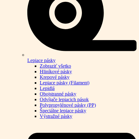
Lepiace pásky
Zobraziť všetko
Hliníkové pásky
Krepové pásky
Lepiace pásky (Filament)
Lepidlá
Obojstranné pásky
Odvíjače lepiacich pások
Polypropylénové pásky (PP)
Špeciálne lepiace pásky
Výstražné pásky