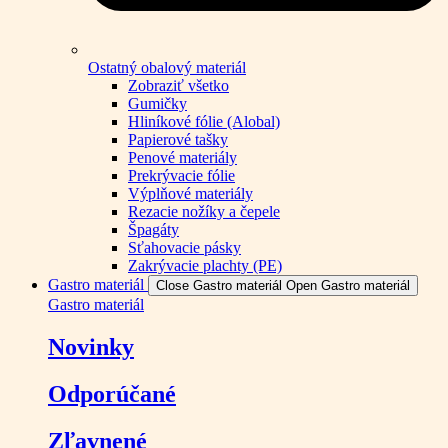
Ostatný obalový materiál
Zobraziť všetko
Gumičky
Hliníkové fólie (Alobal)
Papierové tašky
Penové materiály
Prekrývacie fólie
Výplňové materiály
Rezacie nožíky a čepele
Špagáty
Sťahovacie pásky
Zakrývacie plachty (PE)
Gastro materiál
Close Gastro materiál
Open Gastro materiál
Gastro materiál
Novinky
Odporúčané
Zľavnené