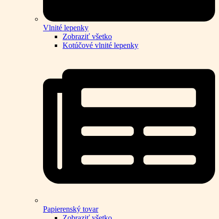
Vlnité lepenky
Zobraziť všetko
Kotúčové vlnité lepenky
Papierenský tovar
Zobraziť všetko