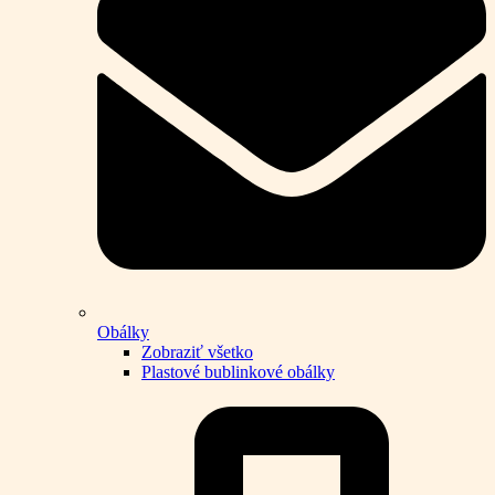
Obálky
Zobraziť všetko
Plastové bublinkové obálky