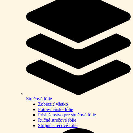
Strečové fólie
Zobraziť všetko
Potravinárske fólie
Príslušenstvo pre strečové fólie
Ručné strečové fólie
Strojné strečové fólie