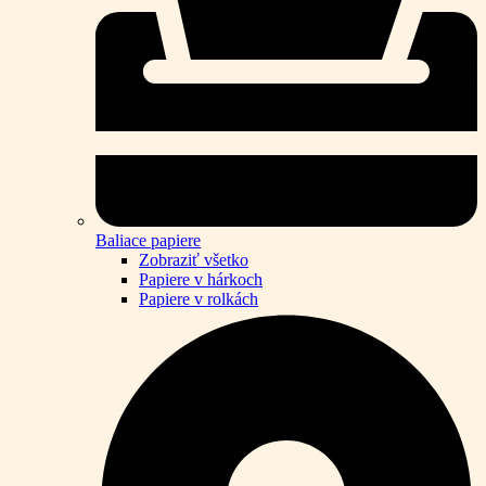
Baliace papiere
Zobraziť všetko
Papiere v hárkoch
Papiere v rolkách