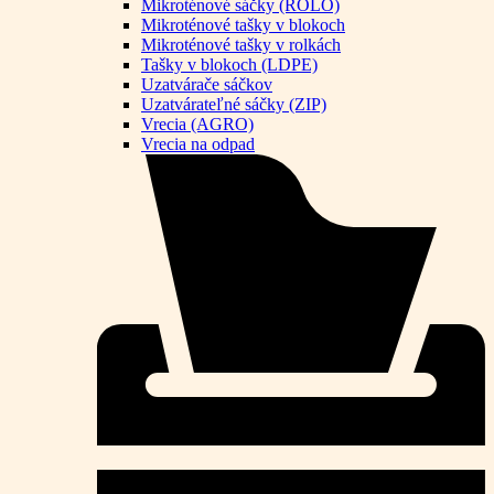
Mikroténové sáčky (ROLO)
Mikroténové tašky v blokoch
Mikroténové tašky v rolkách
Tašky v blokoch (LDPE)
Uzatvárače sáčkov
Uzatvárateľné sáčky (ZIP)
Vrecia (AGRO)
Vrecia na odpad