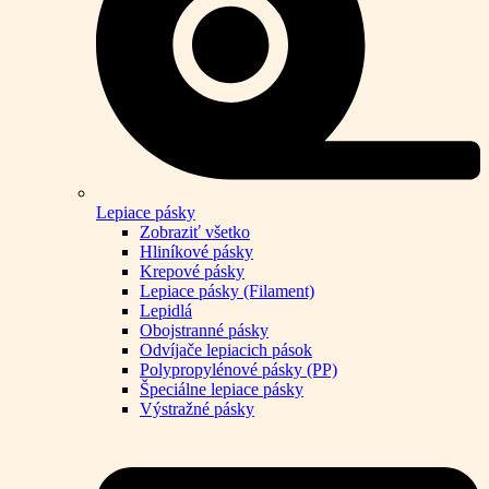
Lepiace pásky
Zobraziť všetko
Hliníkové pásky
Krepové pásky
Lepiace pásky (Filament)
Lepidlá
Obojstranné pásky
Odvíjače lepiacich pások
Polypropylénové pásky (PP)
Špeciálne lepiace pásky
Výstražné pásky