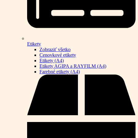
Etikety
Zobraziť všetko
Cenovkové etikety
Etikety (A4)
Etikety AGIPA a RAYFILM (A4)
Farebné etikety (A4)