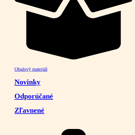
Obalový materiál
Novinky
Odporúčané
Zľavnené