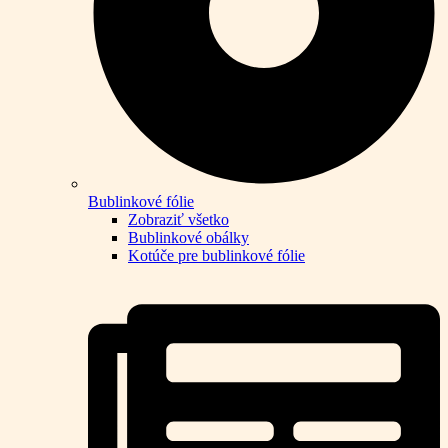
Bublinkové fólie
Zobraziť všetko
Bublinkové obálky
Kotúče pre bublinkové fólie