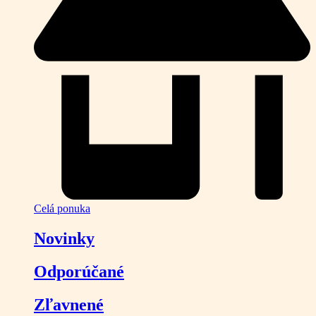
Celá ponuka
Novinky
Odporúčané
Zľavnené