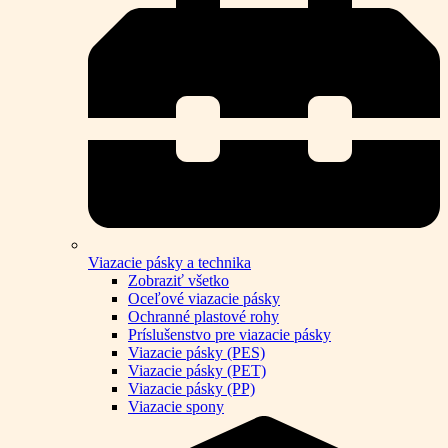
Viazacie pásky a technika
Zobraziť všetko
Oceľové viazacie pásky
Ochranné plastové rohy
Príslušenstvo pre viazacie pásky
Viazacie pásky (PES)
Viazacie pásky (PET)
Viazacie pásky (PP)
Viazacie spony