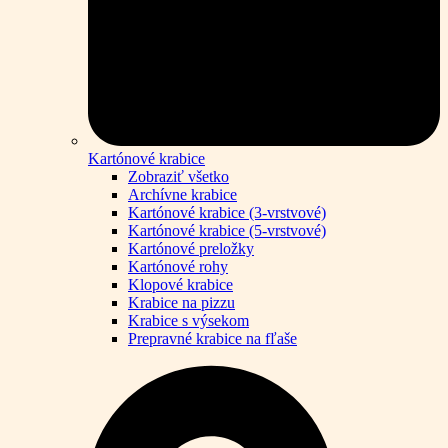
Kartónové krabice
Zobraziť všetko
Archívne krabice
Kartónové krabice (3-vrstvové)
Kartónové krabice (5-vrstvové)
Kartónové preložky
Kartónové rohy
Klopové krabice
Krabice na pizzu
Krabice s výsekom
Prepravné krabice na fľaše