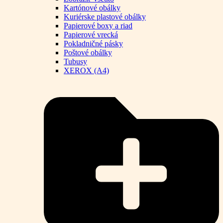
Kartónové obálky
Kuriérske plastové obálky
Papierové boxy a riad
Papierové vrecká
Pokladničné pásky
Poštové obálky
Tubusy
XEROX (A4)