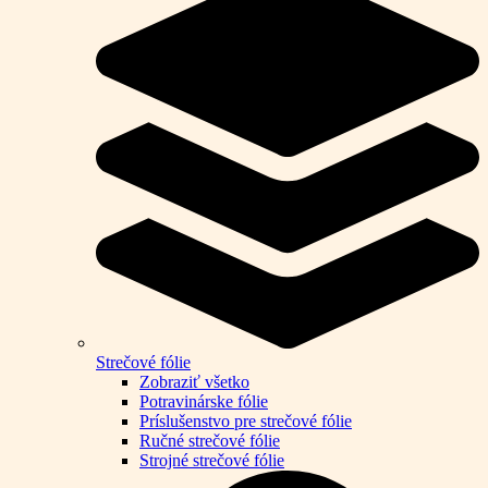
Strečové fólie
Zobraziť všetko
Potravinárske fólie
Príslušenstvo pre strečové fólie
Ručné strečové fólie
Strojné strečové fólie