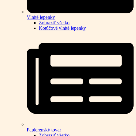
Vlnité lepenky
Zobraziť všetko
Kotúčové vlnité lepenky
Papierenský tovar
Zobraziť všetko