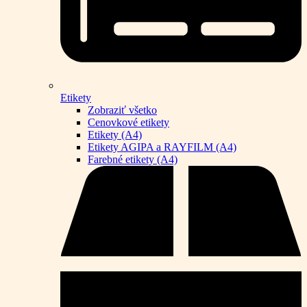
Etikety
Zobraziť všetko
Cenovkové etikety
Etikety (A4)
Etikety AGIPA a RAYFILM (A4)
Farebné etikety (A4)