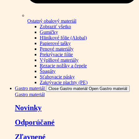
Ostatný obalový materiál
Zobraziť všetko
Gumičky
Hliníkové fólie (Alobal)
Papierové tašky
Penové materiály
Prekrývacie fólie
Výplňové materiály
Rezacie nožíky a čepele
Špagáty
Sťahovacie pásky
Zakrývacie plachty (PE)
Gastro materiál
Close Gastro materiál
Open Gastro materiál
Gastro materiál
Novinky
Odporúčané
Zľavnené