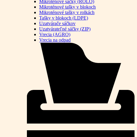
Mikroténové sáčky (ROLO)
Mikroténové tašky v blokoch
Mikroténové tašky v rolkách
Tašky v blokoch (LDPE)
Uzatvárače sáčkov
Uzatvárateľné sáčky (ZIP)
Vrecia (AGRO)
Vrecia na odpad