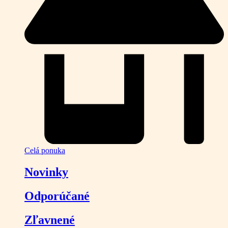
Celá ponuka
Novinky
Odporúčané
Zľavnené