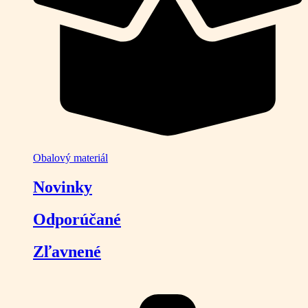
Obalový materiál
Novinky
Odporúčané
Zľavnené