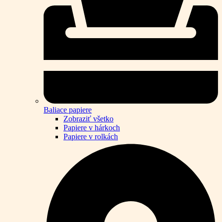
Baliace papiere
Zobraziť všetko
Papiere v hárkoch
Papiere v rolkách