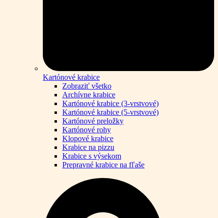
Kartónové krabice
Zobraziť všetko
Archívne krabice
Kartónové krabice (3-vrstvové)
Kartónové krabice (5-vrstvové)
Kartónové preložky
Kartónové rohy
Klopové krabice
Krabice na pizzu
Krabice s výsekom
Prepravné krabice na fľaše