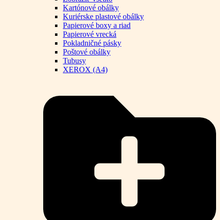
Kartónové obálky
Kuriérske plastové obálky
Papierové boxy a riad
Papierové vrecká
Pokladničné pásky
Poštové obálky
Tubusy
XEROX (A4)