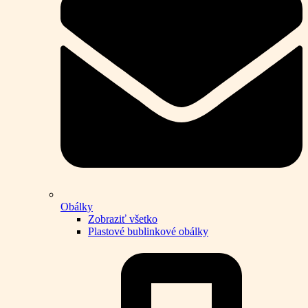
Obálky
Zobraziť všetko
Plastové bublinkové obálky