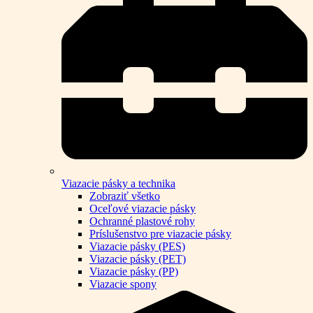
Viazacie pásky a technika
Zobraziť všetko
Oceľové viazacie pásky
Ochranné plastové rohy
Príslušenstvo pre viazacie pásky
Viazacie pásky (PES)
Viazacie pásky (PET)
Viazacie pásky (PP)
Viazacie spony