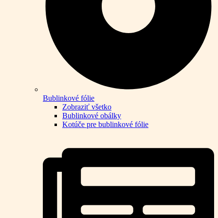
Bublinkové fólie
Zobraziť všetko
Bublinkové obálky
Kotúče pre bublinkové fólie