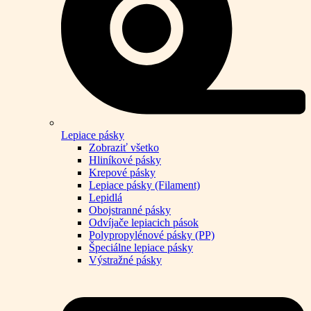
Lepiace pásky
Zobraziť všetko
Hliníkové pásky
Krepové pásky
Lepiace pásky (Filament)
Lepidlá
Obojstranné pásky
Odvíjače lepiacich pások
Polypropylénové pásky (PP)
Špeciálne lepiace pásky
Výstražné pásky