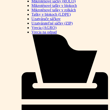
Mikroténové sáčky (ROLO)
Mikroténové tašky v blokoch
Mikroténové tašky v rolkách
Tašky v blokoch (LDPE)
Uzatvárače sáčkov
Uzatvárateľné sáčky (ZIP)
Vrecia (AGRO)
Vrecia na odpad