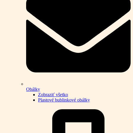
Obálky
Zobraziť všetko
Plastové bublinkové obálky