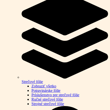
Strečové fólie
Zobraziť všetko
Potravinárske fólie
Príslušenstvo pre strečové fólie
Ručné strečové fólie
Strojné strečové fólie