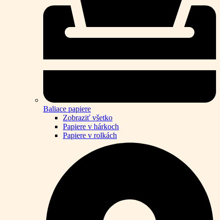
Baliace papiere
Zobraziť všetko
Papiere v hárkoch
Papiere v rolkách