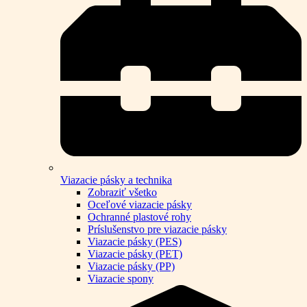
Viazacie pásky a technika
Zobraziť všetko
Oceľové viazacie pásky
Ochranné plastové rohy
Príslušenstvo pre viazacie pásky
Viazacie pásky (PES)
Viazacie pásky (PET)
Viazacie pásky (PP)
Viazacie spony