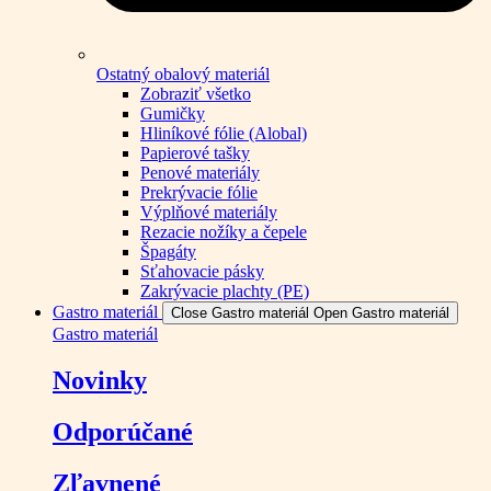
Ostatný obalový materiál
Zobraziť všetko
Gumičky
Hliníkové fólie (Alobal)
Papierové tašky
Penové materiály
Prekrývacie fólie
Výplňové materiály
Rezacie nožíky a čepele
Špagáty
Sťahovacie pásky
Zakrývacie plachty (PE)
Gastro materiál
Close Gastro materiál
Open Gastro materiál
Gastro materiál
Novinky
Odporúčané
Zľavnené