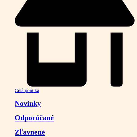
Celá ponuka
Novinky
Odporúčané
Zľavnené