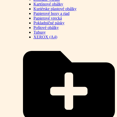
Kartónové obálky
Kuriérske plastové obálky
Papierové boxy a riad
Papierové vrecká
Pokladničné pásky
Poštové obálky
Tubusy
XEROX (A4)