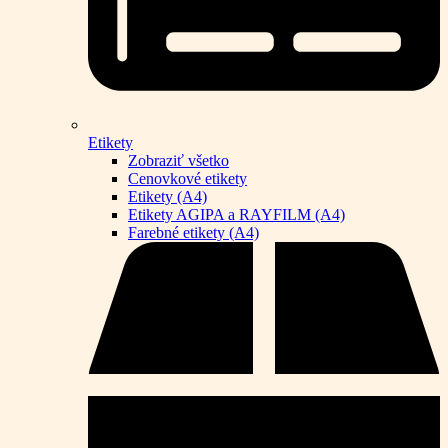
Etikety
Zobraziť všetko
Cenovkové etikety
Etikety (A4)
Etikety AGIPA a RAYFILM (A4)
Farebné etikety (A4)