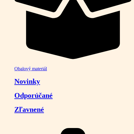
Obalový materiál
Novinky
Odporúčané
Zľavnené