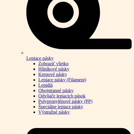
Lepiace pásky
Zobraziť všetko
Hliníkové pásky
Krepové pásky
Lepiace pásky (Filament)
Lepidlá
Obojstranné pásky
Odvíjače lepiacich pások
Polypropylénové pásky (PP)
Špeciálne lepiace pásky
Výstražné pásky