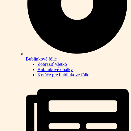
Bublinkové fólie
Zobraziť všetko
Bublinkové obálky
Kotúče pre bublinkové fólie