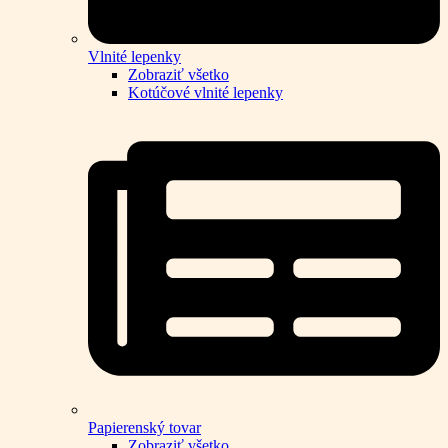
Vlnité lepenky
Zobraziť všetko
Kotúčové vlnité lepenky
Papierenský tovar
Zobraziť všetko