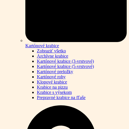
Kartónové krabice
Zobraziť všetko
Archívne krabice
Kartónové krabice (3-vrstvové)
Kartónové krabice (5-vrstvové)
Kartónové preložky
Kartónové rohy
Klopové krabice
Krabice na pizzu
Krabice s výsekom
Prepravné krabice na fľaše