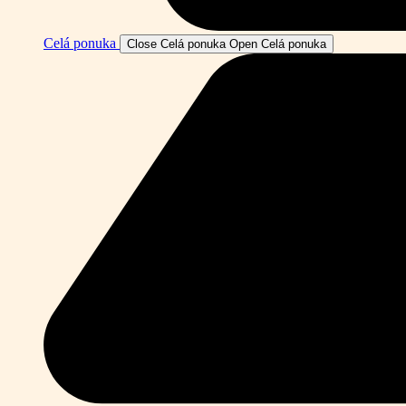
Celá ponuka
Close Celá ponuka
Open Celá ponuka