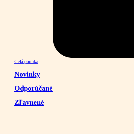
Celá ponuka
Novinky
Odporúčané
Zľavnené