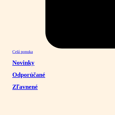
Celá ponuka
Novinky
Odporúčané
Zľavnené