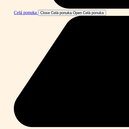
Celá ponuka
Close Celá ponuka
Open Celá ponuka