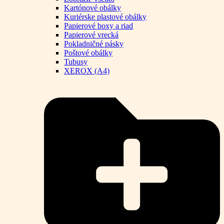
Kartónové obálky
Kuriérske plastové obálky
Papierové boxy a riad
Papierové vrecká
Pokladničné pásky
Poštové obálky
Tubusy
XEROX (A4)