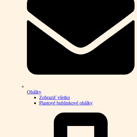
Obálky
Zobraziť všetko
Plastové bublinkové obálky