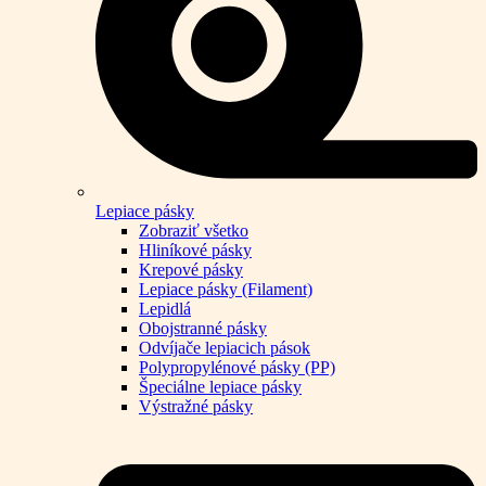
Lepiace pásky
Zobraziť všetko
Hliníkové pásky
Krepové pásky
Lepiace pásky (Filament)
Lepidlá
Obojstranné pásky
Odvíjače lepiacich pások
Polypropylénové pásky (PP)
Špeciálne lepiace pásky
Výstražné pásky