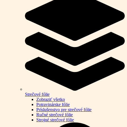
Strečové fólie
Zobraziť všetko
Potravinárske fólie
Príslušenstvo pre strečové fólie
Ručné strečové fólie
Strojné strečové fólie