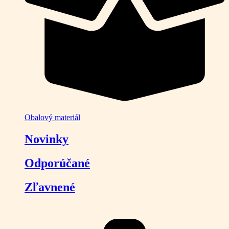
Obalový materiál
Novinky
Odporúčané
Zľavnené