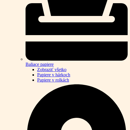
Baliace papiere
Zobraziť všetko
Papiere v hárkoch
Papiere v rolkách