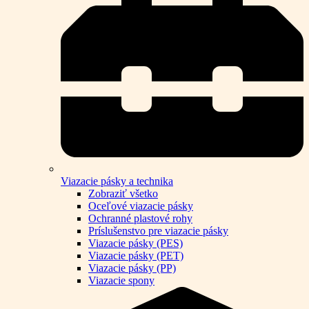
Viazacie pásky a technika
Zobraziť všetko
Oceľové viazacie pásky
Ochranné plastové rohy
Príslušenstvo pre viazacie pásky
Viazacie pásky (PES)
Viazacie pásky (PET)
Viazacie pásky (PP)
Viazacie spony