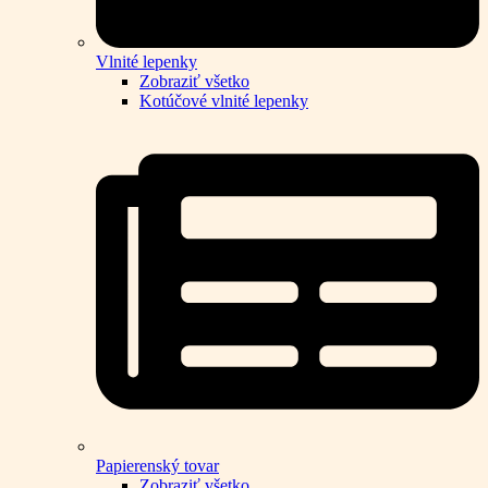
Vlnité lepenky
Zobraziť všetko
Kotúčové vlnité lepenky
Papierenský tovar
Zobraziť všetko