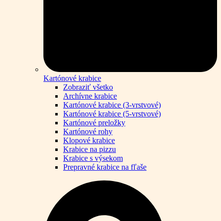
Kartónové krabice
Zobraziť všetko
Archívne krabice
Kartónové krabice (3-vrstvové)
Kartónové krabice (5-vrstvové)
Kartónové preložky
Kartónové rohy
Klopové krabice
Krabice na pizzu
Krabice s výsekom
Prepravné krabice na fľaše