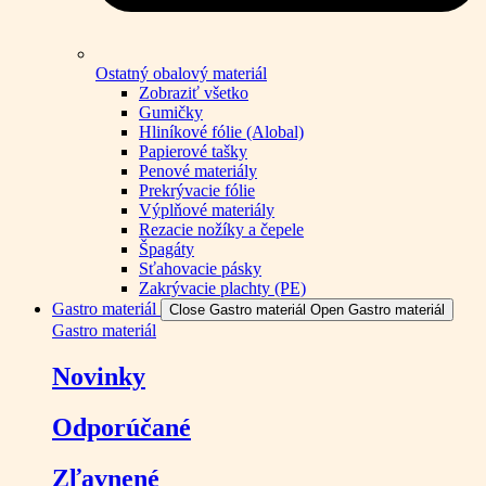
Ostatný obalový materiál
Zobraziť všetko
Gumičky
Hliníkové fólie (Alobal)
Papierové tašky
Penové materiály
Prekrývacie fólie
Výplňové materiály
Rezacie nožíky a čepele
Špagáty
Sťahovacie pásky
Zakrývacie plachty (PE)
Gastro materiál
Close Gastro materiál
Open Gastro materiál
Gastro materiál
Novinky
Odporúčané
Zľavnené