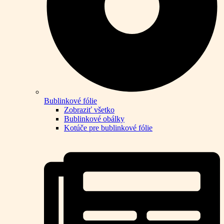
Bublinkové fólie
Zobraziť všetko
Bublinkové obálky
Kotúče pre bublinkové fólie