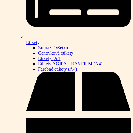
Etikety
Zobraziť všetko
Cenovkové etikety
Etikety (A4)
Etikety AGIPA a RAYFILM (A4)
Farebné etikety (A4)