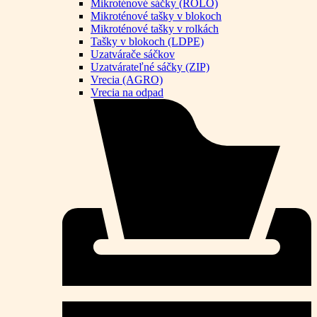
Mikroténové sáčky (ROLO)
Mikroténové tašky v blokoch
Mikroténové tašky v rolkách
Tašky v blokoch (LDPE)
Uzatvárače sáčkov
Uzatvárateľné sáčky (ZIP)
Vrecia (AGRO)
Vrecia na odpad