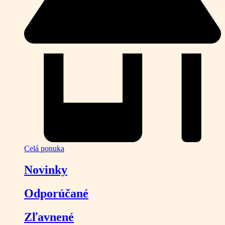
Celá ponuka
Novinky
Odporúčané
Zľavnené