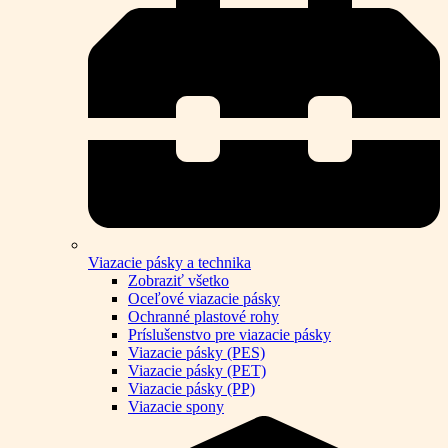
Viazacie pásky a technika
Zobraziť všetko
Oceľové viazacie pásky
Ochranné plastové rohy
Príslušenstvo pre viazacie pásky
Viazacie pásky (PES)
Viazacie pásky (PET)
Viazacie pásky (PP)
Viazacie spony