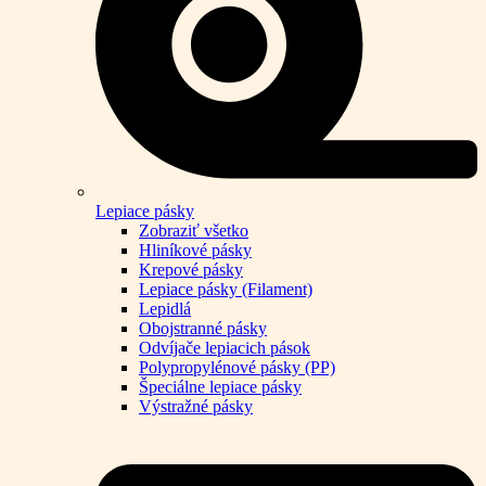
Lepiace pásky
Zobraziť všetko
Hliníkové pásky
Krepové pásky
Lepiace pásky (Filament)
Lepidlá
Obojstranné pásky
Odvíjače lepiacich pások
Polypropylénové pásky (PP)
Špeciálne lepiace pásky
Výstražné pásky