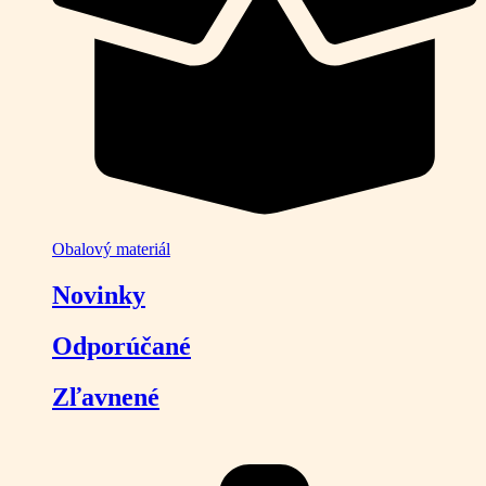
Obalový materiál
Novinky
Odporúčané
Zľavnené