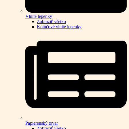
Vlnité lepenky
Zobraziť všetko
Kotúčové vlnité lepenky
Papierenský tovar
Zobraziť všetko