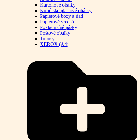
Kartónové obálky
Kuriérske plastové obálky
Papierové boxy a riad
Papierové vrecká
Pokladničné pásky
Poštové obálky
Tubusy
XEROX (A4)