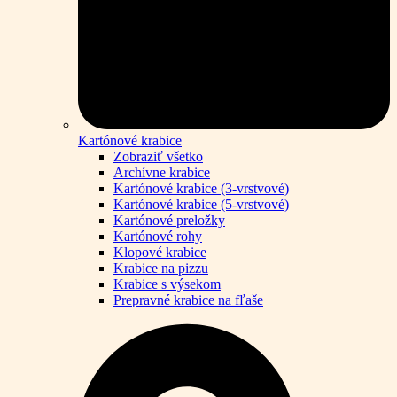
Kartónové krabice
Zobraziť všetko
Archívne krabice
Kartónové krabice (3-vrstvové)
Kartónové krabice (5-vrstvové)
Kartónové preložky
Kartónové rohy
Klopové krabice
Krabice na pizzu
Krabice s výsekom
Prepravné krabice na fľaše