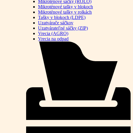
Mikroténové sáčky (ROLO)
Mikroténové tašky v blokoch
Mikroténové tašky v rolkách
Tašky v blokoch (LDPE)
Uzatvárače sáčkov
Uzatvárateľné sáčky (ZIP)
Vrecia (AGRO)
Vrecia na odpad