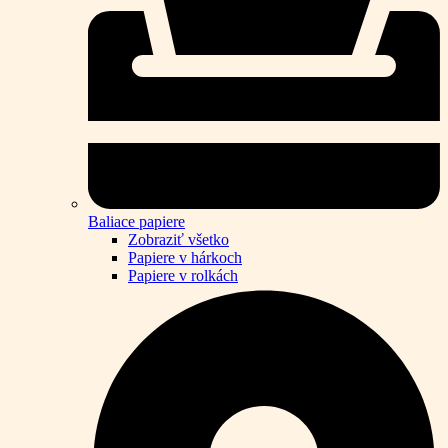
Baliace papiere
Zobraziť všetko
Papiere v hárkoch
Papiere v rolkách