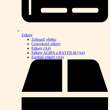
Etikety
Zobraziť všetko
Cenovkové etikety
Etikety (A4)
Etikety AGIPA a RAYFILM (A4)
Farebné etikety (A4)