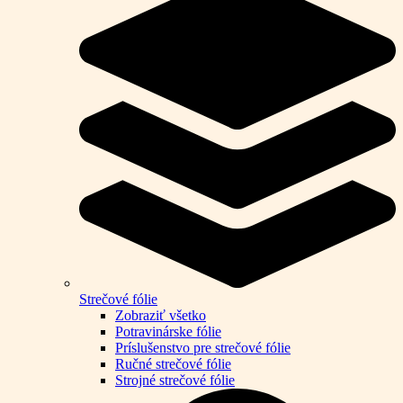
Strečové fólie
Zobraziť všetko
Potravinárske fólie
Príslušenstvo pre strečové fólie
Ručné strečové fólie
Strojné strečové fólie