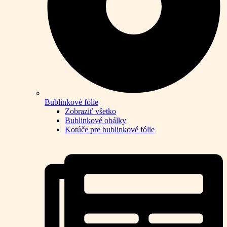
Bublinkové fólie
Zobraziť všetko
Bublinkové obálky
Kotúče pre bublinkové fólie