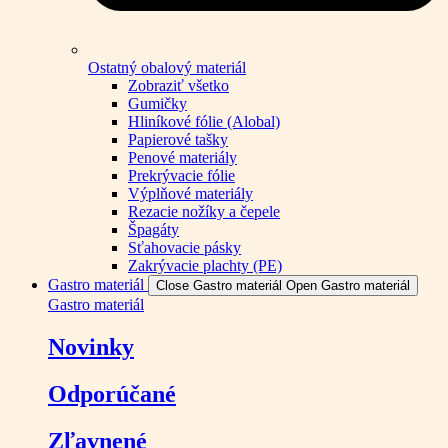
Ostatný obalový materiál
Zobraziť všetko
Gumičky
Hliníkové fólie (Alobal)
Papierové tašky
Penové materiály
Prekrývacie fólie
Výplňové materiály
Rezacie nožíky a čepele
Špagáty
Sťahovacie pásky
Zakrývacie plachty (PE)
Gastro materiál
Close Gastro materiál
Open Gastro materiál
Gastro materiál
Novinky
Odporúčané
Zľavnené