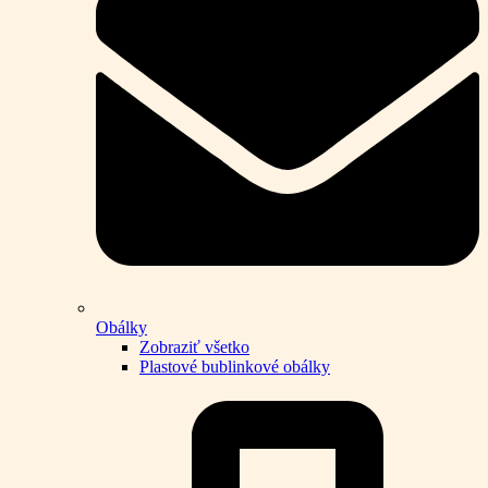
Obálky
Zobraziť všetko
Plastové bublinkové obálky