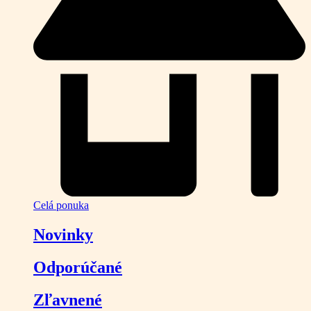
Celá ponuka
Novinky
Odporúčané
Zľavnené