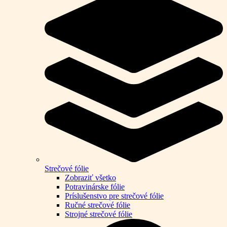
Strečové fólie
Zobraziť všetko
Potravinárske fólie
Príslušenstvo pre strečové fólie
Ručné strečové fólie
Strojné strečové fólie