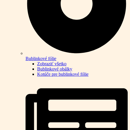
Bublinkové fólie
Zobraziť všetko
Bublinkové obálky
Kotúče pre bublinkové fólie