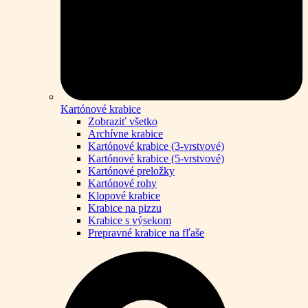
Kartónové krabice
Zobraziť všetko
Archívne krabice
Kartónové krabice (3-vrstvové)
Kartónové krabice (5-vrstvové)
Kartónové preložky
Kartónové rohy
Klopové krabice
Krabice na pizzu
Krabice s výsekom
Prepravné krabice na fľaše