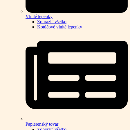
Vlnité lepenky
Zobraziť všetko
Kotúčové vlnité lepenky
Papierenský tovar
Zobraziť všetko