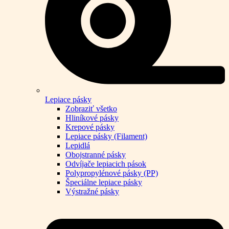
Lepiace pásky
Zobraziť všetko
Hliníkové pásky
Krepové pásky
Lepiace pásky (Filament)
Lepidlá
Obojstranné pásky
Odvíjače lepiacich pások
Polypropylénové pásky (PP)
Špeciálne lepiace pásky
Výstražné pásky