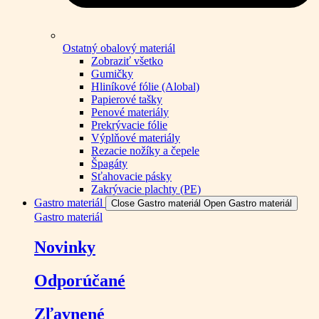
Ostatný obalový materiál
Zobraziť všetko
Gumičky
Hliníkové fólie (Alobal)
Papierové tašky
Penové materiály
Prekrývacie fólie
Výplňové materiály
Rezacie nožíky a čepele
Špagáty
Sťahovacie pásky
Zakrývacie plachty (PE)
Gastro materiál
Close Gastro materiál
Open Gastro materiál
Gastro materiál
Novinky
Odporúčané
Zľavnené