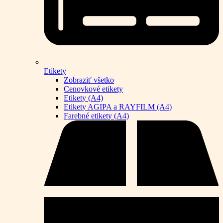
Etikety
Zobraziť všetko
Cenovkové etikety
Etikety (A4)
Etikety AGIPA a RAYFILM (A4)
Farebné etikety (A4)