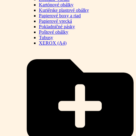
Kartónové obálky
Kuriérske plastové obálky
Papierové boxy a riad
Papierové vrecká
Pokladničné pásky
Poštové obálky
Tubusy
XEROX (A4)