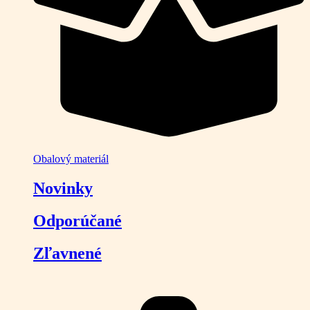
Obalový materiál
Novinky
Odporúčané
Zľavnené