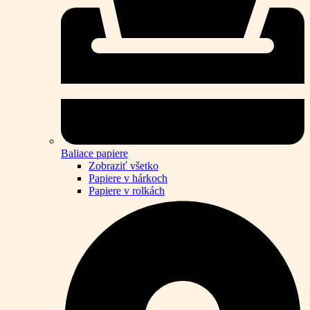
Baliace papiere
Zobraziť všetko
Papiere v hárkoch
Papiere v rolkách