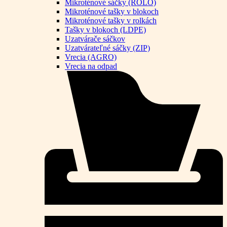
Mikroténové sáčky (ROLO)
Mikroténové tašky v blokoch
Mikroténové tašky v rolkách
Tašky v blokoch (LDPE)
Uzatvárače sáčkov
Uzatvárateľné sáčky (ZIP)
Vrecia (AGRO)
Vrecia na odpad