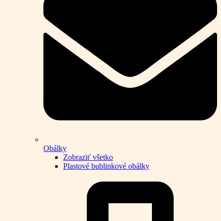
Obálky
Zobraziť všetko
Plastové bublinkové obálky