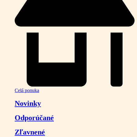
Celá ponuka
Novinky
Odporúčané
Zľavnené