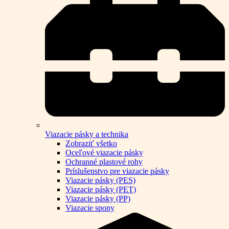
Viazacie pásky a technika
Zobraziť všetko
Oceľové viazacie pásky
Ochranné plastové rohy
Príslušenstvo pre viazacie pásky
Viazacie pásky (PES)
Viazacie pásky (PET)
Viazacie pásky (PP)
Viazacie spony