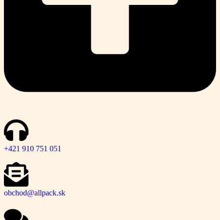
+421 910 751 051
obchod@allpack.sk