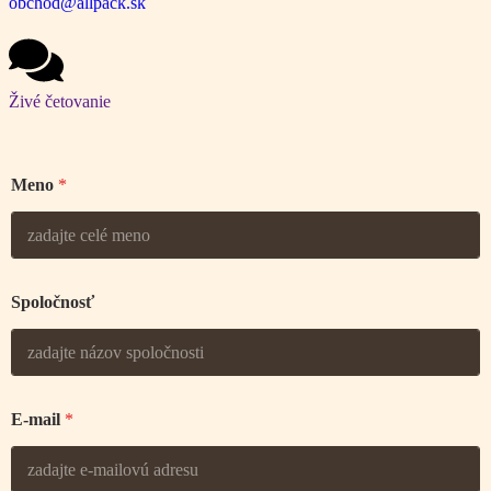
obchod@allpack.sk
Živé četovanie
Meno
*
Spoločnosť
E-mail
*