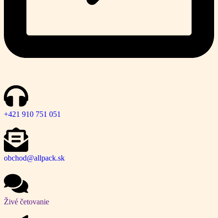
+421 910 751 051
obchod@allpack.sk
Živé četovanie