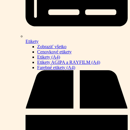
Etikety
Zobraziť všetko
Cenovkové etikety
Etikety (A4)
Etikety AGIPA a RAYFILM (A4)
Farebné etikety (A4)