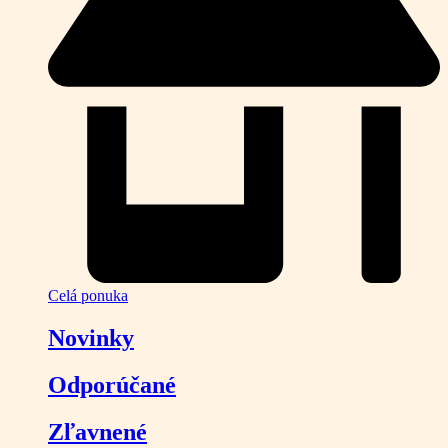
Celá ponuka
Novinky
Odporúčané
Zľavnené