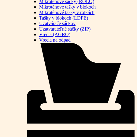
Mikroténové sáčky (ROLO)
Mikroténové tašky v blokoch
Mikroténové tašky v rolkách
Tašky v blokoch (LDPE)
Uzatvárače sáčkov
Uzatvárateľné sáčky (ZIP)
Vrecia (AGRO)
Vrecia na odpad