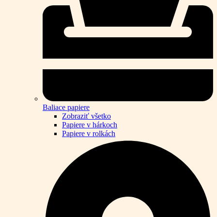
Baliace papiere
Zobraziť všetko
Papiere v hárkoch
Papiere v rolkách