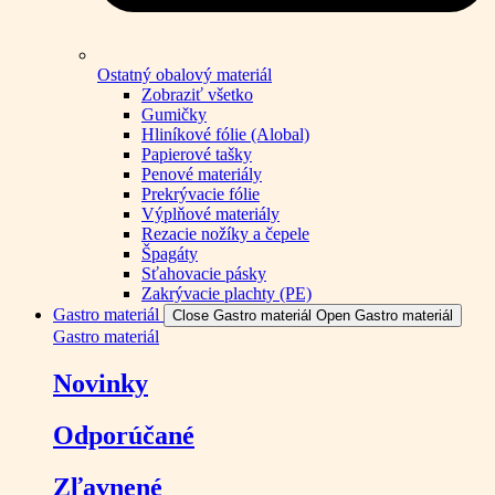
Ostatný obalový materiál
Zobraziť všetko
Gumičky
Hliníkové fólie (Alobal)
Papierové tašky
Penové materiály
Prekrývacie fólie
Výplňové materiály
Rezacie nožíky a čepele
Špagáty
Sťahovacie pásky
Zakrývacie plachty (PE)
Gastro materiál
Close Gastro materiál
Open Gastro materiál
Gastro materiál
Novinky
Odporúčané
Zľavnené