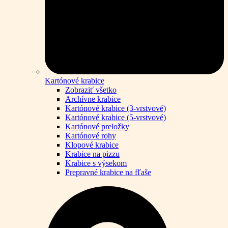
Kartónové krabice
Zobraziť všetko
Archívne krabice
Kartónové krabice (3-vrstvové)
Kartónové krabice (5-vrstvové)
Kartónové preložky
Kartónové rohy
Klopové krabice
Krabice na pizzu
Krabice s výsekom
Prepravné krabice na fľaše