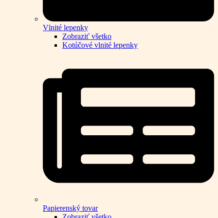
Vlnité lepenky
Zobraziť všetko
Kotúčové vlnité lepenky
Papierenský tovar
Zobraziť všetko