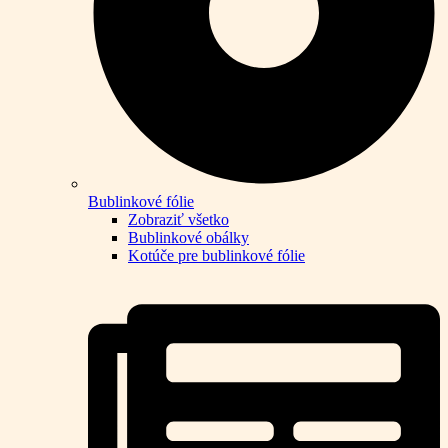
Bublinkové fólie
Zobraziť všetko
Bublinkové obálky
Kotúče pre bublinkové fólie