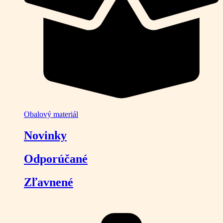
Obalový materiál
Novinky
Odporúčané
Zľavnené