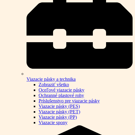
Viazacie pásky a technika
Zobraziť všetko
Oceľové viazacie pásky
Ochranné plastové rohy
Príslušenstvo pre viazacie pásky
Viazacie pásky (PES)
Viazacie pásky (PET)
Viazacie pásky (PP)
Viazacie spony