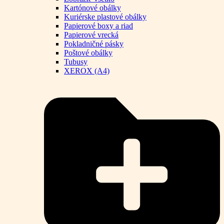
Kartónové obálky
Kuriérske plastové obálky
Papierové boxy a riad
Papierové vrecká
Pokladničné pásky
Poštové obálky
Tubusy
XEROX (A4)