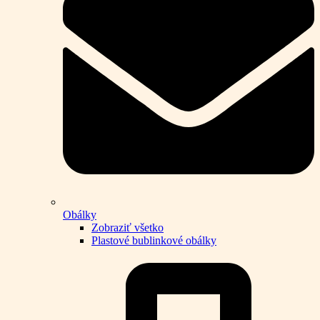
Obálky
Zobraziť všetko
Plastové bublinkové obálky