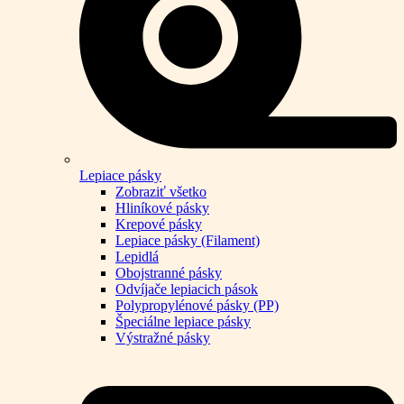
Lepiace pásky
Zobraziť všetko
Hliníkové pásky
Krepové pásky
Lepiace pásky (Filament)
Lepidlá
Obojstranné pásky
Odvíjače lepiacich pások
Polypropylénové pásky (PP)
Špeciálne lepiace pásky
Výstražné pásky