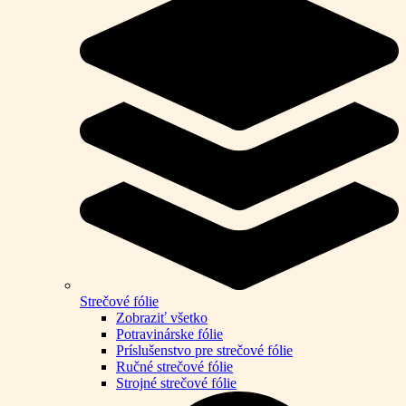
Strečové fólie
Zobraziť všetko
Potravinárske fólie
Príslušenstvo pre strečové fólie
Ručné strečové fólie
Strojné strečové fólie