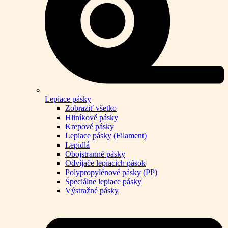
Lepiace pásky
Zobraziť všetko
Hliníkové pásky
Krepové pásky
Lepiace pásky (Filament)
Lepidlá
Obojstranné pásky
Odvíjače lepiacich pások
Polypropylénové pásky (PP)
Špeciálne lepiace pásky
Výstražné pásky