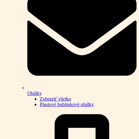
Obálky
Zobraziť všetko
Plastové bublinkové obálky