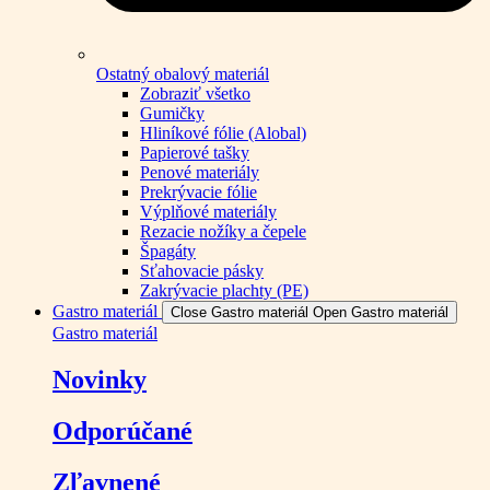
Ostatný obalový materiál
Zobraziť všetko
Gumičky
Hliníkové fólie (Alobal)
Papierové tašky
Penové materiály
Prekrývacie fólie
Výplňové materiály
Rezacie nožíky a čepele
Špagáty
Sťahovacie pásky
Zakrývacie plachty (PE)
Gastro materiál
Close Gastro materiál
Open Gastro materiál
Gastro materiál
Novinky
Odporúčané
Zľavnené