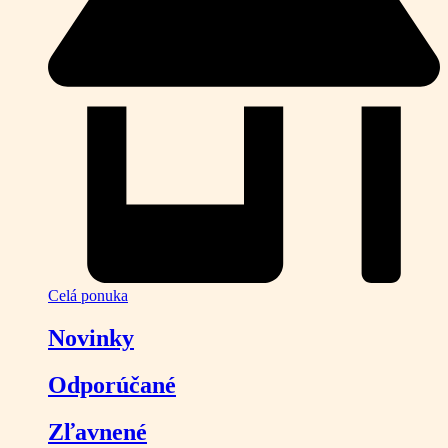
Celá ponuka
Novinky
Odporúčané
Zľavnené