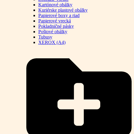
Kartónové obálky
Kuriérske plastové obálky
Papierové boxy a riad
Papierové vrecká
Pokladničné pásky
Poštové obálky
Tubusy
XEROX (A4)