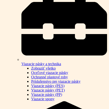
Viazacie pásky a technika
Zobraziť všetko
Oceľové viazacie pásky
Ochranné plastové rohy
Príslušenstvo pre viazacie pásky
Viazacie pásky (PES)
Viazacie pásky (PET)
Viazacie pásky (PP)
Viazacie spony