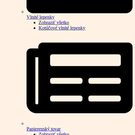
Vlnité lepenky
Zobraziť všetko
Kotúčové vlnité lepenky
Papierenský tovar
Zobraziť všetko