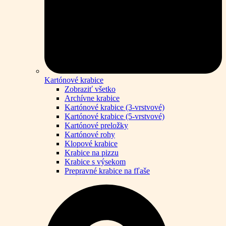
Kartónové krabice
Zobraziť všetko
Archívne krabice
Kartónové krabice (3-vrstvové)
Kartónové krabice (5-vrstvové)
Kartónové preložky
Kartónové rohy
Klopové krabice
Krabice na pizzu
Krabice s výsekom
Prepravné krabice na fľaše