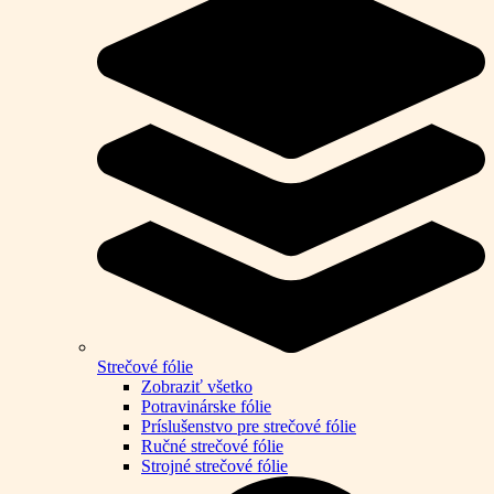
Strečové fólie
Zobraziť všetko
Potravinárske fólie
Príslušenstvo pre strečové fólie
Ručné strečové fólie
Strojné strečové fólie