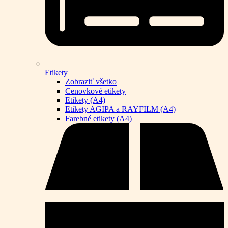
Etikety
Zobraziť všetko
Cenovkové etikety
Etikety (A4)
Etikety AGIPA a RAYFILM (A4)
Farebné etikety (A4)