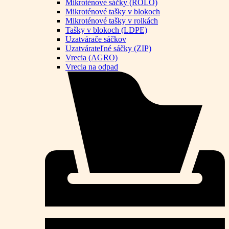
Mikroténové sáčky (ROLO)
Mikroténové tašky v blokoch
Mikroténové tašky v rolkách
Tašky v blokoch (LDPE)
Uzatvárače sáčkov
Uzatvárateľné sáčky (ZIP)
Vrecia (AGRO)
Vrecia na odpad