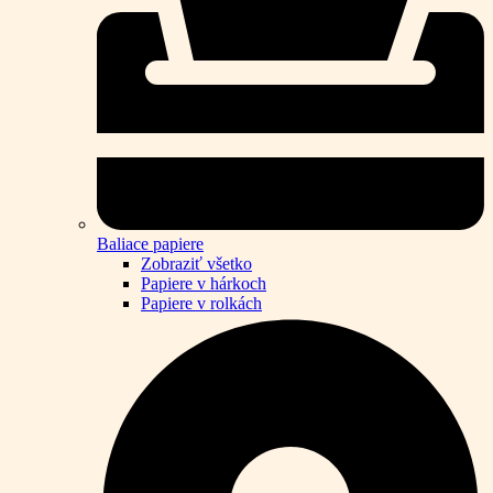
Baliace papiere
Zobraziť všetko
Papiere v hárkoch
Papiere v rolkách