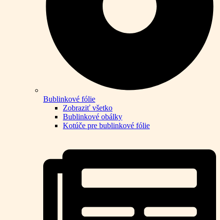
Bublinkové fólie
Zobraziť všetko
Bublinkové obálky
Kotúče pre bublinkové fólie