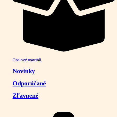
Obalový materiál
Novinky
Odporúčané
Zľavnené