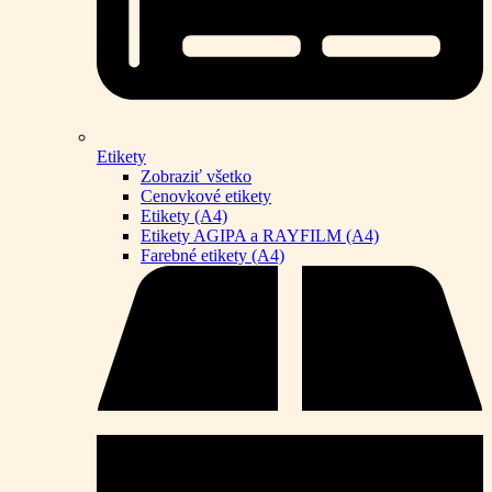
Etikety
Zobraziť všetko
Cenovkové etikety
Etikety (A4)
Etikety AGIPA a RAYFILM (A4)
Farebné etikety (A4)