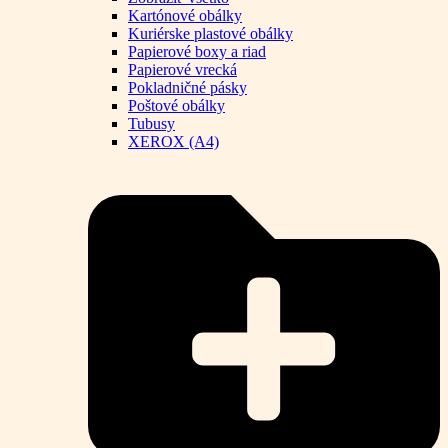
Kartónové obálky
Kuriérske plastové obálky
Papierové boxy a riad
Papierové vrecká
Pokladničné pásky
Poštové obálky
Tubusy
XEROX (A4)