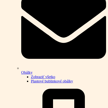
Obálky
Zobraziť všetko
Plastové bublinkové obálky