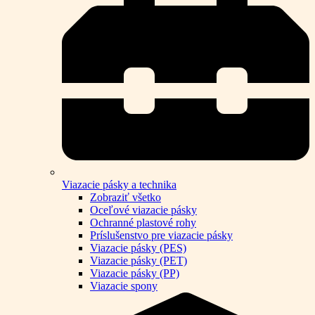
Viazacie pásky a technika
Zobraziť všetko
Oceľové viazacie pásky
Ochranné plastové rohy
Príslušenstvo pre viazacie pásky
Viazacie pásky (PES)
Viazacie pásky (PET)
Viazacie pásky (PP)
Viazacie spony