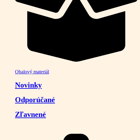
Obalový materiál
Novinky
Odporúčané
Zľavnené