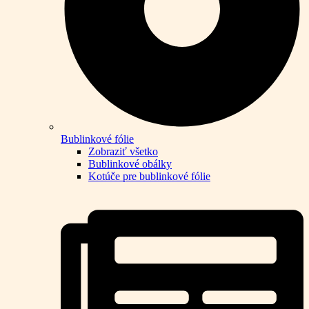
Bublinkové fólie
Zobraziť všetko
Bublinkové obálky
Kotúče pre bublinkové fólie