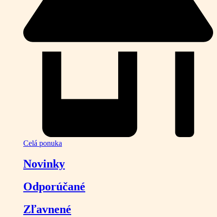
Celá ponuka
Novinky
Odporúčané
Zľavnené