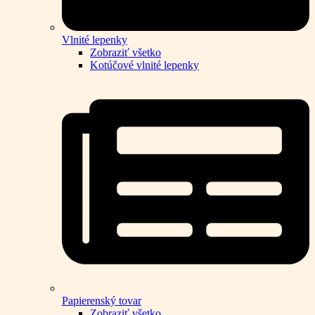
Vlnité lepenky
Zobraziť všetko
Kotúčové vlnité lepenky
Papierenský tovar
Zobraziť všetko