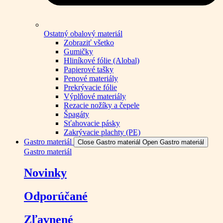
Ostatný obalový materiál
Zobraziť všetko
Gumičky
Hliníkové fólie (Alobal)
Papierové tašky
Penové materiály
Prekrývacie fólie
Výplňové materiály
Rezacie nožíky a čepele
Špagáty
Sťahovacie pásky
Zakrývacie plachty (PE)
Gastro materiál
Close Gastro materiál
Open Gastro materiál
Gastro materiál
Novinky
Odporúčané
Zľavnené