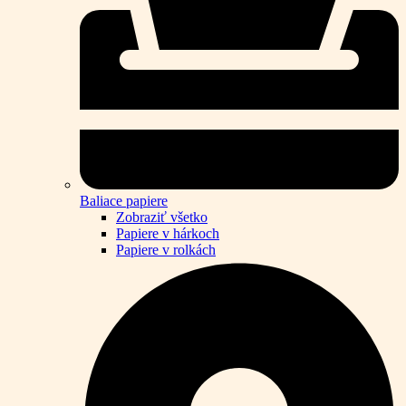
Baliace papiere
Zobraziť všetko
Papiere v hárkoch
Papiere v rolkách