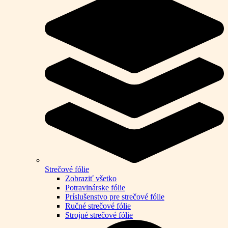
Strečové fólie
Zobraziť všetko
Potravinárske fólie
Príslušenstvo pre strečové fólie
Ručné strečové fólie
Strojné strečové fólie