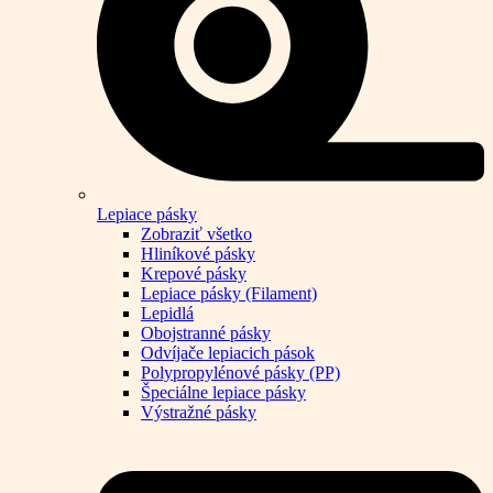
Lepiace pásky
Zobraziť všetko
Hliníkové pásky
Krepové pásky
Lepiace pásky (Filament)
Lepidlá
Obojstranné pásky
Odvíjače lepiacich pások
Polypropylénové pásky (PP)
Špeciálne lepiace pásky
Výstražné pásky