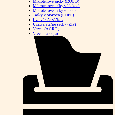
Mikroténové sáčky (ROLO)
Mikroténové tašky v blokoch
Mikroténové tašky v rolkách
Tašky v blokoch (LDPE)
Uzatvárače sáčkov
Uzatvárateľné sáčky (ZIP)
Vrecia (AGRO)
Vrecia na odpad