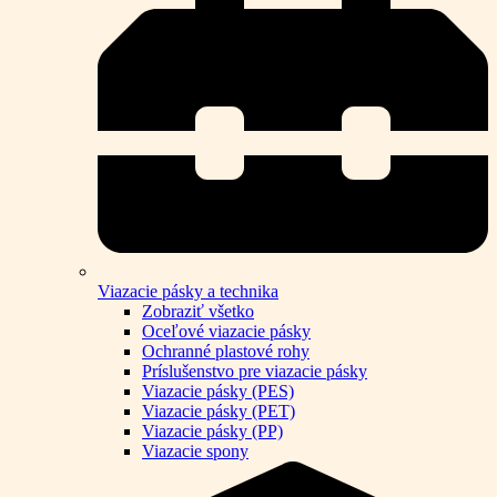
Viazacie pásky a technika
Zobraziť všetko
Oceľové viazacie pásky
Ochranné plastové rohy
Príslušenstvo pre viazacie pásky
Viazacie pásky (PES)
Viazacie pásky (PET)
Viazacie pásky (PP)
Viazacie spony