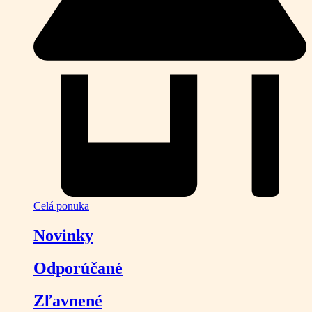
Celá ponuka
Novinky
Odporúčané
Zľavnené