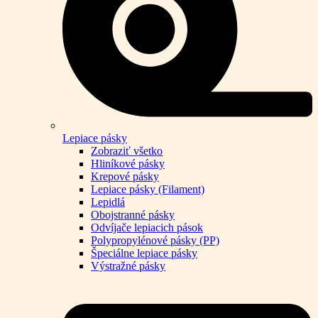
Lepiace pásky
Zobraziť všetko
Hliníkové pásky
Krepové pásky
Lepiace pásky (Filament)
Lepidlá
Obojstranné pásky
Odvíjače lepiacich pások
Polypropylénové pásky (PP)
Špeciálne lepiace pásky
Výstražné pásky