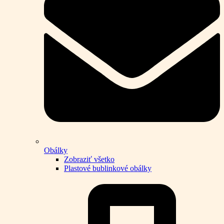
Obálky
Zobraziť všetko
Plastové bublinkové obálky