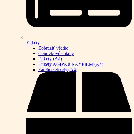
Etikety
Zobraziť všetko
Cenovkové etikety
Etikety (A4)
Etikety AGIPA a RAYFILM (A4)
Farebné etikety (A4)