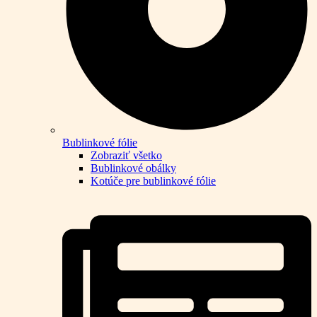
Bublinkové fólie
Zobraziť všetko
Bublinkové obálky
Kotúče pre bublinkové fólie