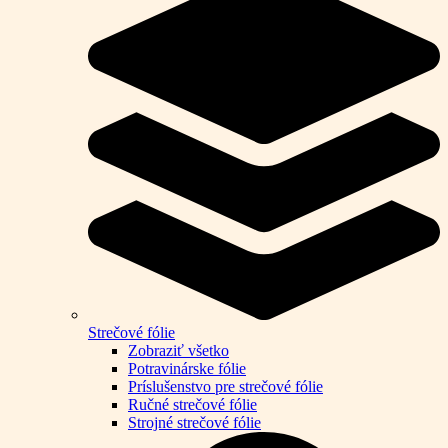
Strečové fólie
Zobraziť všetko
Potravinárske fólie
Príslušenstvo pre strečové fólie
Ručné strečové fólie
Strojné strečové fólie