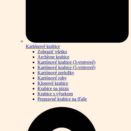
Kartónové krabice
Zobraziť všetko
Archívne krabice
Kartónové krabice (3-vrstvové)
Kartónové krabice (5-vrstvové)
Kartónové preložky
Kartónové rohy
Klopové krabice
Krabice na pizzu
Krabice s výsekom
Prepravné krabice na fľaše