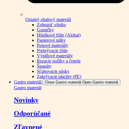
Ostatný obalový materiál
Zobraziť všetko
Gumičky
Hliníkové fólie (Alobal)
Papierové tašky
Penové materiály
Prekrývacie fólie
Výplňové materiály
Rezacie nožíky a čepele
Špagáty
Sťahovacie pásky
Zakrývacie plachty (PE)
Gastro materiál
Close Gastro materiál
Open Gastro materiál
Gastro materiál
Novinky
Odporúčané
Zľavnené