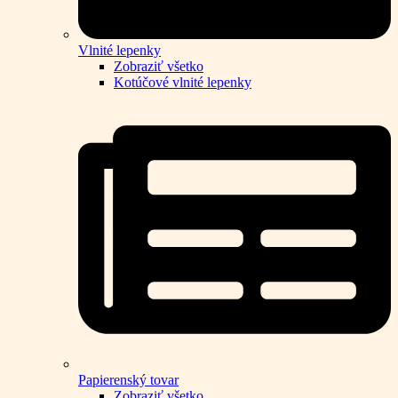
Vlnité lepenky
Zobraziť všetko
Kotúčové vlnité lepenky
Papierenský tovar
Zobraziť všetko