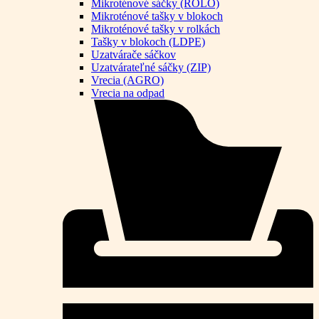
Mikroténové sáčky (ROLO)
Mikroténové tašky v blokoch
Mikroténové tašky v rolkách
Tašky v blokoch (LDPE)
Uzatvárače sáčkov
Uzatvárateľné sáčky (ZIP)
Vrecia (AGRO)
Vrecia na odpad