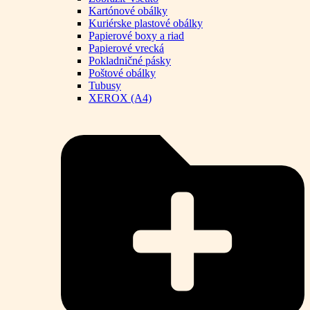
Kartónové obálky
Kuriérske plastové obálky
Papierové boxy a riad
Papierové vrecká
Pokladničné pásky
Poštové obálky
Tubusy
XEROX (A4)