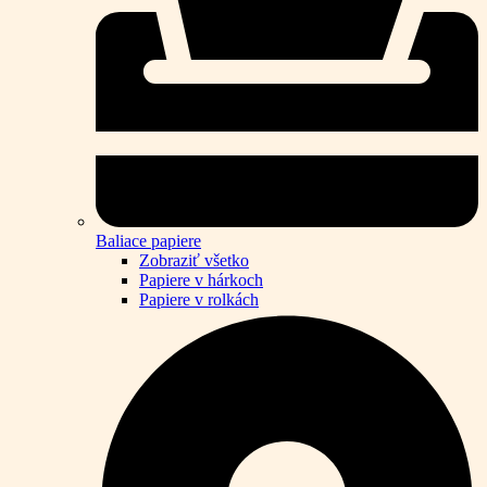
Baliace papiere
Zobraziť všetko
Papiere v hárkoch
Papiere v rolkách