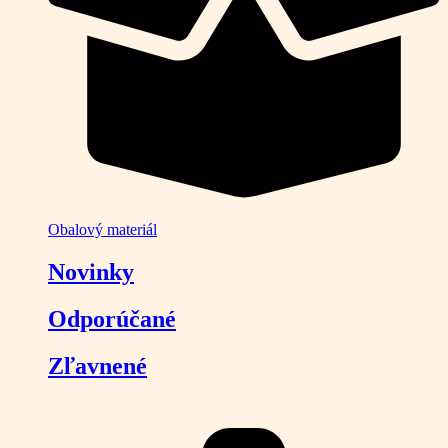
Obalový materiál
Novinky
Odporúčané
Zľavnené