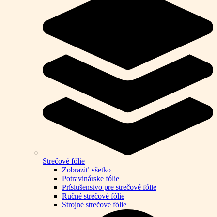
Strečové fólie
Zobraziť všetko
Potravinárske fólie
Príslušenstvo pre strečové fólie
Ručné strečové fólie
Strojné strečové fólie