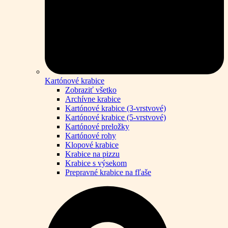
Kartónové krabice
Zobraziť všetko
Archívne krabice
Kartónové krabice (3-vrstvové)
Kartónové krabice (5-vrstvové)
Kartónové preložky
Kartónové rohy
Klopové krabice
Krabice na pizzu
Krabice s výsekom
Prepravné krabice na fľaše