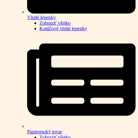
Vlnité lepenky
Zobraziť všetko
Kotúčové vlnité lepenky
Papierenský tovar
Zobraziť všetko