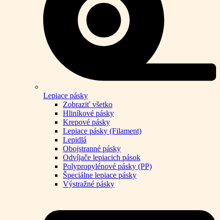
Lepiace pásky
Zobraziť všetko
Hliníkové pásky
Krepové pásky
Lepiace pásky (Filament)
Lepidlá
Obojstranné pásky
Odvíjače lepiacich pások
Polypropylénové pásky (PP)
Špeciálne lepiace pásky
Výstražné pásky