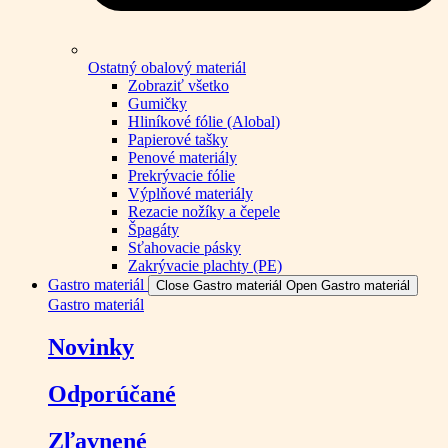
Ostatný obalový materiál
Zobraziť všetko
Gumičky
Hliníkové fólie (Alobal)
Papierové tašky
Penové materiály
Prekrývacie fólie
Výplňové materiály
Rezacie nožíky a čepele
Špagáty
Sťahovacie pásky
Zakrývacie plachty (PE)
Gastro materiál
Close Gastro materiál
Open Gastro materiál
Gastro materiál
Novinky
Odporúčané
Zľavnené