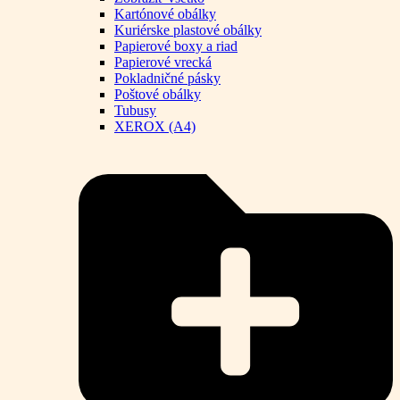
Kartónové obálky
Kuriérske plastové obálky
Papierové boxy a riad
Papierové vrecká
Pokladničné pásky
Poštové obálky
Tubusy
XEROX (A4)