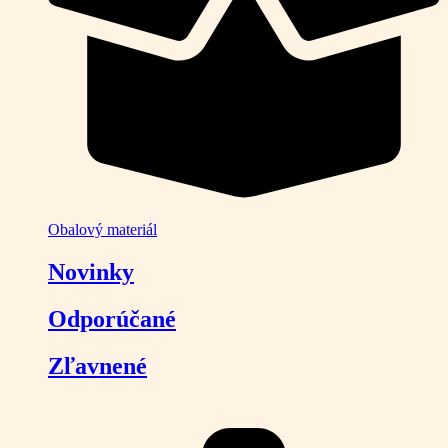
Obalový materiál
Novinky
Odporúčané
Zľavnené