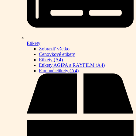
Etikety
Zobraziť všetko
Cenovkové etikety
Etikety (A4)
Etikety AGIPA a RAYFILM (A4)
Farebné etikety (A4)