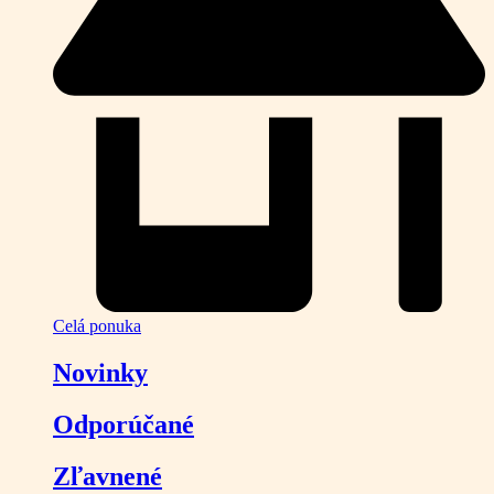
Celá ponuka
Novinky
Odporúčané
Zľavnené