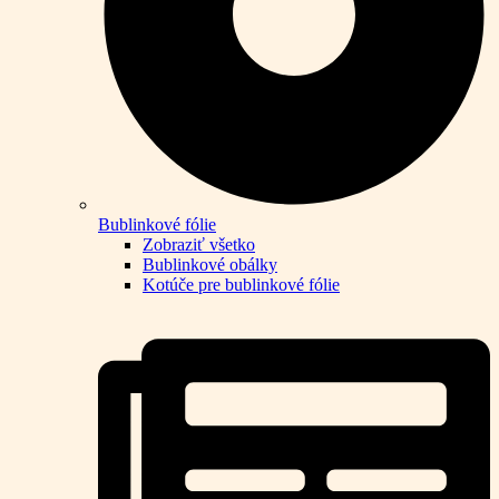
Bublinkové fólie
Zobraziť všetko
Bublinkové obálky
Kotúče pre bublinkové fólie