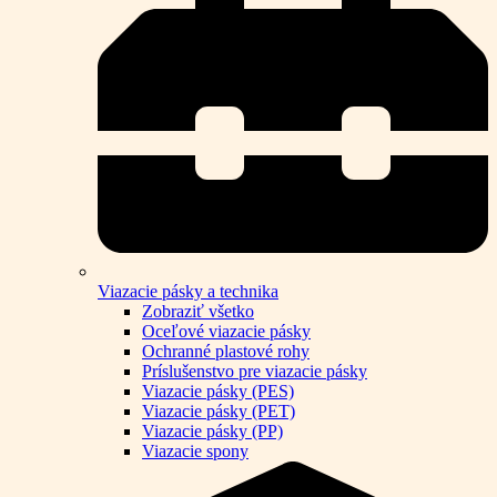
Viazacie pásky a technika
Zobraziť všetko
Oceľové viazacie pásky
Ochranné plastové rohy
Príslušenstvo pre viazacie pásky
Viazacie pásky (PES)
Viazacie pásky (PET)
Viazacie pásky (PP)
Viazacie spony