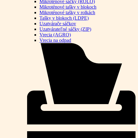
Mikroténové sáčky (ROLO)
Mikroténové tašky v blokoch
Mikroténové tašky v rolkách
Tašky v blokoch (LDPE)
Uzatvárače sáčkov
Uzatvárateľné sáčky (ZIP)
Vrecia (AGRO)
Vrecia na odpad