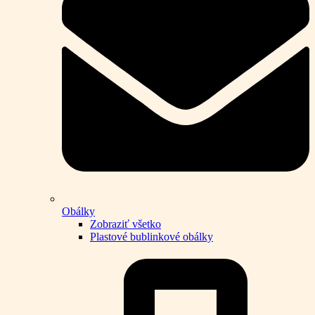
Obálky
Zobraziť všetko
Plastové bublinkové obálky