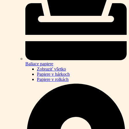
Baliace papiere
Zobraziť všetko
Papiere v hárkoch
Papiere v rolkách