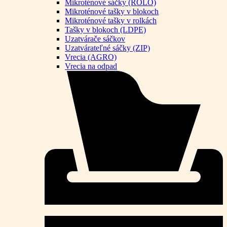
Mikroténové sáčky (ROLO)
Mikroténové tašky v blokoch
Mikroténové tašky v rolkách
Tašky v blokoch (LDPE)
Uzatvárače sáčkov
Uzatvárateľné sáčky (ZIP)
Vrecia (AGRO)
Vrecia na odpad