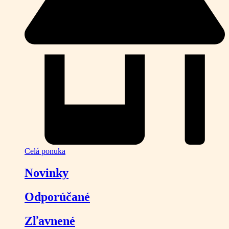
Celá ponuka
Novinky
Odporúčané
Zľavnené