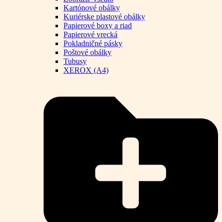
Kartónové obálky
Kuriérske plastové obálky
Papierové boxy a riad
Papierové vrecká
Pokladničné pásky
Poštové obálky
Tubusy
XEROX (A4)