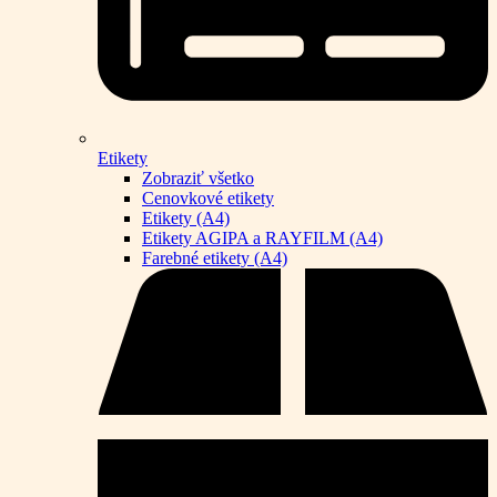
Etikety
Zobraziť všetko
Cenovkové etikety
Etikety (A4)
Etikety AGIPA a RAYFILM (A4)
Farebné etikety (A4)