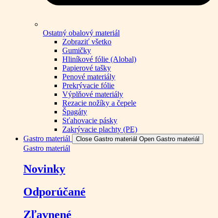
Ostatný obalový materiál
Zobraziť všetko
Gumičky
Hliníkové fólie (Alobal)
Papierové tašky
Penové materiály
Prekrývacie fólie
Výplňové materiály
Rezacie nožíky a čepele
Špagáty
Sťahovacie pásky
Zakrývacie plachty (PE)
Gastro materiál
Close Gastro materiál
Open Gastro materiál
Gastro materiál
Novinky
Odporúčané
Zľavnené