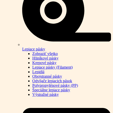
Lepiace pásky
Zobraziť všetko
Hliníkové pásky
Krepové pásky
Lepiace pásky (Filament)
Lepidlá
Obojstranné pásky
Odvíjače lepiacich pások
Polypropylénové pásky (PP)
Špeciálne lepiace pásky
Výstražné pásky