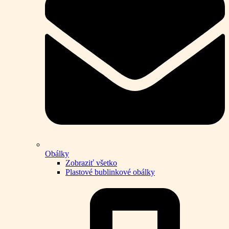
Obálky
Zobraziť všetko
Plastové bublinkové obálky