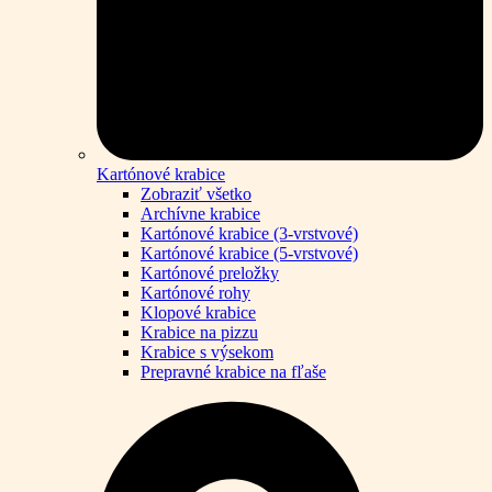
Kartónové krabice
Zobraziť všetko
Archívne krabice
Kartónové krabice (3-vrstvové)
Kartónové krabice (5-vrstvové)
Kartónové preložky
Kartónové rohy
Klopové krabice
Krabice na pizzu
Krabice s výsekom
Prepravné krabice na fľaše