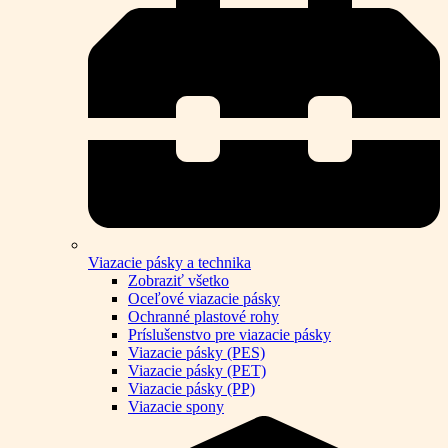
Viazacie pásky a technika
Zobraziť všetko
Oceľové viazacie pásky
Ochranné plastové rohy
Príslušenstvo pre viazacie pásky
Viazacie pásky (PES)
Viazacie pásky (PET)
Viazacie pásky (PP)
Viazacie spony