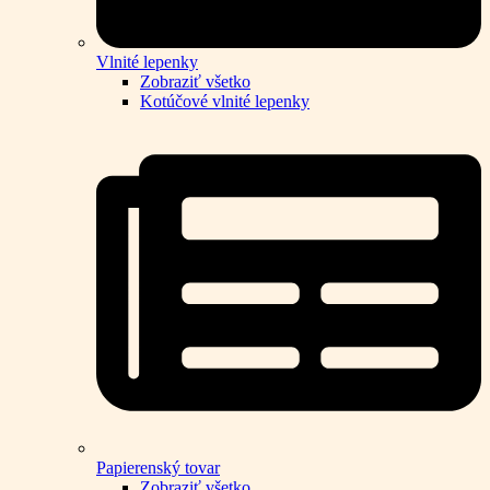
Vlnité lepenky
Zobraziť všetko
Kotúčové vlnité lepenky
Papierenský tovar
Zobraziť všetko