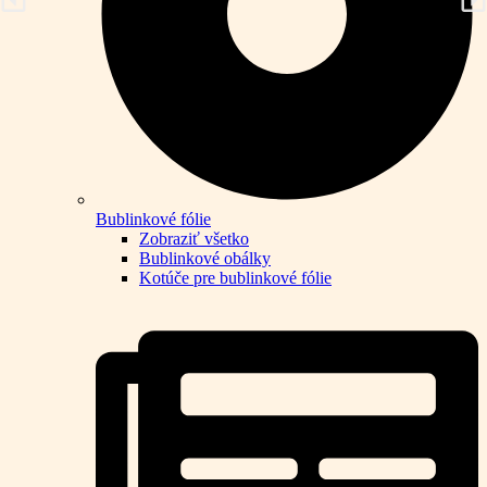
Bublinkové fólie
Zobraziť všetko
Bublinkové obálky
Kotúče pre bublinkové fólie