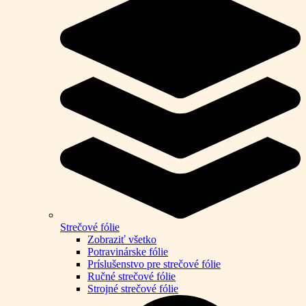
Strečové fólie
Zobraziť všetko
Potravinárske fólie
Príslušenstvo pre strečové fólie
Ručné strečové fólie
Strojné strečové fólie