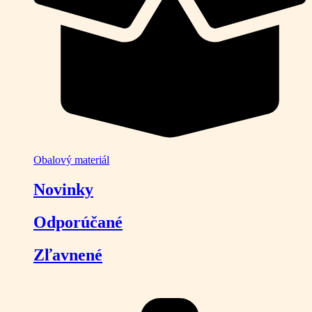
Obalový materiál
Novinky
Odporúčané
Zľavnené