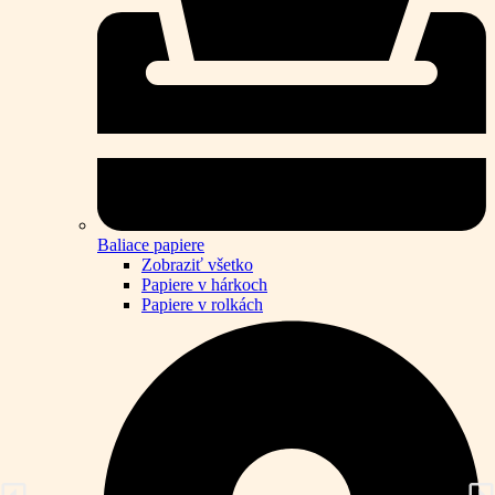
Baliace papiere
Zobraziť všetko
Papiere v hárkoch
Papiere v rolkách