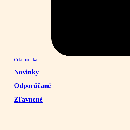
Celá ponuka
Novinky
Odporúčané
Zľavnené