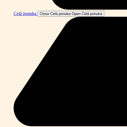
Celá ponuka
Close Celá ponuka
Open Celá ponuka