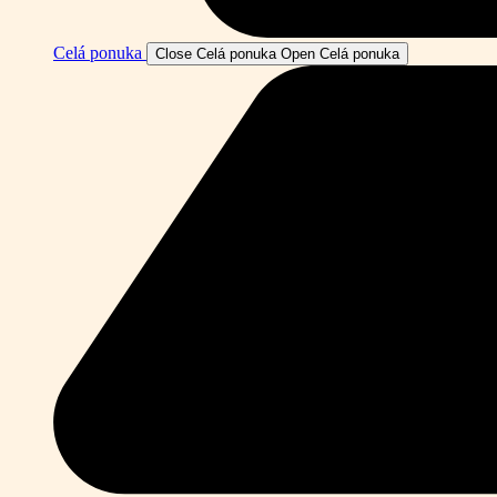
Celá ponuka
Close Celá ponuka
Open Celá ponuka