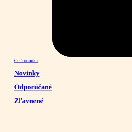
Celá ponuka
Novinky
Odporúčané
Zľavnené