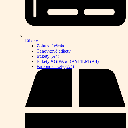
Etikety
Zobraziť všetko
Cenovkové etikety
Etikety (A4)
Etikety AGIPA a RAYFILM (A4)
Farebné etikety (A4)