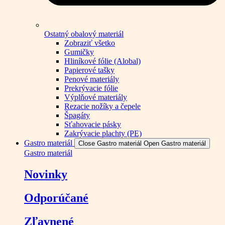
Ostatný obalový materiál
Zobraziť všetko
Gumičky
Hliníkové fólie (Alobal)
Papierové tašky
Penové materiály
Prekrývacie fólie
Výplňové materiály
Rezacie nožíky a čepele
Špagáty
Sťahovacie pásky
Zakrývacie plachty (PE)
Gastro materiál
Close Gastro materiál
Open Gastro materiál
Gastro materiál
Novinky
Odporúčané
Zľavnené