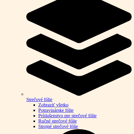
Strečové fólie
Zobraziť všetko
Potravinárske fólie
Príslušenstvo pre strečové fólie
Ručné strečové fólie
Strojné strečové fólie