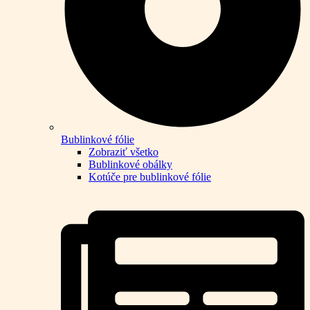
Bublinkové fólie
Zobraziť všetko
Bublinkové obálky
Kotúče pre bublinkové fólie