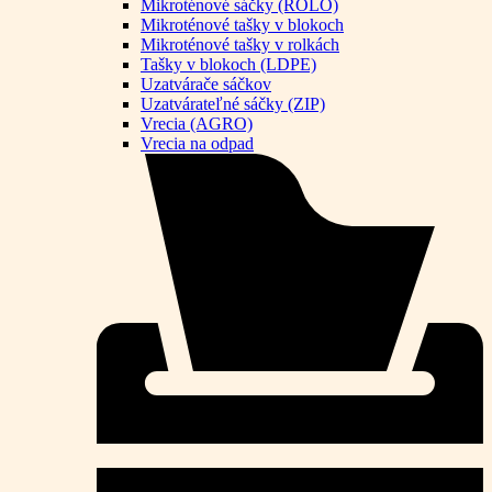
Mikroténové sáčky (ROLO)
Mikroténové tašky v blokoch
Mikroténové tašky v rolkách
Tašky v blokoch (LDPE)
Uzatvárače sáčkov
Uzatvárateľné sáčky (ZIP)
Vrecia (AGRO)
Vrecia na odpad