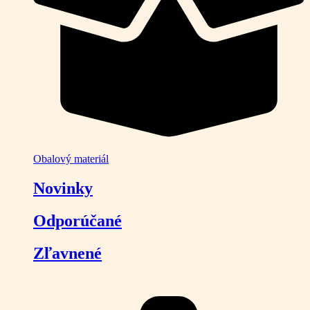
Obalový materiál
Novinky
Odporúčané
Zľavnené