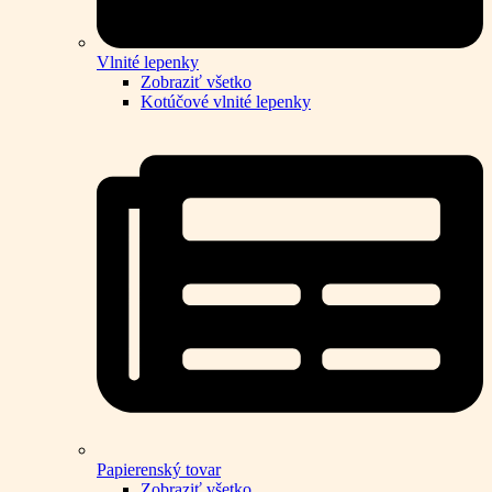
Vlnité lepenky
Zobraziť všetko
Kotúčové vlnité lepenky
Papierenský tovar
Zobraziť všetko