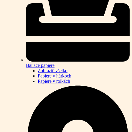
Baliace papiere
Zobraziť všetko
Papiere v hárkoch
Papiere v rolkách