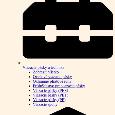
Viazacie pásky a technika
Zobraziť všetko
Oceľové viazacie pásky
Ochranné plastové rohy
Príslušenstvo pre viazacie pásky
Viazacie pásky (PES)
Viazacie pásky (PET)
Viazacie pásky (PP)
Viazacie spony