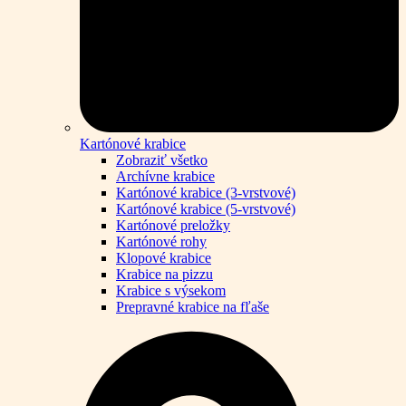
Kartónové krabice
Zobraziť všetko
Archívne krabice
Kartónové krabice (3-vrstvové)
Kartónové krabice (5-vrstvové)
Kartónové preložky
Kartónové rohy
Klopové krabice
Krabice na pizzu
Krabice s výsekom
Prepravné krabice na fľaše