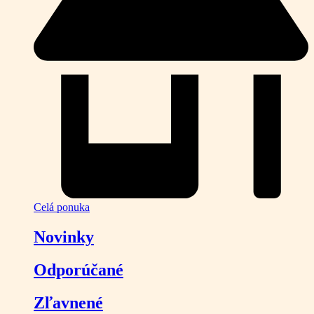
Celá ponuka
Novinky
Odporúčané
Zľavnené