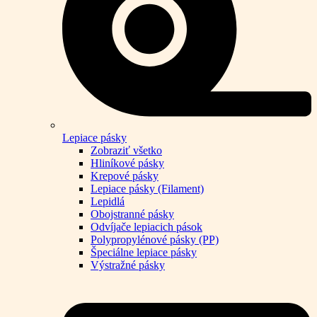
Lepiace pásky
Zobraziť všetko
Hliníkové pásky
Krepové pásky
Lepiace pásky (Filament)
Lepidlá
Obojstranné pásky
Odvíjače lepiacich pások
Polypropylénové pásky (PP)
Špeciálne lepiace pásky
Výstražné pásky