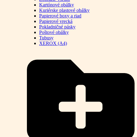
Kartónové obálky
Kuriérske plastové obálky
Papierové boxy a riad
Papierové vrecká
Pokladničné pásky
Poštové obálky
Tubusy
XEROX (A4)