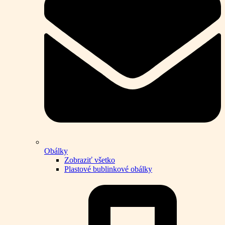
Obálky
Zobraziť všetko
Plastové bublinkové obálky