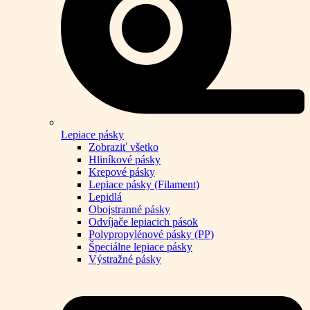
Lepiace pásky
Zobraziť všetko
Hliníkové pásky
Krepové pásky
Lepiace pásky (Filament)
Lepidlá
Obojstranné pásky
Odvíjače lepiacich pások
Polypropylénové pásky (PP)
Špeciálne lepiace pásky
Výstražné pásky