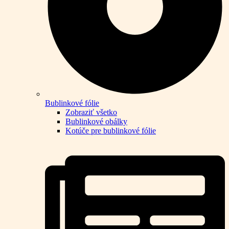
Bublinkové fólie
Zobraziť všetko
Bublinkové obálky
Kotúče pre bublinkové fólie