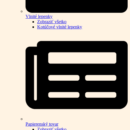
Vlnité lepenky
Zobraziť všetko
Kotúčové vlnité lepenky
Papierenský tovar
Zobraziť všetko