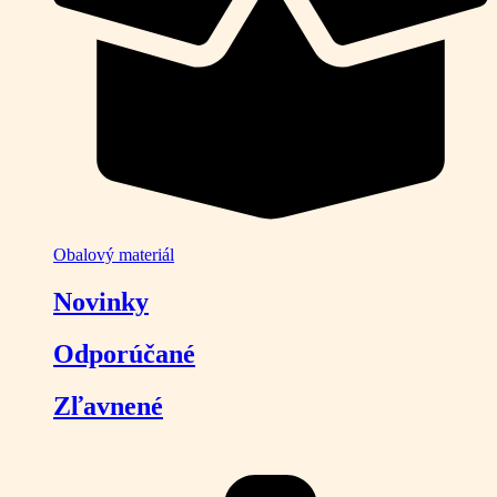
Obalový materiál
Novinky
Odporúčané
Zľavnené