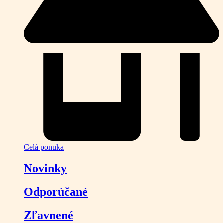
Celá ponuka
Novinky
Odporúčané
Zľavnené