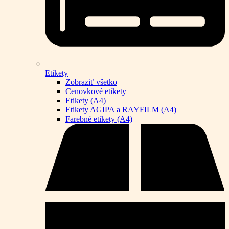
Etikety
Zobraziť všetko
Cenovkové etikety
Etikety (A4)
Etikety AGIPA a RAYFILM (A4)
Farebné etikety (A4)