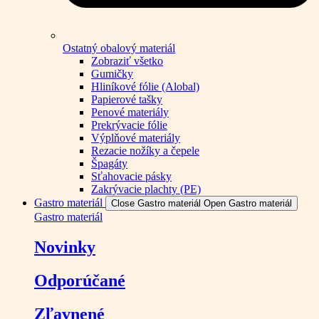
Ostatný obalový materiál
Zobraziť všetko
Gumičky
Hliníkové fólie (Alobal)
Papierové tašky
Penové materiály
Prekrývacie fólie
Výplňové materiály
Rezacie nožíky a čepele
Špagáty
Sťahovacie pásky
Zakrývacie plachty (PE)
Gastro materiál
Close Gastro materiál
Open Gastro materiál
Gastro materiál
Novinky
Odporúčané
Zľavnené