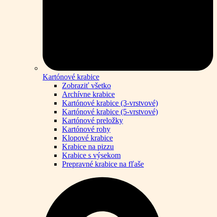
Kartónové krabice
Zobraziť všetko
Archívne krabice
Kartónové krabice (3-vrstvové)
Kartónové krabice (5-vrstvové)
Kartónové preložky
Kartónové rohy
Klopové krabice
Krabice na pizzu
Krabice s výsekom
Prepravné krabice na fľaše