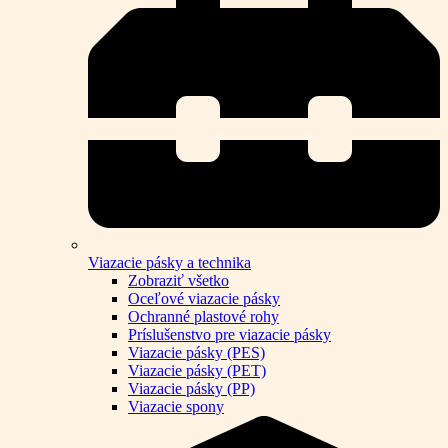
Viazacie pásky a technika
Zobraziť všetko
Oceľové viazacie pásky
Ochranné plastové rohy
Príslušenstvo pre viazacie pásky
Viazacie pásky (PES)
Viazacie pásky (PET)
Viazacie pásky (PP)
Viazacie spony