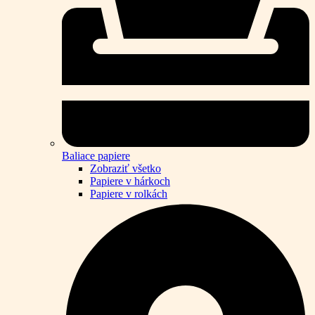
Baliace papiere
Zobraziť všetko
Papiere v hárkoch
Papiere v rolkách