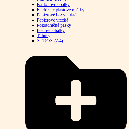
Kartónové obálky
Kuriérske plastové obálky
Papierové boxy a riad
Papierové vrecká
Pokladničné pásky
Poštové obálky
Tubusy
XEROX (A4)