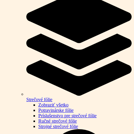
Strečové fólie
Zobraziť všetko
Potravinárske fólie
Príslušenstvo pre strečové fólie
Ručné strečové fólie
Strojné strečové fólie