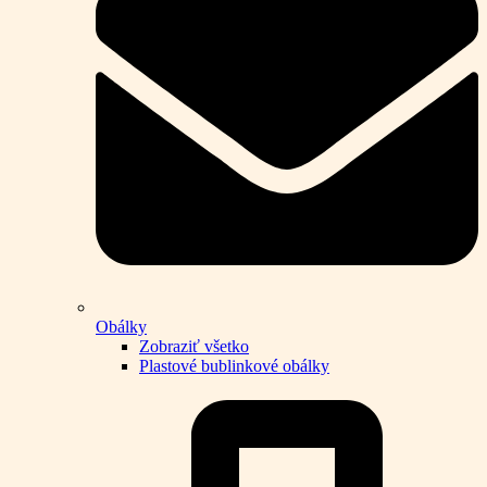
Obálky
Zobraziť všetko
Plastové bublinkové obálky