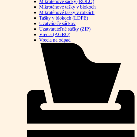
Mikroténové sáčky (ROLO)
Mikroténové tašky v blokoch
Mikroténové tašky v rolkách
Tašky v blokoch (LDPE)
Uzatvárače sáčkov
Uzatvárateľné sáčky (ZIP)
Vrecia (AGRO)
Vrecia na odpad