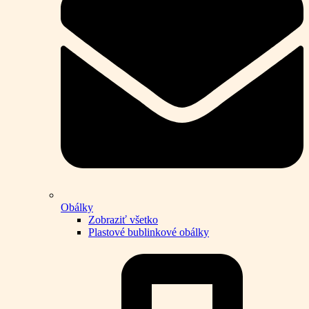
Obálky
Zobraziť všetko
Plastové bublinkové obálky