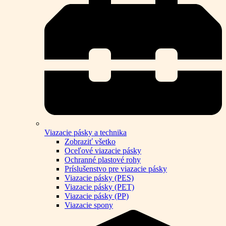
Viazacie pásky a technika
Zobraziť všetko
Oceľové viazacie pásky
Ochranné plastové rohy
Príslušenstvo pre viazacie pásky
Viazacie pásky (PES)
Viazacie pásky (PET)
Viazacie pásky (PP)
Viazacie spony