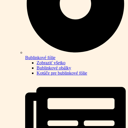
Bublinkové fólie
Zobraziť všetko
Bublinkové obálky
Kotúče pre bublinkové fólie