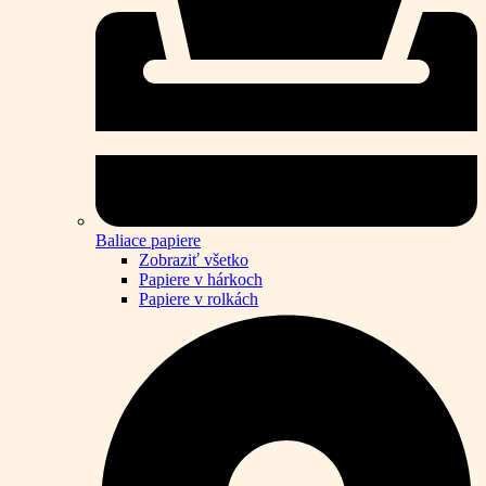
Baliace papiere
Zobraziť všetko
Papiere v hárkoch
Papiere v rolkách