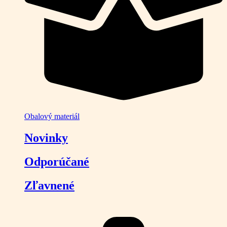
Obalový materiál
Novinky
Odporúčané
Zľavnené