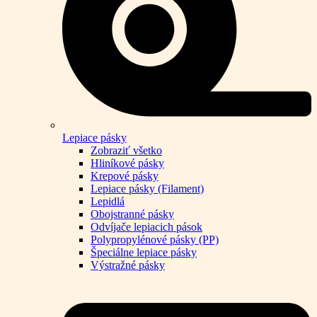
Lepiace pásky
Zobraziť všetko
Hliníkové pásky
Krepové pásky
Lepiace pásky (Filament)
Lepidlá
Obojstranné pásky
Odvíjače lepiacich pások
Polypropylénové pásky (PP)
Špeciálne lepiace pásky
Výstražné pásky