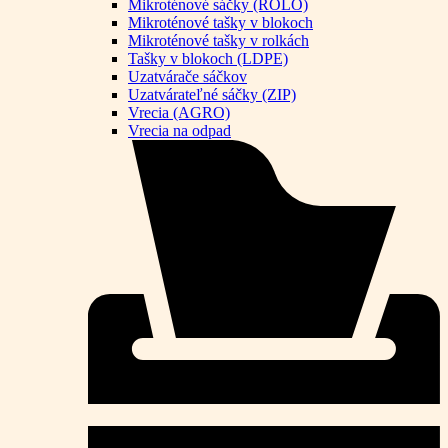
Mikroténové sáčky (ROLO)
Mikroténové tašky v blokoch
Mikroténové tašky v rolkách
Tašky v blokoch (LDPE)
Uzatvárače sáčkov
Uzatvárateľné sáčky (ZIP)
Vrecia (AGRO)
Vrecia na odpad