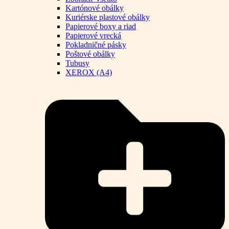
Kartónové obálky
Kuriérske plastové obálky
Papierové boxy a riad
Papierové vrecká
Pokladničné pásky
Poštové obálky
Tubusy
XEROX (A4)