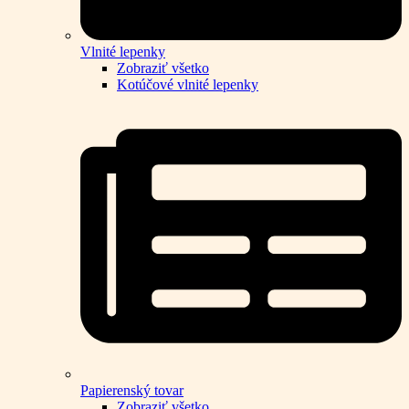
Vlnité lepenky
Zobraziť všetko
Kotúčové vlnité lepenky
Papierenský tovar
Zobraziť všetko