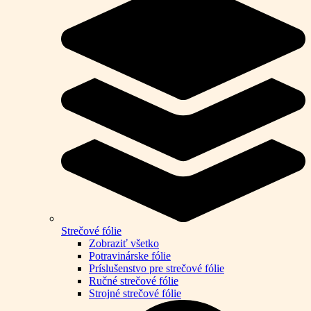
Strečové fólie
Zobraziť všetko
Potravinárske fólie
Príslušenstvo pre strečové fólie
Ručné strečové fólie
Strojné strečové fólie