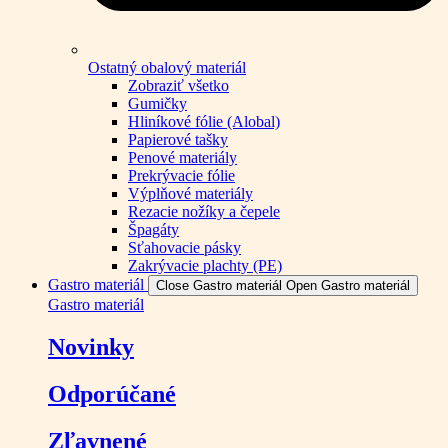
Ostatný obalový materiál
Zobraziť všetko
Gumičky
Hliníkové fólie (Alobal)
Papierové tašky
Penové materiály
Prekrývacie fólie
Výplňové materiály
Rezacie nožíky a čepele
Špagáty
Sťahovacie pásky
Zakrývacie plachty (PE)
Gastro materiál
Close Gastro materiál
Open Gastro materiál
Gastro materiál
Novinky
Odporúčané
Zľavnené