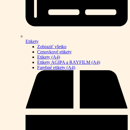
Etikety
Zobraziť všetko
Cenovkové etikety
Etikety (A4)
Etikety AGIPA a RAYFILM (A4)
Farebné etikety (A4)