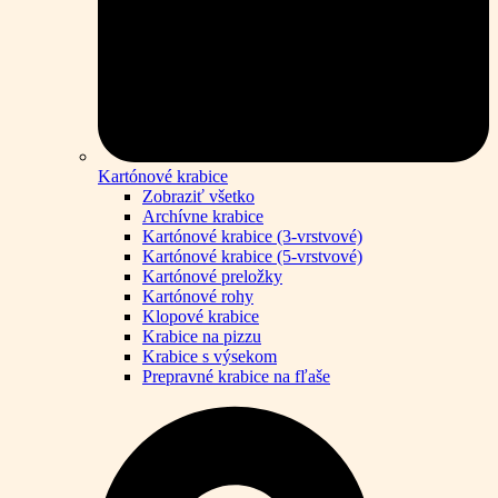
Kartónové krabice
Zobraziť všetko
Archívne krabice
Kartónové krabice (3-vrstvové)
Kartónové krabice (5-vrstvové)
Kartónové preložky
Kartónové rohy
Klopové krabice
Krabice na pizzu
Krabice s výsekom
Prepravné krabice na fľaše