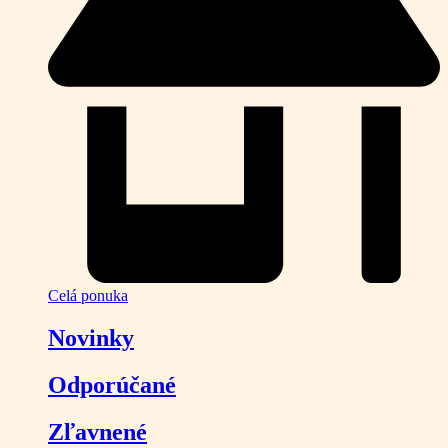
Celá ponuka
Novinky
Odporúčané
Zľavnené