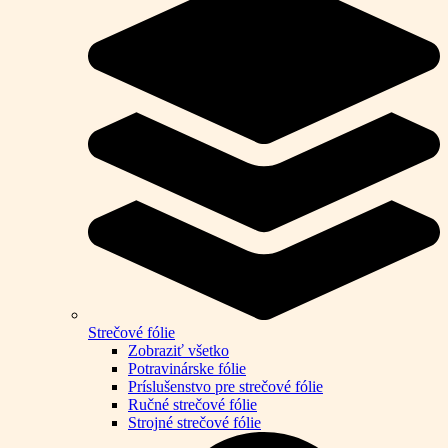
Strečové fólie
Zobraziť všetko
Potravinárske fólie
Príslušenstvo pre strečové fólie
Ručné strečové fólie
Strojné strečové fólie