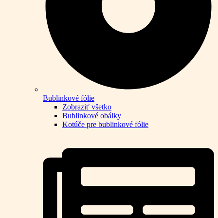
Bublinkové fólie
Zobraziť všetko
Bublinkové obálky
Kotúče pre bublinkové fólie