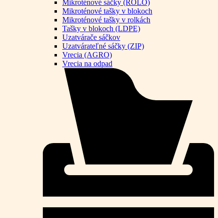
Mikroténové sáčky (ROLO)
Mikroténové tašky v blokoch
Mikroténové tašky v rolkách
Tašky v blokoch (LDPE)
Uzatvárače sáčkov
Uzatvárateľné sáčky (ZIP)
Vrecia (AGRO)
Vrecia na odpad