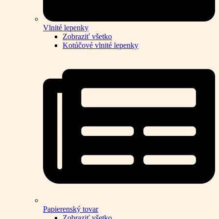
Vlnité lepenky
Zobraziť všetko
Kotúčové vlnité lepenky
Papierenský tovar
Zobraziť všetko