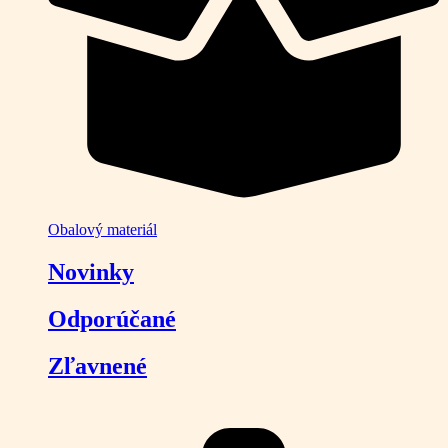
Obalový materiál
Novinky
Odporúčané
Zľavnené