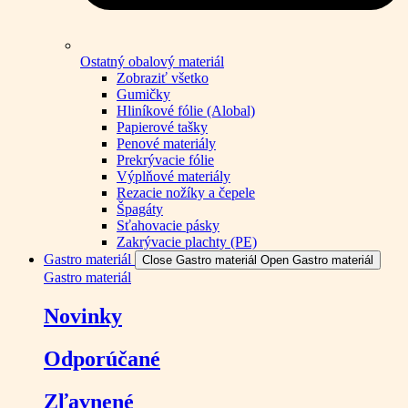
Ostatný obalový materiál
Zobraziť všetko
Gumičky
Hliníkové fólie (Alobal)
Papierové tašky
Penové materiály
Prekrývacie fólie
Výplňové materiály
Rezacie nožíky a čepele
Špagáty
Sťahovacie pásky
Zakrývacie plachty (PE)
Gastro materiál
Close Gastro materiál
Open Gastro materiál
Gastro materiál
Novinky
Odporúčané
Zľavnené