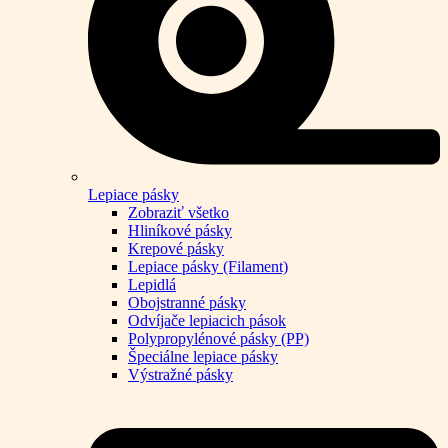
Lepiace pásky
Zobraziť všetko
Hliníkové pásky
Krepové pásky
Lepiace pásky (Filament)
Lepidlá
Obojstranné pásky
Odvíjače lepiacich pások
Polypropylénové pásky (PP)
Špeciálne lepiace pásky
Výstražné pásky