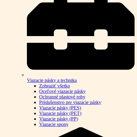
Viazacie pásky a technika
Zobraziť všetko
Oceľové viazacie pásky
Ochranné plastové rohy
Príslušenstvo pre viazacie pásky
Viazacie pásky (PES)
Viazacie pásky (PET)
Viazacie pásky (PP)
Viazacie spony