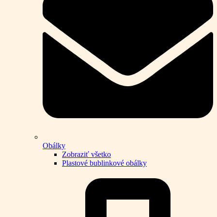
Obálky
Zobraziť všetko
Plastové bublinkové obálky