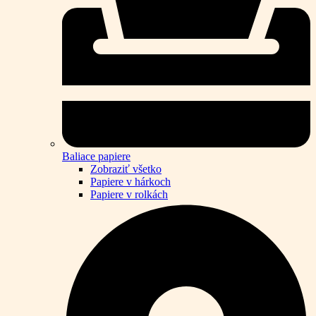
Baliace papiere
Zobraziť všetko
Papiere v hárkoch
Papiere v rolkách