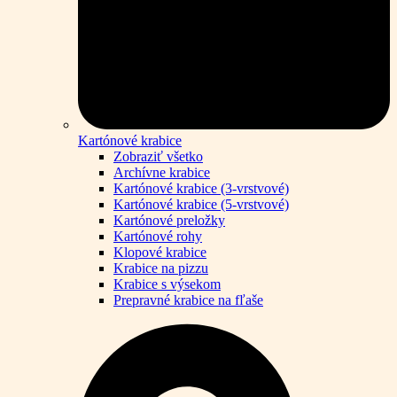
Kartónové krabice
Zobraziť všetko
Archívne krabice
Kartónové krabice (3-vrstvové)
Kartónové krabice (5-vrstvové)
Kartónové preložky
Kartónové rohy
Klopové krabice
Krabice na pizzu
Krabice s výsekom
Prepravné krabice na fľaše