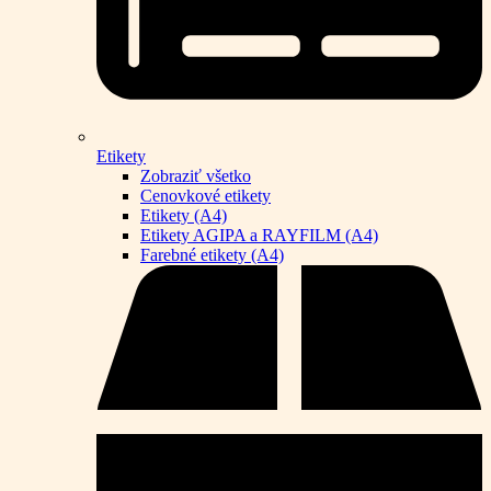
Etikety
Zobraziť všetko
Cenovkové etikety
Etikety (A4)
Etikety AGIPA a RAYFILM (A4)
Farebné etikety (A4)