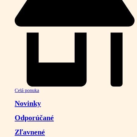
Celá ponuka
Novinky
Odporúčané
Zľavnené