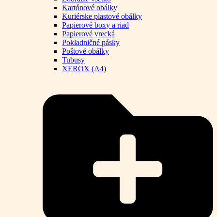
Kartónové obálky
Kuriérske plastové obálky
Papierové boxy a riad
Papierové vrecká
Pokladničné pásky
Poštové obálky
Tubusy
XEROX (A4)