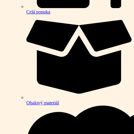
Celá ponuka
Obalový materiál