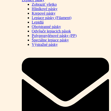
Zobraziť všetko
Hliníkové pásky
Krepové pásky
Lepiace pásky (Filament)
Lepidlá
Obojstranné pásky
Odvíjače lepiacich pások
Polypropylénové pásky (PP)
Špeciálne lepiace pásky
Výstražné pásky