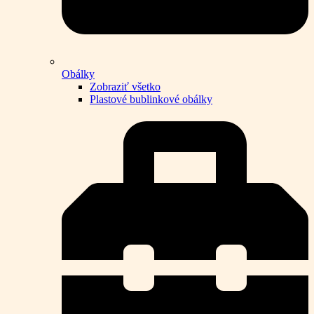
Obálky
Zobraziť všetko
Plastové bublinkové obálky