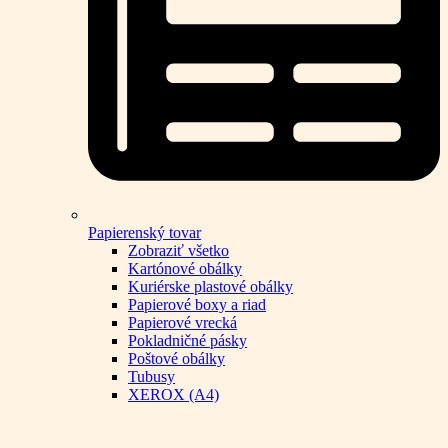
Papierenský tovar
Zobraziť všetko
Kartónové obálky
Kuriérske plastové obálky
Papierové boxy a riad
Papierové vrecká
Pokladničné pásky
Poštové obálky
Tubusy
XEROX (A4)