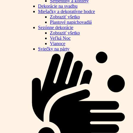
Serpentíny a konfety
Dekorácie na svadbu
Miešačky a dekoratívne bodce
Zobraziť všetko
Plastové napichovadlá
Sezónne dekorácie
Zobraziť všetko
Veľká Noc
Vianoce
Sviečky na párty