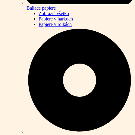
Baliace papiere
Zobraziť všetko
Papiere v hárkoch
Papiere v rolkách