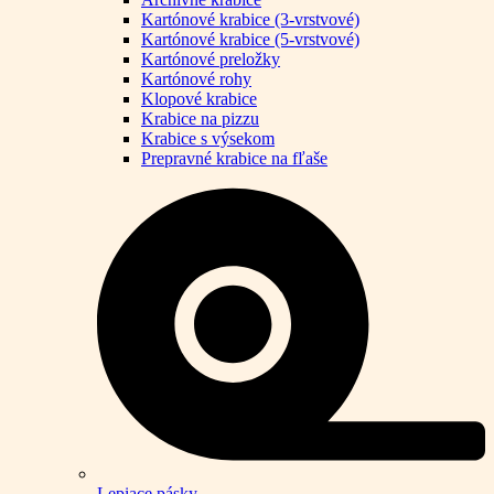
Kartónové krabice (3-vrstvové)
Kartónové krabice (5-vrstvové)
Kartónové preložky
Kartónové rohy
Klopové krabice
Krabice na pizzu
Krabice s výsekom
Prepravné krabice na fľaše
Lepiace pásky