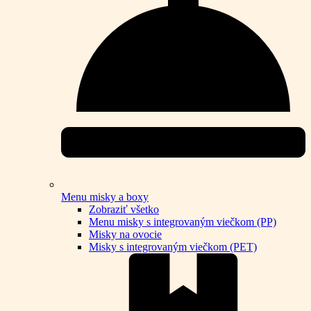
Menu misky a boxy
Zobraziť všetko
Menu misky s integrovaným viečkom (PP)
Misky na ovocie
Misky s integrovaným viečkom (PET)