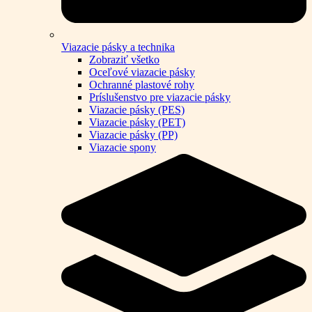
Viazacie pásky a technika
Zobraziť všetko
Oceľové viazacie pásky
Ochranné plastové rohy
Príslušenstvo pre viazacie pásky
Viazacie pásky (PES)
Viazacie pásky (PET)
Viazacie pásky (PP)
Viazacie spony