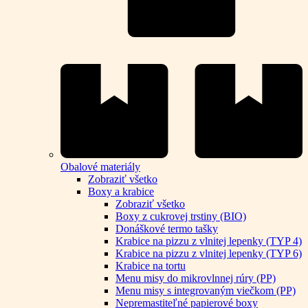
Obalové materiály
Zobraziť všetko
Boxy a krabice
Zobraziť všetko
Boxy z cukrovej trstiny (BIO)
Donáškové termo tašky
Krabice na pizzu z vlnitej lepenky (TYP 4)
Krabice na pizzu z vlnitej lepenky (TYP 6)
Krabice na tortu
Menu misy do mikrovlnnej rúry (PP)
Menu misy s integrovaným viečkom (PP)
Nepremastiteľné papierové boxy