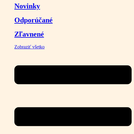
Novinky
Odporúčané
Zľavnené
Zobraziť všetko