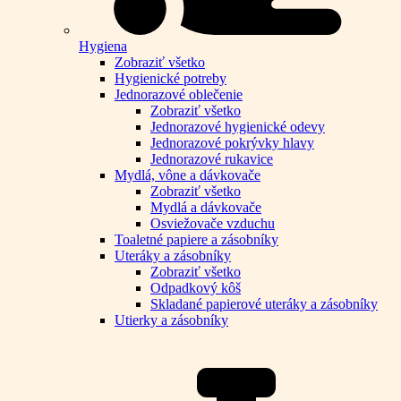
Hygiena
Zobraziť všetko
Hygienické potreby
Jednorazové oblečenie
Zobraziť všetko
Jednorazové hygienické odevy
Jednorazové pokrývky hlavy
Jednorazové rukavice
Mydlá, vône a dávkovače
Zobraziť všetko
Mydlá a dávkovače
Osviežovače vzduchu
Toaletné papiere a zásobníky
Uteráky a zásobníky
Zobraziť všetko
Odpadkový kôš
Skladané papierové uteráky a zásobníky
Utierky a zásobníky