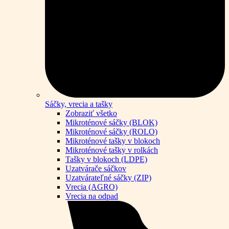
Sáčky, vrecia a tašky
Zobraziť všetko
Mikroténové sáčky (BLOK)
Mikroténové sáčky (ROLO)
Mikroténové tašky v blokoch
Mikroténové tašky v rolkách
Tašky v blokoch (LDPE)
Uzatvárače sáčkov
Uzatvárateľné sáčky (ZIP)
Vrecia (AGRO)
Vrecia na odpad