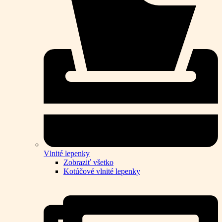
Vlnité lepenky
Zobraziť všetko
Kotúčové vlnité lepenky