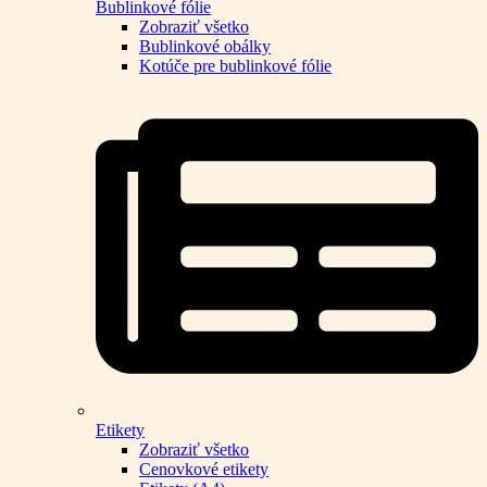
Bublinkové fólie
Zobraziť všetko
Bublinkové obálky
Kotúče pre bublinkové fólie
Etikety
Zobraziť všetko
Cenovkové etikety