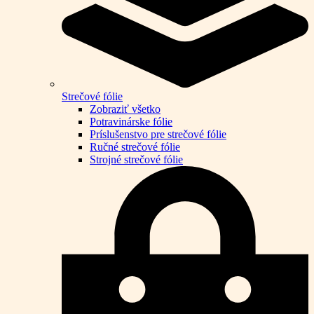
Strečové fólie
Zobraziť všetko
Potravinárske fólie
Príslušenstvo pre strečové fólie
Ručné strečové fólie
Strojné strečové fólie