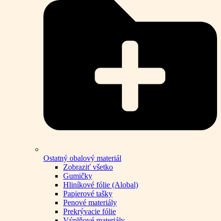
Ostatný obalový materiál
Zobraziť všetko
Gumičky
Hliníkové fólie (Alobal)
Papierové tašky
Penové materiály
Prekrývacie fólie
Výplňové materiály