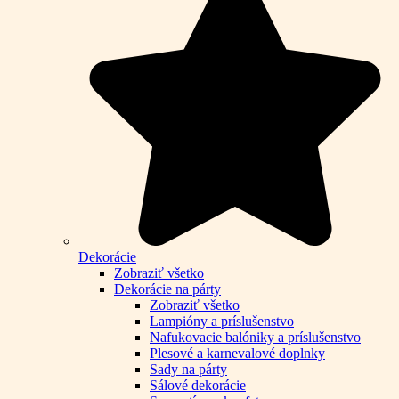
Dekorácie
Zobraziť všetko
Dekorácie na párty
Zobraziť všetko
Lampióny a príslušenstvo
Nafukovacie balóniky a príslušenstvo
Plesové a karnevalové doplnky
Sady na párty
Sálové dekorácie