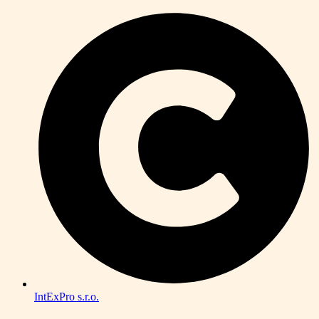
IntExPro s.r.o.