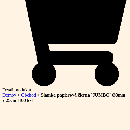
Detail produktu
Domov
>
Obchod
>
Slamka papierová čierna `JUMBO` Ø8mm
x 25cm [100 ks]