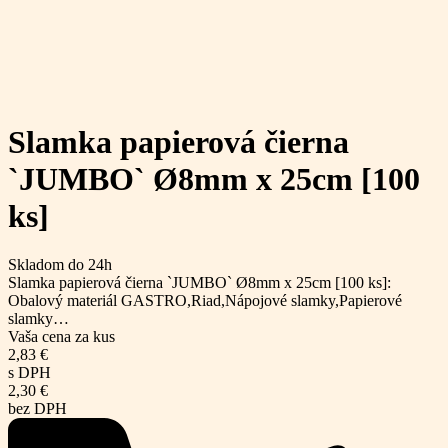
Slamka papierová čierna
`JUMBO` Ø8mm x 25cm [100
ks]
Skladom do 24h
Slamka papierová čierna `JUMBO` Ø8mm x 25cm [100 ks]:
Obalový materiál GASTRO,Riad,Nápojové slamky,Papierové
slamky…
Vaša cena za kus
2,83
€
s DPH
2,30
€
bez DPH