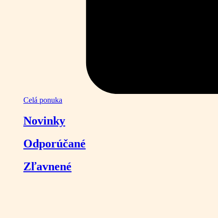
Celá ponuka
Novinky
Odporúčané
Zľavnené