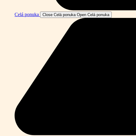
Celá ponuka
Close Celá ponuka
Open Celá ponuka