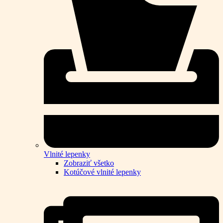
Vlnité lepenky
Zobraziť všetko
Kotúčové vlnité lepenky