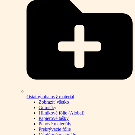
Ostatný obalový materiál
Zobraziť všetko
Gumičky
Hliníkové fólie (Alobal)
Papierové tašky
Penové materiály
Prekrývacie fólie
Výplňové materiály