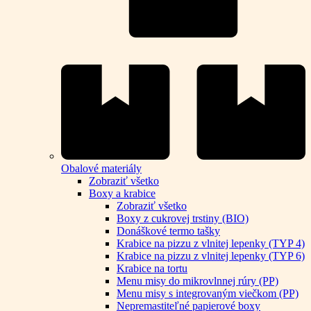
Obalové materiály
Zobraziť všetko
Boxy a krabice
Zobraziť všetko
Boxy z cukrovej trstiny (BIO)
Donáškové termo tašky
Krabice na pizzu z vlnitej lepenky (TYP 4)
Krabice na pizzu z vlnitej lepenky (TYP 6)
Krabice na tortu
Menu misy do mikrovlnnej rúry (PP)
Menu misy s integrovaným viečkom (PP)
Nepremastiteľné papierové boxy