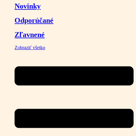
Novinky
Odporúčané
Zľavnené
Zobraziť všetko