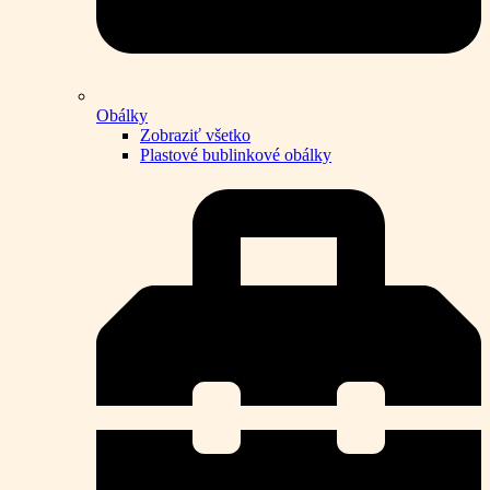
Obálky
Zobraziť všetko
Plastové bublinkové obálky