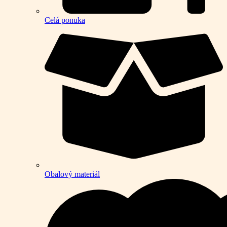
Celá ponuka
Obalový materiál