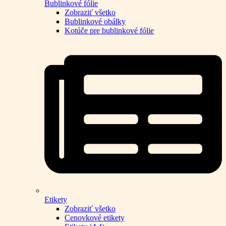
Bublinkové fólie
Zobraziť všetko
Bublinkové obálky
Kotúče pre bublinkové fólie
Etikety
Zobraziť všetko
Cenovkové etikety