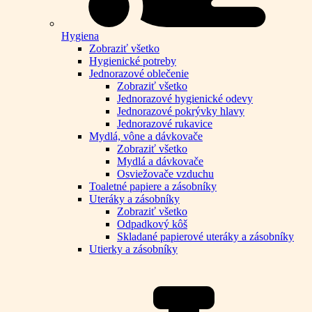
Hygiena
Zobraziť všetko
Hygienické potreby
Jednorazové oblečenie
Zobraziť všetko
Jednorazové hygienické odevy
Jednorazové pokrývky hlavy
Jednorazové rukavice
Mydlá, vône a dávkovače
Zobraziť všetko
Mydlá a dávkovače
Osviežovače vzduchu
Toaletné papiere a zásobníky
Uteráky a zásobníky
Zobraziť všetko
Odpadkový kôš
Skladané papierové uteráky a zásobníky
Utierky a zásobníky