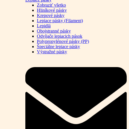
Zobraziť všetko
Hliníkové pásky
Krepové pásky
Lepiace pásky (Filament)
Lepidlá
Obojstranné pásky
Odvíjače lepiacich pások
Polypropylénové pásky (PP)
Špeciálne lepiace pásky
Výstražné pásky