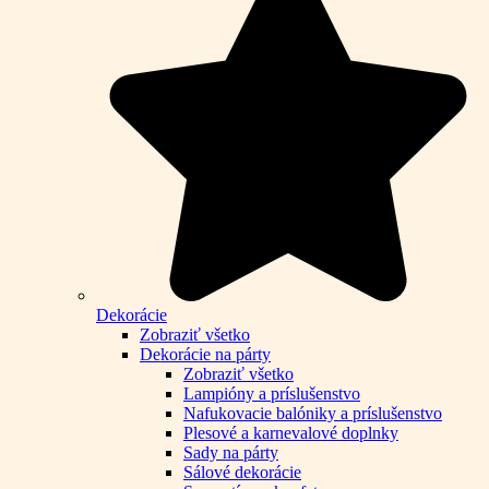
Dekorácie
Zobraziť všetko
Dekorácie na párty
Zobraziť všetko
Lampióny a príslušenstvo
Nafukovacie balóniky a príslušenstvo
Plesové a karnevalové doplnky
Sady na párty
Sálové dekorácie