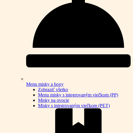
Menu misky a boxy
Zobraziť všetko
Menu misky s integrovaným viečkom (PP)
Misky na ovocie
Misky s integrovaným viečkom (PET)