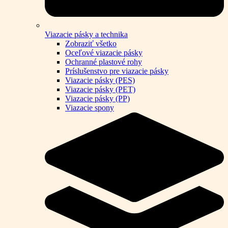
Viazacie pásky a technika
Zobraziť všetko
Oceľové viazacie pásky
Ochranné plastové rohy
Príslušenstvo pre viazacie pásky
Viazacie pásky (PES)
Viazacie pásky (PET)
Viazacie pásky (PP)
Viazacie spony