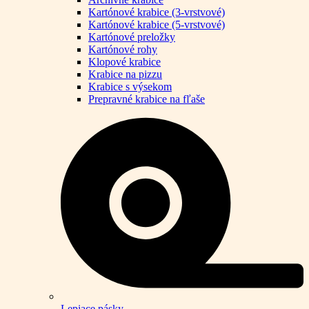
Kartónové krabice (3-vrstvové)
Kartónové krabice (5-vrstvové)
Kartónové preložky
Kartónové rohy
Klopové krabice
Krabice na pizzu
Krabice s výsekom
Prepravné krabice na fľaše
Lepiace pásky