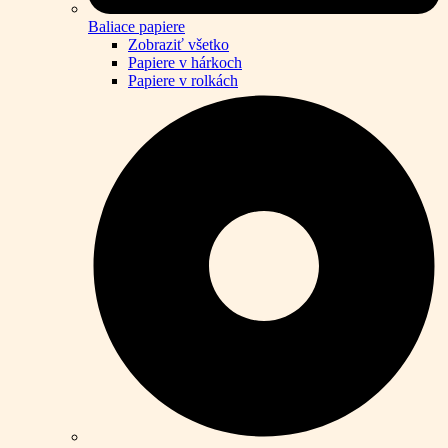
Baliace papiere
Zobraziť všetko
Papiere v hárkoch
Papiere v rolkách