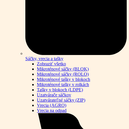
Sáčky, vrecia a tašky
Zobraziť všetko
Mikroténové sáčky (BLOK)
Mikroténové sáčky (ROLO)
Mikroténové tašky v blokoch
Mikroténové tašky v rolkách
Tašky v blokoch (LDPE)
Uzatvárače sáčkov
Uzatvárateľné sáčky (ZIP)
Vrecia (AGRO)
Vrecia na odpad