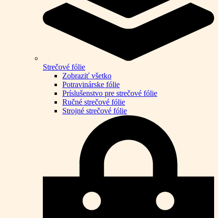
Strečové fólie
Zobraziť všetko
Potravinárske fólie
Príslušenstvo pre strečové fólie
Ručné strečové fólie
Strojné strečové fólie