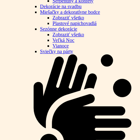
Serpentíny a konfety
Dekorácie na svadbu
Miešačky a dekoratívne bodce
Zobraziť všetko
Plastové napichovadlá
Sezónne dekorácie
Zobraziť všetko
Veľká Noc
Vianoce
Sviečky na párty