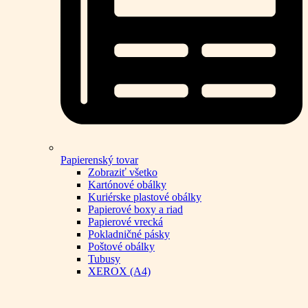
Papierenský tovar
Zobraziť všetko
Kartónové obálky
Kuriérske plastové obálky
Papierové boxy a riad
Papierové vrecká
Pokladničné pásky
Poštové obálky
Tubusy
XEROX (A4)