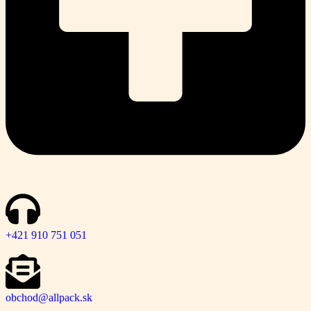
+421 910 751 051
obchod@allpack.sk