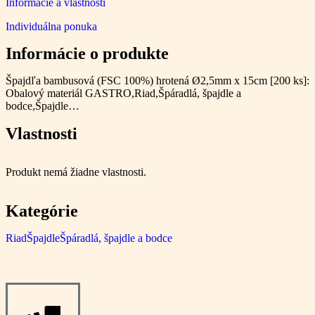
Informácie a vlastnosti
Individuálna ponuka
Informácie o produkte
Špajdľa bambusová (FSC 100%) hrotená Ø2,5mm x 15cm [200 ks]:
Obalový materiál GASTRO,Riad,Špáradlá, špajdle a
bodce,Špajdle…
Vlastnosti
Produkt nemá žiadne vlastnosti.
Kategórie
Riad
Špajdle
Špáradlá, špajdle a bodce