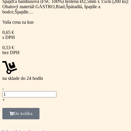
Špajdľa bambusová (FSC 100%) hrotená Ø2,5mm x 15cm [200 ks]:
Obalový materiál GASTRO,Riad,Špáradlá, špajdle a
bodce,Špajdle…
Vaša cena za kus
0,65
€
s DPH
0,53
€
bez DPH
na sklade do 24 hodín
-
+
Do košíka