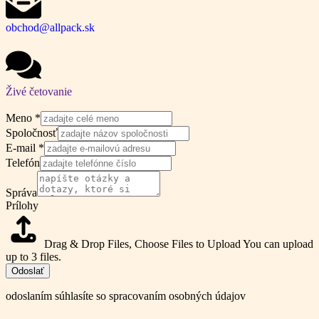
obchod@allpack.sk
Živé četovanie
Meno
*
Spoločnosť
E-mail
*
Telefón
Správa
Prílohy
Drag & Drop Files,
Choose Files to Upload
You can upload
up to 3 files.
Odoslať
odoslaním súhlasíte so spracovaním osobných údajov