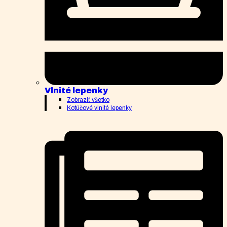
Vlnité lepenky
Zobraziť všetko
Kotúčové vlnité lepenky