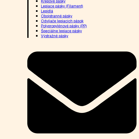
Krepové pásky
Lepiace pásky (Filament)
Lepidlá
Obojstranné pásky
Odvíjače lepiacich pások
Polypropylénové pásky (PP)
Špeciálne lepiace pásky
Výstražné pásky