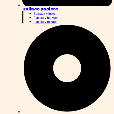
Baliace papiere
Zobraziť všetko
Papiere v hárkoch
Papiere v rolkách