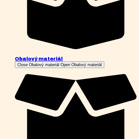
Obalový materiál
Close Obalový materiál
Open Obalový materiál