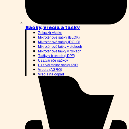
Sáčky, vrecia a tašky
Zobraziť všetko
Mikroténové sáčky (BLOK)
Mikroténové sáčky (ROLO)
Mikroténové tašky v blokoch
Mikroténové tašky v rolkách
Tašky v blokoch (LDPE)
Uzatvárače sáčkov
Uzatvárateľné sáčky (ZIP)
Vrecia (AGRO)
Vrecia na odpad