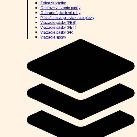
Zobraziť všetko
Oceľové viazacie pásky
Ochranné plastové rohy
Príslušenstvo pre viazacie pásky
Viazacie pásky (PES)
Viazacie pásky (PET)
Viazacie pásky (PP)
Viazacie spony