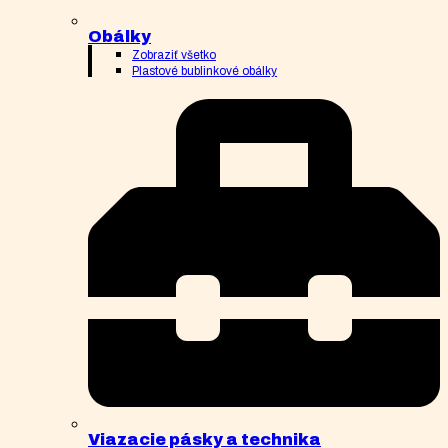
Obálky
Zobraziť všetko
Plastové bublinkové obálky
Viazacie pásky a technika