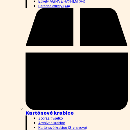
Etikety AGIPA a RAYFILM (A4)
Farebné etikety (A4)
Kartónové krabice
Zobraziť všetko
Archívne krabice
Kartónové krabice (3-vrstvové)