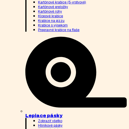
Kartónové krabice (5-vrstvové)
Kartónové preložky
Kartónové rohy
Klopové krabice
Krabice na pizzu
Krabice s výsekom
Prepravné krabice na fľaše
Lepiace pásky
Zobraziť všetko
Hliníkové pásky