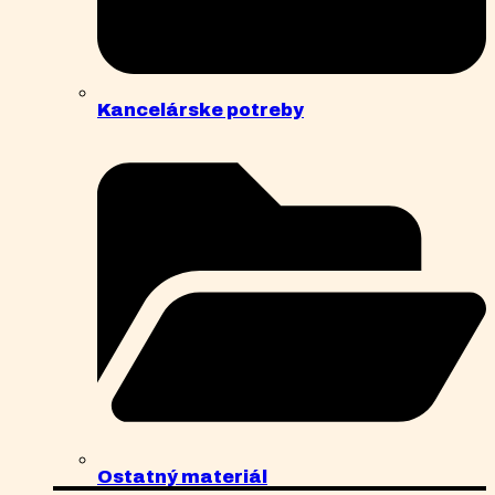
Kancelárske potreby
Ostatný materiál