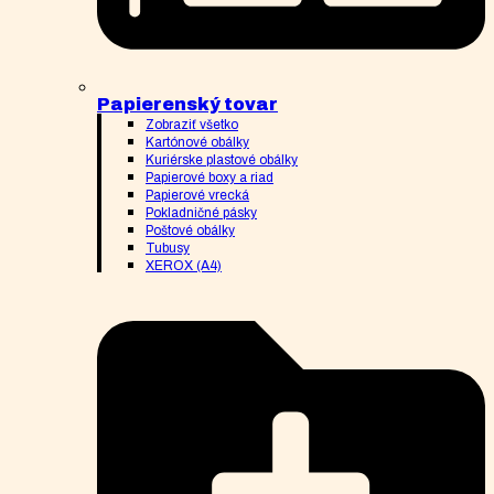
Papierenský tovar
Zobraziť všetko
Kartónové obálky
Kuriérske plastové obálky
Papierové boxy a riad
Papierové vrecká
Pokladničné pásky
Poštové obálky
Tubusy
XEROX (A4)