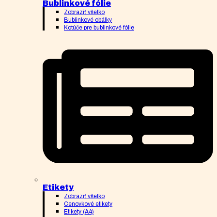
Bublinkové fólie
Zobraziť všetko
Bublinkové obálky
Kotúče pre bublinkové fólie
Etikety
Zobraziť všetko
Cenovkové etikety
Etikety (A4)