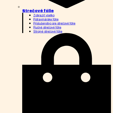
Strečové fólie
Zobraziť všetko
Potravinárske fólie
Príslušenstvo pre strečové fólie
Ručné strečové fólie
Strojné strečové fólie