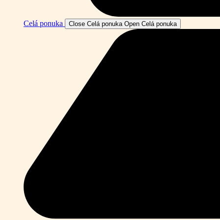
Celá ponuka
Close Celá ponuka
Open Celá ponuka