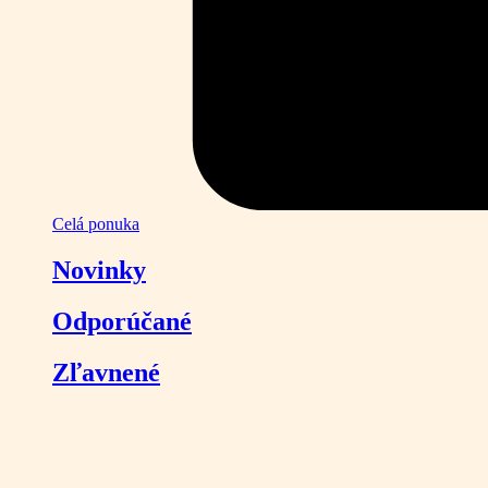
Celá ponuka
Novinky
Odporúčané
Zľavnené