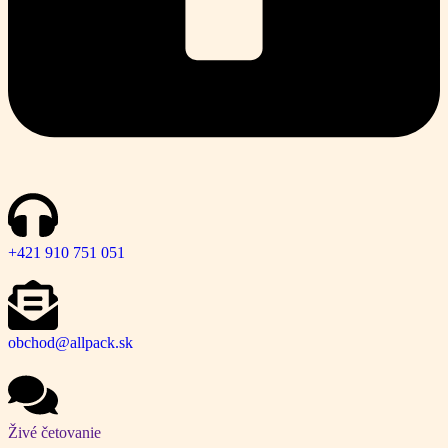
+421 910 751 051
obchod@allpack.sk
Živé četovanie