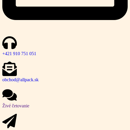
+421 910 751 051
obchod@allpack.sk
Živé četovanie