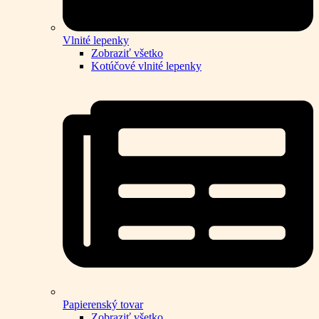
Vlnité lepenky
Zobraziť všetko
Kotúčové vlnité lepenky
Papierenský tovar
Zobraziť všetko