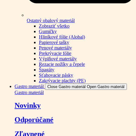
Ostatný obalový materiál
Zobraziť všetko
Gumičky
Hliníkové fólie (Alobal)
Papierové tašky
Penové materiály
Prekrývacie fólie
Výplňové materiály
Rezacie nožíky a čepele
Špagáty
Sťahovacie pásky
Zakrývacie plachty (PE)
Gastro materiál
Close Gastro materiál
Open Gastro materiál
Gastro materiál
Novinky
Odporúčané
Zľavnené