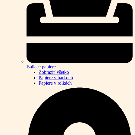
Baliace papiere
Zobraziť všetko
Papiere v hárkoch
Papiere v rolkách