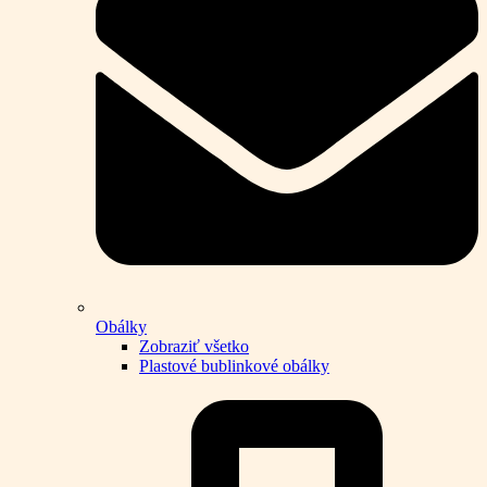
Obálky
Zobraziť všetko
Plastové bublinkové obálky