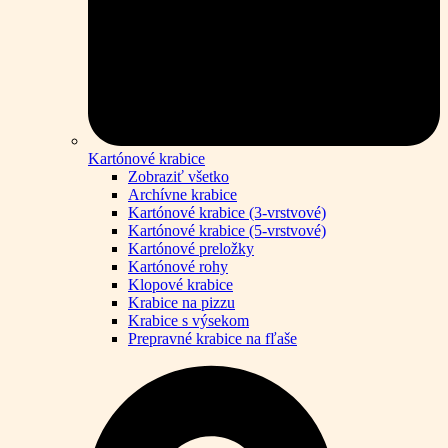
Kartónové krabice
Zobraziť všetko
Archívne krabice
Kartónové krabice (3-vrstvové)
Kartónové krabice (5-vrstvové)
Kartónové preložky
Kartónové rohy
Klopové krabice
Krabice na pizzu
Krabice s výsekom
Prepravné krabice na fľaše