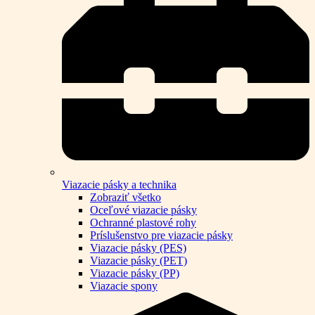
Viazacie pásky a technika
Zobraziť všetko
Oceľové viazacie pásky
Ochranné plastové rohy
Príslušenstvo pre viazacie pásky
Viazacie pásky (PES)
Viazacie pásky (PET)
Viazacie pásky (PP)
Viazacie spony