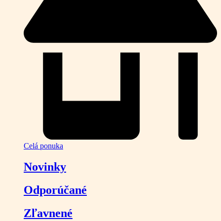
Celá ponuka
Novinky
Odporúčané
Zľavnené