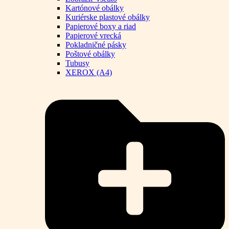
Kartónové obálky
Kuriérske plastové obálky
Papierové boxy a riad
Papierové vrecká
Pokladničné pásky
Poštové obálky
Tubusy
XEROX (A4)