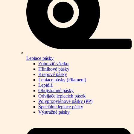
Lepiace pásky
Zobraziť všetko
Hliníkové pásky
Krepové pásky
Lepiace pásky (Filament)
Lepidlá
Obojstranné pásky
Odvíjače lepiacich pások
Polypropylénové pásky (PP)
Špeciálne lepiace pásky
Výstražné pásky