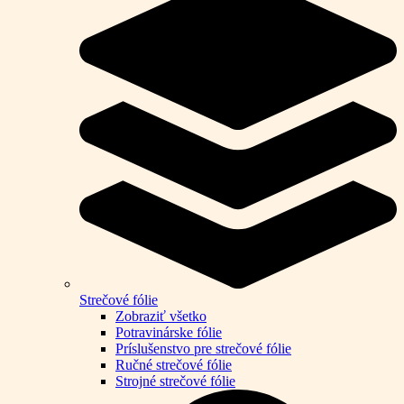
Strečové fólie
Zobraziť všetko
Potravinárske fólie
Príslušenstvo pre strečové fólie
Ručné strečové fólie
Strojné strečové fólie