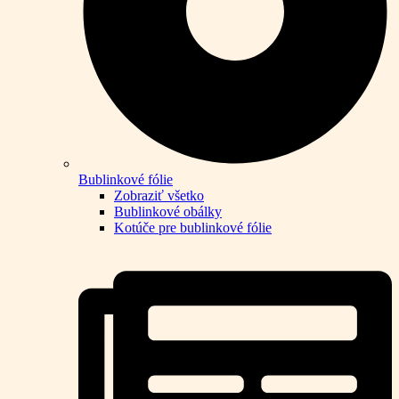
Bublinkové fólie
Zobraziť všetko
Bublinkové obálky
Kotúče pre bublinkové fólie