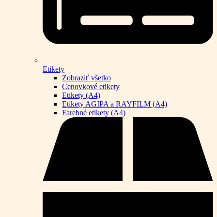
Etikety
Zobraziť všetko
Cenovkové etikety
Etikety (A4)
Etikety AGIPA a RAYFILM (A4)
Farebné etikety (A4)