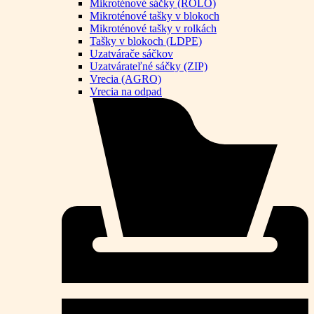
Mikroténové sáčky (ROLO)
Mikroténové tašky v blokoch
Mikroténové tašky v rolkách
Tašky v blokoch (LDPE)
Uzatvárače sáčkov
Uzatvárateľné sáčky (ZIP)
Vrecia (AGRO)
Vrecia na odpad