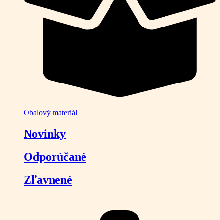
Obalový materiál
Novinky
Odporúčané
Zľavnené