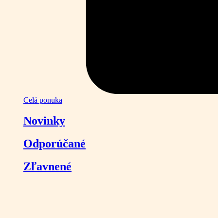
Celá ponuka
Novinky
Odporúčané
Zľavnené