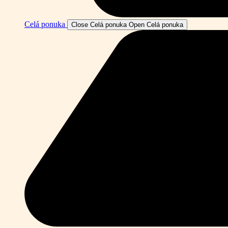
Celá ponuka
Close Celá ponuka
Open Celá ponuka