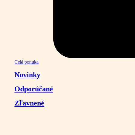
Celá ponuka
Novinky
Odporúčané
Zľavnené