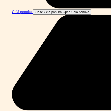
Celá ponuka
Close Celá ponuka
Open Celá ponuka