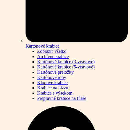
Kartónové krabice
Zobraziť všetko
Archívne krabice
Kartónové krabice (3-vrstvové)
Kartónové krabice (5-vrstvové)
Kartónové preložky
Kartónové rohy
Klopové krabice
Krabice na pizzu
Krabice s výsekom
Prepravné krabice na fľaše