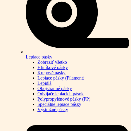
Lepiace pásky
Zobraziť všetko
Hliníkové pásky
Krepové pásky
Lepiace pásky (Filament)
Lepidlá
Obojstranné pásky
Odvíjače lepiacich pások
Polypropylénové pásky (PP)
Špeciálne lepiace pásky
Výstražné pásky