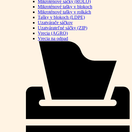
Mikroténové sáčky (ROLO)
Mikroténové tašky v blokoch
Mikroténové tašky v rolkách
Tašky v blokoch (LDPE)
Uzatvárače sáčkov
Uzatvárateľné sáčky (ZIP)
Vrecia (AGRO)
Vrecia na odpad