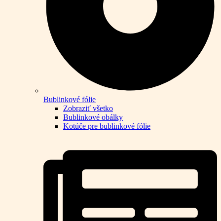
Bublinkové fólie
Zobraziť všetko
Bublinkové obálky
Kotúče pre bublinkové fólie