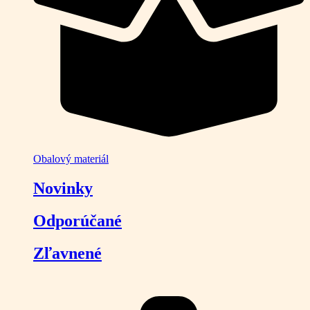
Obalový materiál
Novinky
Odporúčané
Zľavnené