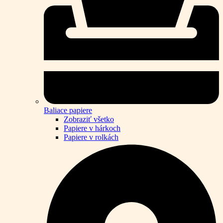
Baliace papiere
Zobraziť všetko
Papiere v hárkoch
Papiere v rolkách