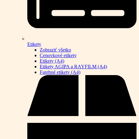
Etikety
Zobraziť všetko
Cenovkové etikety
Etikety (A4)
Etikety AGIPA a RAYFILM (A4)
Farebné etikety (A4)