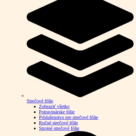
Strečové fólie
Zobraziť všetko
Potravinárske fólie
Príslušenstvo pre strečové fólie
Ručné strečové fólie
Strojné strečové fólie