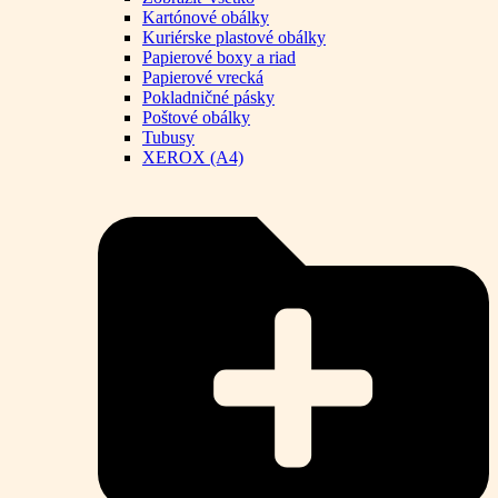
Kartónové obálky
Kuriérske plastové obálky
Papierové boxy a riad
Papierové vrecká
Pokladničné pásky
Poštové obálky
Tubusy
XEROX (A4)