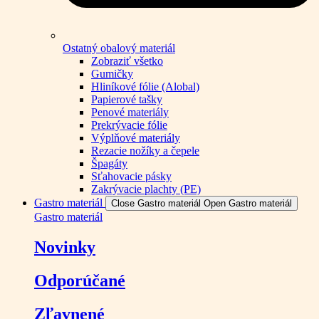
Ostatný obalový materiál
Zobraziť všetko
Gumičky
Hliníkové fólie (Alobal)
Papierové tašky
Penové materiály
Prekrývacie fólie
Výplňové materiály
Rezacie nožíky a čepele
Špagáty
Sťahovacie pásky
Zakrývacie plachty (PE)
Gastro materiál
Close Gastro materiál
Open Gastro materiál
Gastro materiál
Novinky
Odporúčané
Zľavnené