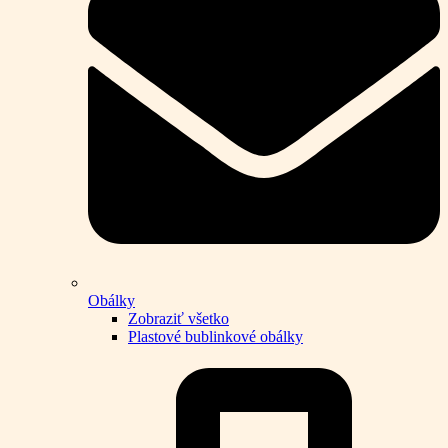
Obálky
Zobraziť všetko
Plastové bublinkové obálky