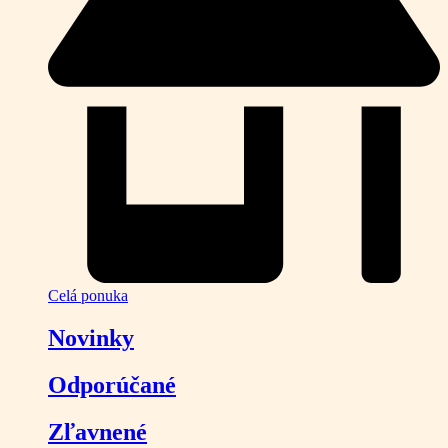
Celá ponuka
Novinky
Odporúčané
Zľavnené