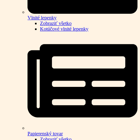
Vlnité lepenky
Zobraziť všetko
Kotúčové vlnité lepenky
Papierenský tovar
Zobraziť všetko