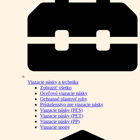
Viazacie pásky a technika
Zobraziť všetko
Oceľové viazacie pásky
Ochranné plastové rohy
Príslušenstvo pre viazacie pásky
Viazacie pásky (PES)
Viazacie pásky (PET)
Viazacie pásky (PP)
Viazacie spony