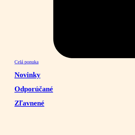
Celá ponuka
Novinky
Odporúčané
Zľavnené