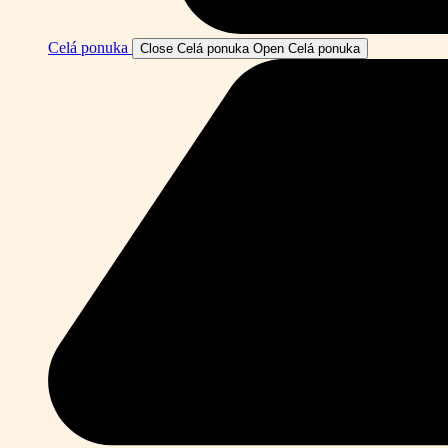
Celá ponuka
Close Celá ponuka
Open Celá ponuka