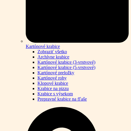
Kartónové krabice
Zobraziť všetko
Archívne krabice
Kartónové krabice (3-vrstvové)
Kartónové krabice (5-vrstvové)
Kartónové preložky
Kartónové rohy
Klopové krabice
Krabice na pizzu
Krabice s výsekom
Prepravné krabice na fľaše