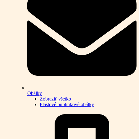
Obálky
Zobraziť všetko
Plastové bublinkové obálky