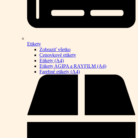
Etikety
Zobraziť všetko
Cenovkové etikety
Etikety (A4)
Etikety AGIPA a RAYFILM (A4)
Farebné etikety (A4)