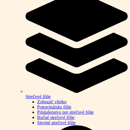
Strečové fólie
Zobraziť všetko
Potravinárske fólie
Príslušenstvo pre strečové fólie
Ručné strečové fólie
Strojné strečové fólie