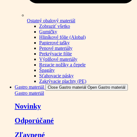
Ostatný obalový materiál
Zobraziť všetko
Gumičky
Hliníkové fólie (Alobal)
Papierové tašky
Penové materiály
Prekrývacie fólie
Výplňové materiály
Rezacie nožíky a čepele
Špagáty
Sťahovacie pásky
Zakrývacie plachty (PE)
Gastro materiál
Close Gastro materiál
Open Gastro materiál
Gastro materiál
Novinky
Odporúčané
Zľavnené