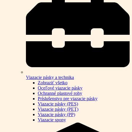
Viazacie pásky a technika
Zobraziť všetko
Oceľové viazacie pásky
Ochranné plastové rohy
Príslušenstvo pre viazacie pásky
Viazacie pásky (PES)
Viazacie pásky (PET)
Viazacie pásky (PP)
Viazacie spony