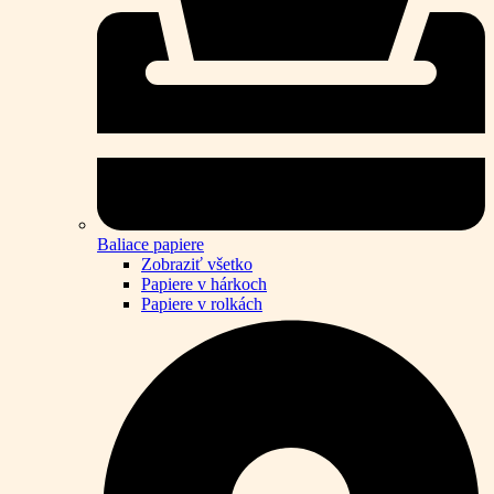
Baliace papiere
Zobraziť všetko
Papiere v hárkoch
Papiere v rolkách