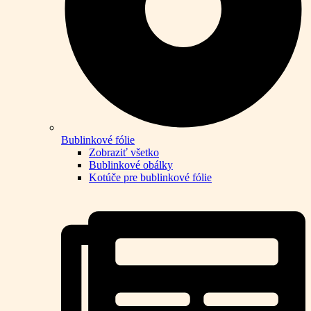
Bublinkové fólie
Zobraziť všetko
Bublinkové obálky
Kotúče pre bublinkové fólie