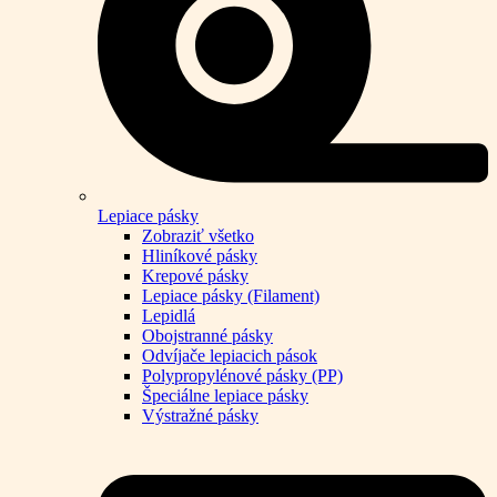
Lepiace pásky
Zobraziť všetko
Hliníkové pásky
Krepové pásky
Lepiace pásky (Filament)
Lepidlá
Obojstranné pásky
Odvíjače lepiacich pások
Polypropylénové pásky (PP)
Špeciálne lepiace pásky
Výstražné pásky