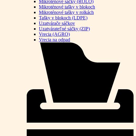
Mikroténové sáčky (ROLO)
Mikroténové tašky v blokoch
Mikroténové tašky v rolkách
Tašky v blokoch (LDPE)
Uzatvárače sáčkov
Uzatvárateľné sáčky (ZIP)
Vrecia (AGRO)
Vrecia na odpad