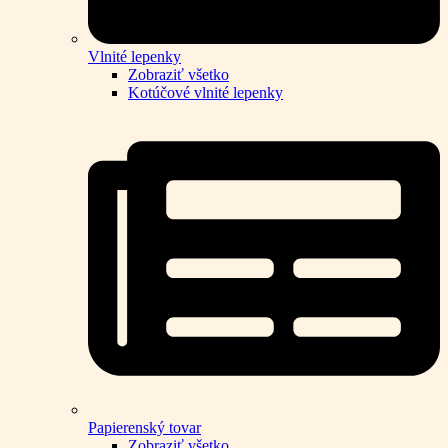
Vlnité lepenky
Zobraziť všetko
Kotúčové vlnité lepenky
Papierenský tovar
Zobraziť všetko