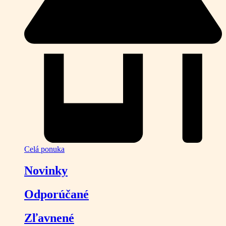
Celá ponuka
Novinky
Odporúčané
Zľavnené