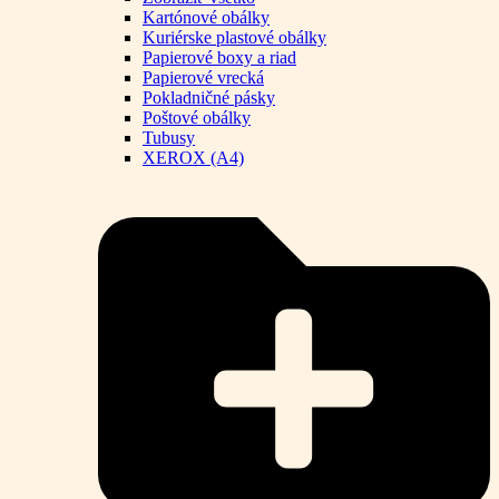
Kartónové obálky
Kuriérske plastové obálky
Papierové boxy a riad
Papierové vrecká
Pokladničné pásky
Poštové obálky
Tubusy
XEROX (A4)