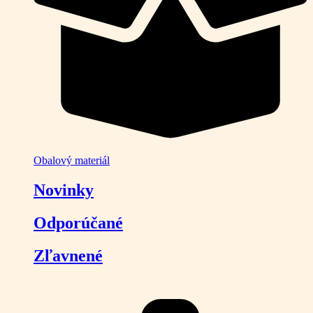
Obalový materiál
Novinky
Odporúčané
Zľavnené