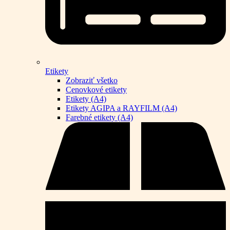
Etikety
Zobraziť všetko
Cenovkové etikety
Etikety (A4)
Etikety AGIPA a RAYFILM (A4)
Farebné etikety (A4)