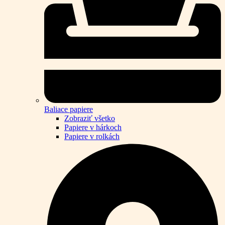
Baliace papiere
Zobraziť všetko
Papiere v hárkoch
Papiere v rolkách