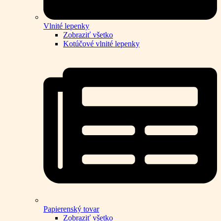
Vlnité lepenky
Zobraziť všetko
Kotúčové vlnité lepenky
Papierenský tovar
Zobraziť všetko