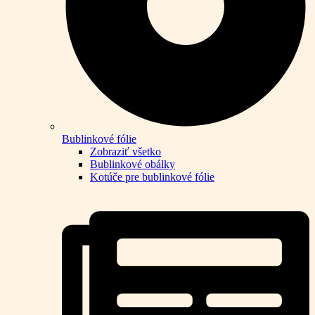
Bublinkové fólie
Zobraziť všetko
Bublinkové obálky
Kotúče pre bublinkové fólie