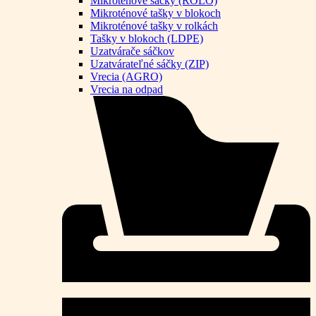
Mikroténové sáčky (ROLO)
Mikroténové tašky v blokoch
Mikroténové tašky v rolkách
Tašky v blokoch (LDPE)
Uzatvárače sáčkov
Uzatvárateľné sáčky (ZIP)
Vrecia (AGRO)
Vrecia na odpad