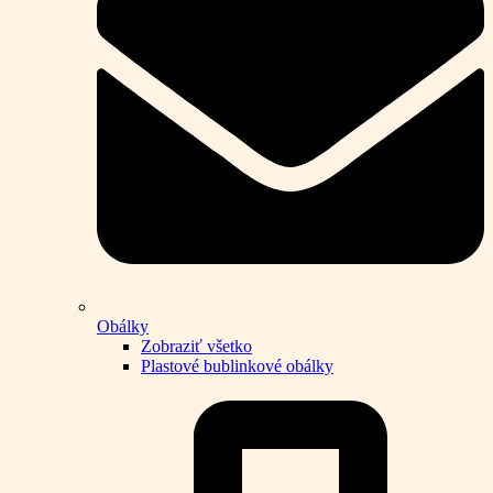
Obálky
Zobraziť všetko
Plastové bublinkové obálky