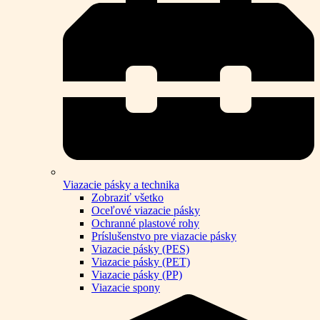
Viazacie pásky a technika
Zobraziť všetko
Oceľové viazacie pásky
Ochranné plastové rohy
Príslušenstvo pre viazacie pásky
Viazacie pásky (PES)
Viazacie pásky (PET)
Viazacie pásky (PP)
Viazacie spony