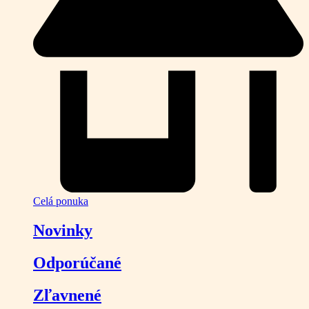
Celá ponuka
Novinky
Odporúčané
Zľavnené