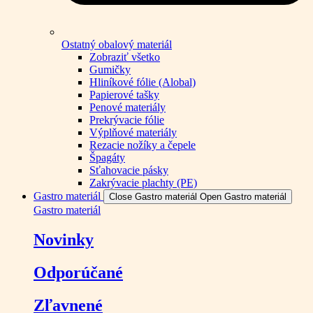
Ostatný obalový materiál
Zobraziť všetko
Gumičky
Hliníkové fólie (Alobal)
Papierové tašky
Penové materiály
Prekrývacie fólie
Výplňové materiály
Rezacie nožíky a čepele
Špagáty
Sťahovacie pásky
Zakrývacie plachty (PE)
Gastro materiál
Close Gastro materiál
Open Gastro materiál
Gastro materiál
Novinky
Odporúčané
Zľavnené