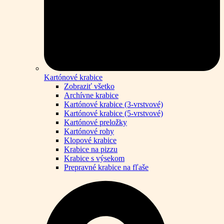
Kartónové krabice
Zobraziť všetko
Archívne krabice
Kartónové krabice (3-vrstvové)
Kartónové krabice (5-vrstvové)
Kartónové preložky
Kartónové rohy
Klopové krabice
Krabice na pizzu
Krabice s výsekom
Prepravné krabice na fľaše