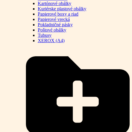
Kartónové obálky
Kuriérske plastové obálky
Papierové boxy a riad
Papierové vrecká
Pokladničné pásky
Poštové obálky
Tubusy
XEROX (A4)