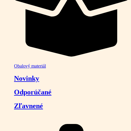
Obalový materiál
Novinky
Odporúčané
Zľavnené