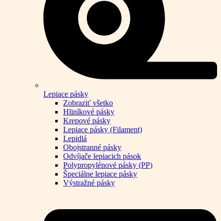
Lepiace pásky
Zobraziť všetko
Hliníkové pásky
Krepové pásky
Lepiace pásky (Filament)
Lepidlá
Obojstranné pásky
Odvíjače lepiacich pások
Polypropylénové pásky (PP)
Špeciálne lepiace pásky
Výstražné pásky