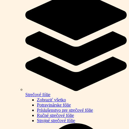
Strečové fólie
Zobraziť všetko
Potravinárske fólie
Príslušenstvo pre strečové fólie
Ručné strečové fólie
Strojné strečové fólie