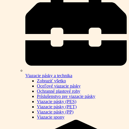
Viazacie pásky a technika
Zobraziť všetko
Oceľové viazacie pásky
Ochranné plastové rohy
Príslušenstvo pre viazacie pásky
Viazacie pásky (PES)
Viazacie pásky (PET)
Viazacie pásky (PP)
Viazacie spony