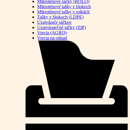
Mikroténové sáčky (ROLO)
Mikroténové tašky v blokoch
Mikroténové tašky v rolkách
Tašky v blokoch (LDPE)
Uzatvárače sáčkov
Uzatvárateľné sáčky (ZIP)
Vrecia (AGRO)
Vrecia na odpad