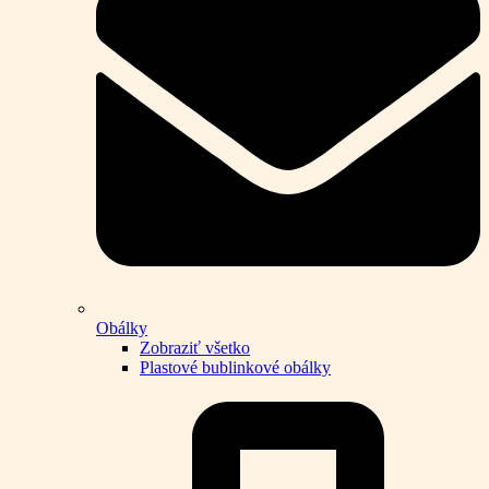
Obálky
Zobraziť všetko
Plastové bublinkové obálky