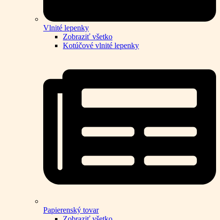
Vlnité lepenky
Zobraziť všetko
Kotúčové vlnité lepenky
Papierenský tovar
Zobraziť všetko