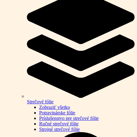
Strečové fólie
Zobraziť všetko
Potravinárske fólie
Príslušenstvo pre strečové fólie
Ručné strečové fólie
Strojné strečové fólie