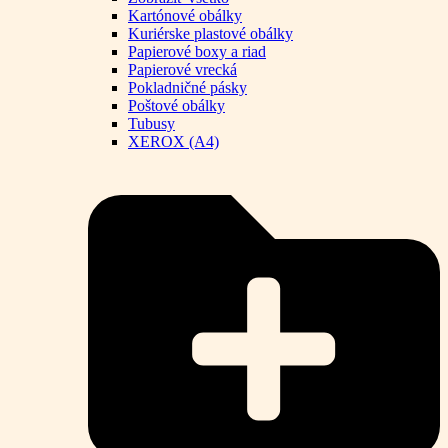
Kartónové obálky
Kuriérske plastové obálky
Papierové boxy a riad
Papierové vrecká
Pokladničné pásky
Poštové obálky
Tubusy
XEROX (A4)