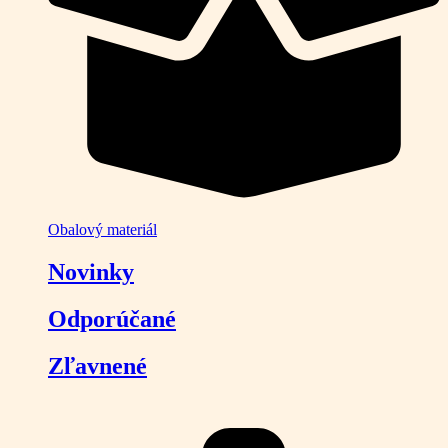
Obalový materiál
Novinky
Odporúčané
Zľavnené