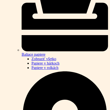
Baliace papiere
Zobraziť všetko
Papiere v hárkoch
Papiere v rolkách