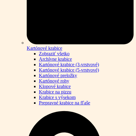
Kartónové krabice
Zobraziť všetko
Archívne krabice
Kartónové krabice (3-vrstvové)
Kartónové krabice (5-vrstvové)
Kartónové preložky
Kartónové rohy
Klopové krabice
Krabice na pizzu
Krabice s výsekom
Prepravné krabice na fľaše