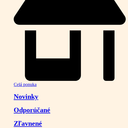
Celá ponuka
Novinky
Odporúčané
Zľavnené