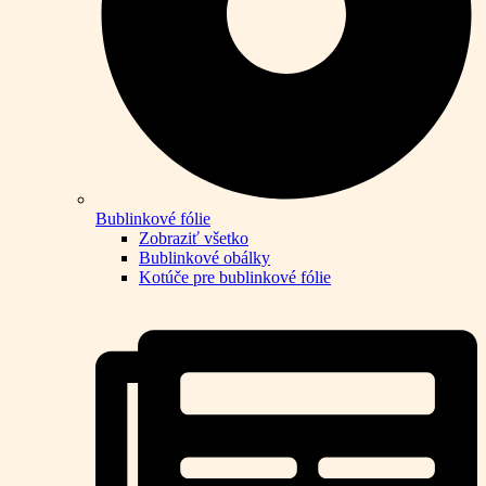
Bublinkové fólie
Zobraziť všetko
Bublinkové obálky
Kotúče pre bublinkové fólie