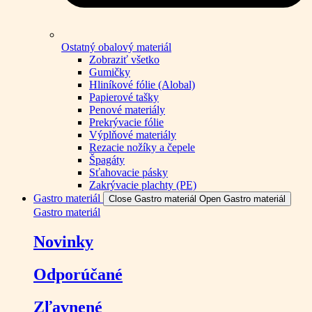
Ostatný obalový materiál
Zobraziť všetko
Gumičky
Hliníkové fólie (Alobal)
Papierové tašky
Penové materiály
Prekrývacie fólie
Výplňové materiály
Rezacie nožíky a čepele
Špagáty
Sťahovacie pásky
Zakrývacie plachty (PE)
Gastro materiál
Close Gastro materiál
Open Gastro materiál
Gastro materiál
Novinky
Odporúčané
Zľavnené