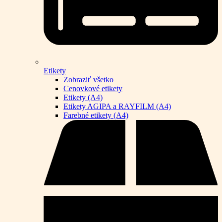
Etikety
Zobraziť všetko
Cenovkové etikety
Etikety (A4)
Etikety AGIPA a RAYFILM (A4)
Farebné etikety (A4)