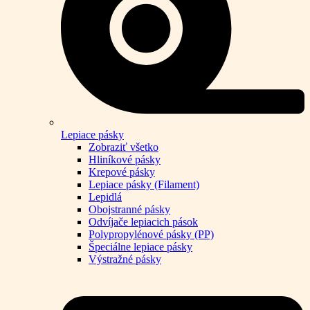
Lepiace pásky
Zobraziť všetko
Hliníkové pásky
Krepové pásky
Lepiace pásky (Filament)
Lepidlá
Obojstranné pásky
Odvíjače lepiacich pások
Polypropylénové pásky (PP)
Špeciálne lepiace pásky
Výstražné pásky