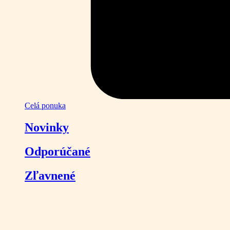
Celá ponuka
Novinky
Odporúčané
Zľavnené