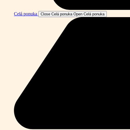
Celá ponuka
Close Celá ponuka
Open Celá ponuka