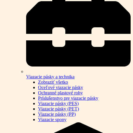
Viazacie pásky a technika
Zobraziť všetko
Oceľové viazacie pásky
Ochranné plastové rohy
Príslušenstvo pre viazacie pásky
Viazacie pásky (PES)
Viazacie pásky (PET)
Viazacie pásky (PP)
Viazacie spony