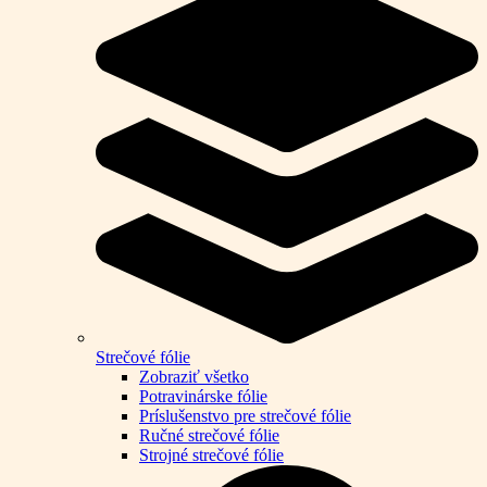
Strečové fólie
Zobraziť všetko
Potravinárske fólie
Príslušenstvo pre strečové fólie
Ručné strečové fólie
Strojné strečové fólie