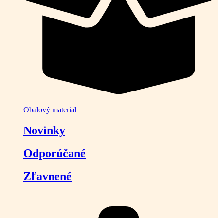
Obalový materiál
Novinky
Odporúčané
Zľavnené