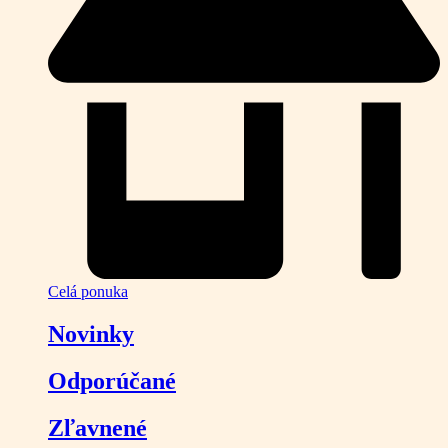
Celá ponuka
Novinky
Odporúčané
Zľavnené