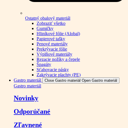
Ostatný obalový materiál
Zobraziť všetko
Gumičky
Hliníkové fólie (Alobal)
Papierové tašky
Penové materiály
Prekrývacie fólie
Výplňové materiály
Rezacie nožíky a čepele
Špagáty
Sťahovacie pásky
Zakrývacie plachty (PE)
Gastro materiál
Close Gastro materiál
Open Gastro materiál
Gastro materiál
Novinky
Odporúčané
Zľavnené