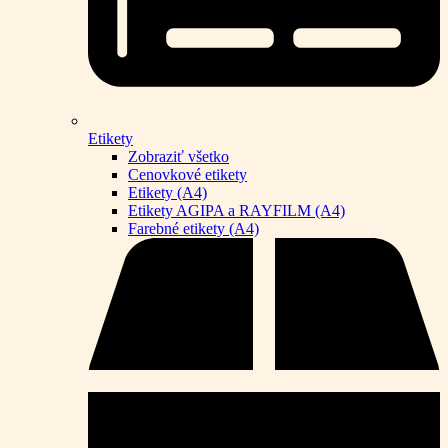
Etikety
Zobraziť všetko
Cenovkové etikety
Etikety (A4)
Etikety AGIPA a RAYFILM (A4)
Farebné etikety (A4)