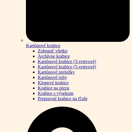
Kartónové krabice
Zobraziť všetko
Archívne krabice
Kartónové krabice (3-vrstvové)
Kartónové krabice (5-vrstvové)
Kartónové preložky
Kartónové rohy
Klopové krabice
Krabice na pizzu
Krabice s výsekom
Prepravné krabice na fľaše