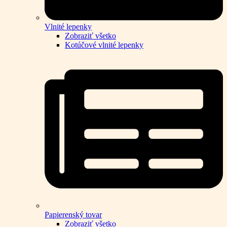
Vlnité lepenky
Zobraziť všetko
Kotúčové vlnité lepenky
Papierenský tovar
Zobraziť všetko