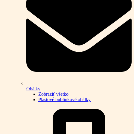
Obálky
Zobraziť všetko
Plastové bublinkové obálky