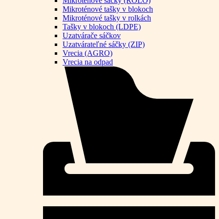
Mikroténové sáčky (ROLO)
Mikroténové tašky v blokoch
Mikroténové tašky v rolkách
Tašky v blokoch (LDPE)
Uzatvárače sáčkov
Uzatvárateľné sáčky (ZIP)
Vrecia (AGRO)
Vrecia na odpad