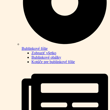
Bublinkové fólie
Zobraziť všetko
Bublinkové obálky
Kotúče pre bublinkové fólie