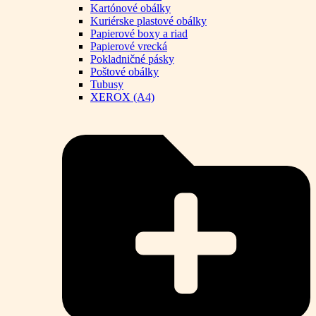
Kartónové obálky
Kuriérske plastové obálky
Papierové boxy a riad
Papierové vrecká
Pokladničné pásky
Poštové obálky
Tubusy
XEROX (A4)