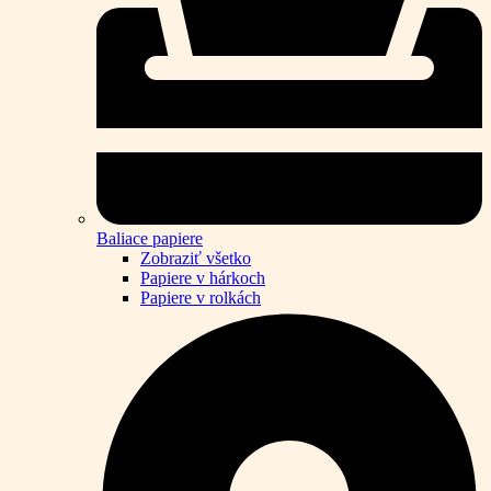
Baliace papiere
Zobraziť všetko
Papiere v hárkoch
Papiere v rolkách