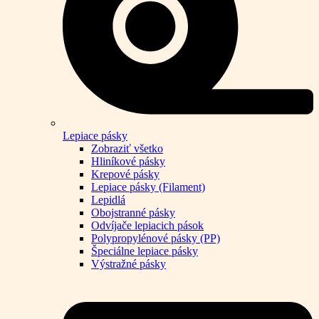
Lepiace pásky
Zobraziť všetko
Hliníkové pásky
Krepové pásky
Lepiace pásky (Filament)
Lepidlá
Obojstranné pásky
Odvíjače lepiacich pások
Polypropylénové pásky (PP)
Špeciálne lepiace pásky
Výstražné pásky