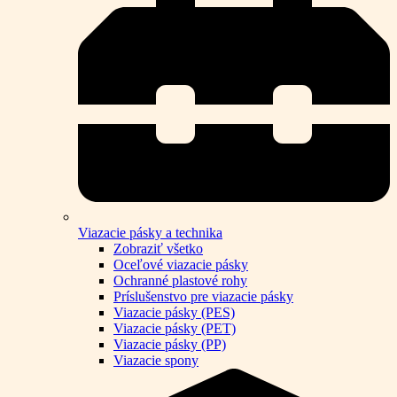
Viazacie pásky a technika
Zobraziť všetko
Oceľové viazacie pásky
Ochranné plastové rohy
Príslušenstvo pre viazacie pásky
Viazacie pásky (PES)
Viazacie pásky (PET)
Viazacie pásky (PP)
Viazacie spony