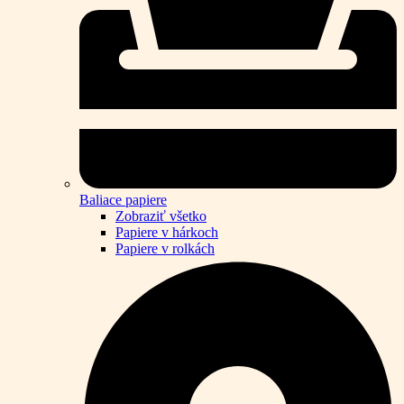
Baliace papiere
Zobraziť všetko
Papiere v hárkoch
Papiere v rolkách