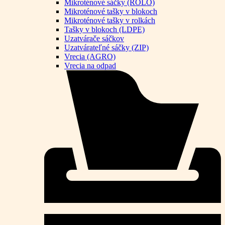
Mikroténové sáčky (ROLO)
Mikroténové tašky v blokoch
Mikroténové tašky v rolkách
Tašky v blokoch (LDPE)
Uzatvárače sáčkov
Uzatvárateľné sáčky (ZIP)
Vrecia (AGRO)
Vrecia na odpad