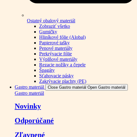
Ostatný obalový materiál
Zobraziť všetko
Gumičky
Hliníkové fólie (Alobal)
Papierové tašky
Penové materiály
Prekrývacie fólie
Výplňové materiály
Rezacie nožíky a čepele
Špagáty
Sťahovacie pásky
Zakrývacie plachty (PE)
Gastro materiál
Close Gastro materiál
Open Gastro materiál
Gastro materiál
Novinky
Odporúčané
Zľavnené