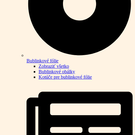
Bublinkové fólie
Zobraziť všetko
Bublinkové obálky
Kotúče pre bublinkové fólie