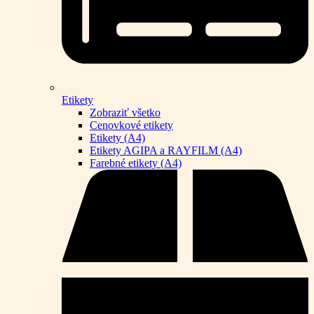
Etikety
Zobraziť všetko
Cenovkové etikety
Etikety (A4)
Etikety AGIPA a RAYFILM (A4)
Farebné etikety (A4)