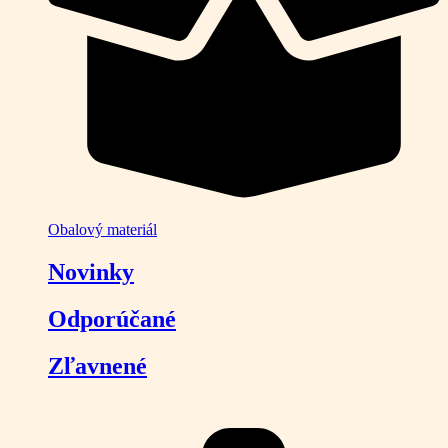
Obalový materiál
Novinky
Odporúčané
Zľavnené