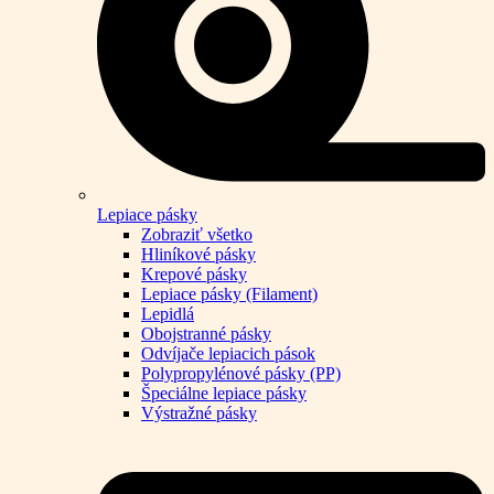
Lepiace pásky
Zobraziť všetko
Hliníkové pásky
Krepové pásky
Lepiace pásky (Filament)
Lepidlá
Obojstranné pásky
Odvíjače lepiacich pások
Polypropylénové pásky (PP)
Špeciálne lepiace pásky
Výstražné pásky