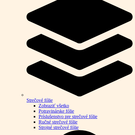
Strečové fólie
Zobraziť všetko
Potravinárske fólie
Príslušenstvo pre strečové fólie
Ručné strečové fólie
Strojné strečové fólie