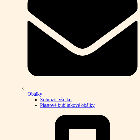
Obálky
Zobraziť všetko
Plastové bublinkové obálky