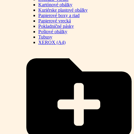
Kartónové obálky
Kuriérske plastové obálky
Papierové boxy a riad
Papierové vrecká
Pokladničné pásky
Poštové obálky
Tubusy
XEROX (A4)