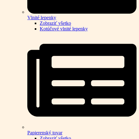
Vlnité lepenky
Zobraziť všetko
Kotúčové vlnité lepenky
Papierenský tovar
Zobraziť všetko