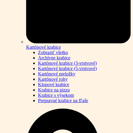
Kartónové krabice
Zobraziť všetko
Archívne krabice
Kartónové krabice (3-vrstvové)
Kartónové krabice (5-vrstvové)
Kartónové preložky
Kartónové rohy
Klopové krabice
Krabice na pizzu
Krabice s výsekom
Prepravné krabice na fľaše