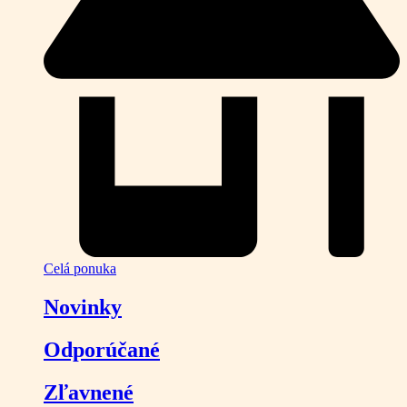
Celá ponuka
Novinky
Odporúčané
Zľavnené