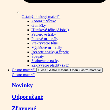
Ostatný obalový materiál
Zobraziť všetko
Gumičky
Hliníkové fólie (Alobal)
Papierové tašky
Penové materiály
Prekrývacie fólie
Výplňové materiály
Rezacie nožíky a čepele
Špagáty
Sťahovacie pásky
Zakrývacie plachty (PE)
Gastro materiál
Close Gastro materiál
Open Gastro materiál
Gastro materiál
Novinky
Odporúčané
Zľavnené