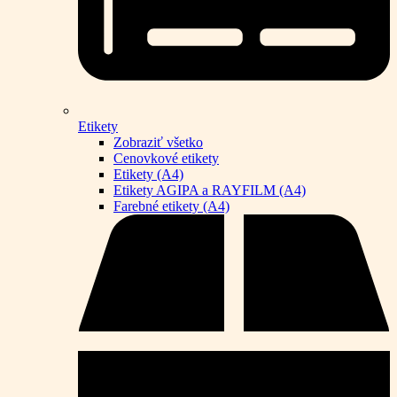
Etikety
Zobraziť všetko
Cenovkové etikety
Etikety (A4)
Etikety AGIPA a RAYFILM (A4)
Farebné etikety (A4)