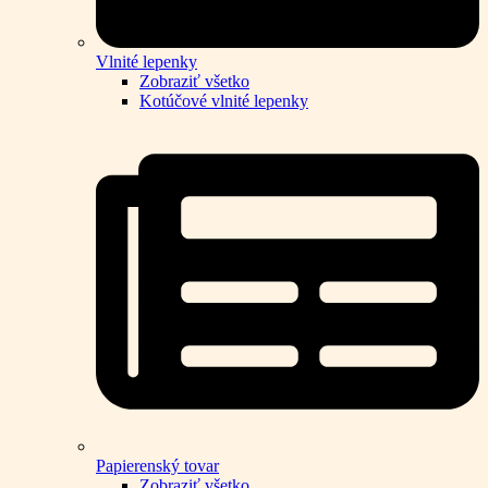
Vlnité lepenky
Zobraziť všetko
Kotúčové vlnité lepenky
Papierenský tovar
Zobraziť všetko