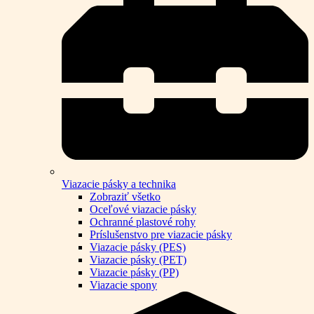
Viazacie pásky a technika
Zobraziť všetko
Oceľové viazacie pásky
Ochranné plastové rohy
Príslušenstvo pre viazacie pásky
Viazacie pásky (PES)
Viazacie pásky (PET)
Viazacie pásky (PP)
Viazacie spony