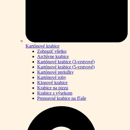
Kartónové krabice
Zobraziť všetko
Archívne krabice
Kartónové krabice (3-vrstvové)
Kartónové krabice (5-vrstvové)
Kartónové preložky
Kartónové rohy
Klopové krabice
Krabice na pizzu
Krabice s výsekom
Prepravné krabice na fľaše