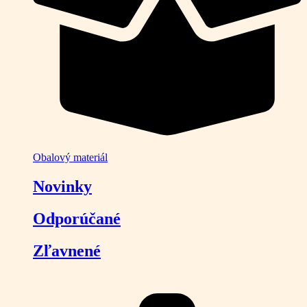
Obalový materiál
Novinky
Odporúčané
Zľavnené