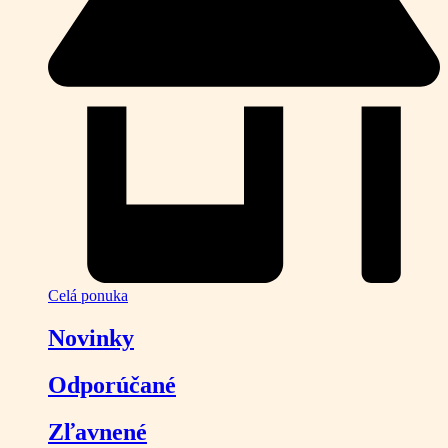
Celá ponuka
Novinky
Odporúčané
Zľavnené