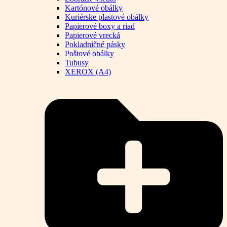
Kartónové obálky
Kuriérske plastové obálky
Papierové boxy a riad
Papierové vrecká
Pokladničné pásky
Poštové obálky
Tubusy
XEROX (A4)