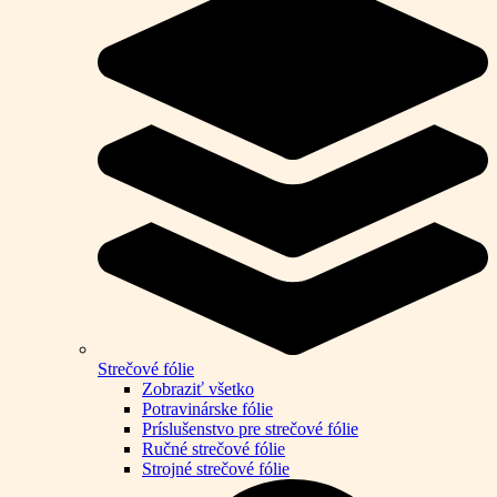
Strečové fólie
Zobraziť všetko
Potravinárske fólie
Príslušenstvo pre strečové fólie
Ručné strečové fólie
Strojné strečové fólie