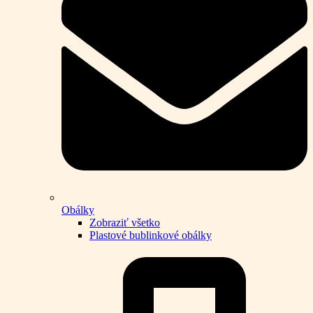
Obálky
Zobraziť všetko
Plastové bublinkové obálky