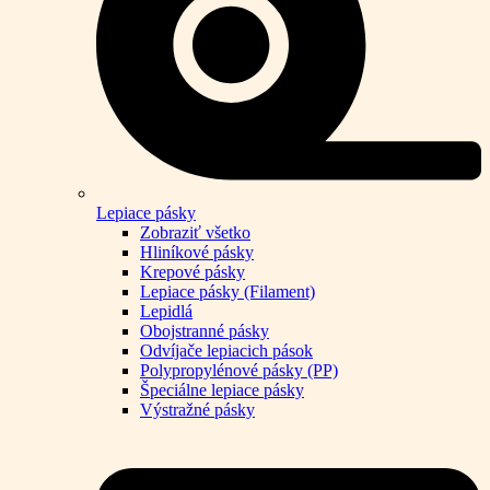
Lepiace pásky
Zobraziť všetko
Hliníkové pásky
Krepové pásky
Lepiace pásky (Filament)
Lepidlá
Obojstranné pásky
Odvíjače lepiacich pások
Polypropylénové pásky (PP)
Špeciálne lepiace pásky
Výstražné pásky