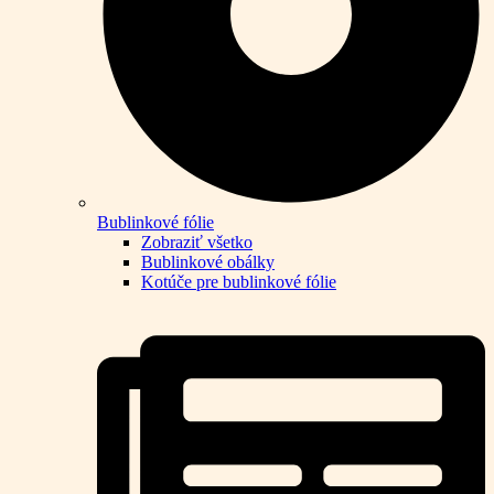
Bublinkové fólie
Zobraziť všetko
Bublinkové obálky
Kotúče pre bublinkové fólie