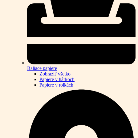
Baliace papiere
Zobraziť všetko
Papiere v hárkoch
Papiere v rolkách