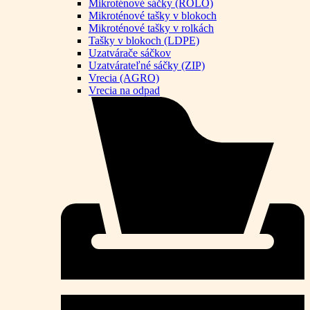
Mikroténové sáčky (ROLO)
Mikroténové tašky v blokoch
Mikroténové tašky v rolkách
Tašky v blokoch (LDPE)
Uzatvárače sáčkov
Uzatvárateľné sáčky (ZIP)
Vrecia (AGRO)
Vrecia na odpad