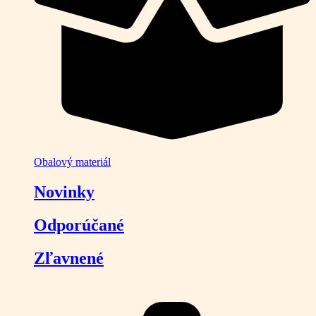
Obalový materiál
Novinky
Odporúčané
Zľavnené