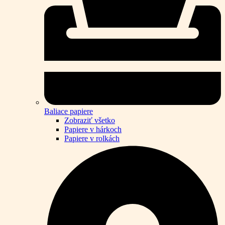
Baliace papiere
Zobraziť všetko
Papiere v hárkoch
Papiere v rolkách