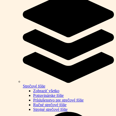
Strečové fólie
Zobraziť všetko
Potravinárske fólie
Príslušenstvo pre strečové fólie
Ručné strečové fólie
Strojné strečové fólie