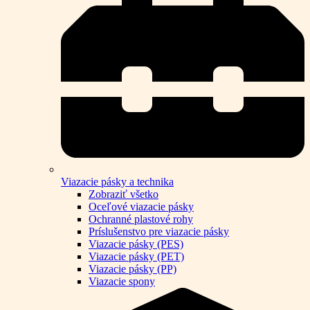
Viazacie pásky a technika
Zobraziť všetko
Oceľové viazacie pásky
Ochranné plastové rohy
Príslušenstvo pre viazacie pásky
Viazacie pásky (PES)
Viazacie pásky (PET)
Viazacie pásky (PP)
Viazacie spony