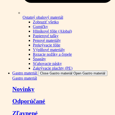
Ostatný obalový materiál
Zobraziť všetko
Gumičky
Hliníkové fólie (Alobal)
Papierové tašky
Penové materiály
Prekrývacie fólie
Výplňové materiály
Rezacie nožíky a čepele
Špagáty
Sťahovacie pásky
Zakrývacie plachty (PE)
Gastro materiál
Close Gastro materiál
Open Gastro materiál
Gastro materiál
Novinky
Odporúčané
Zľavnené