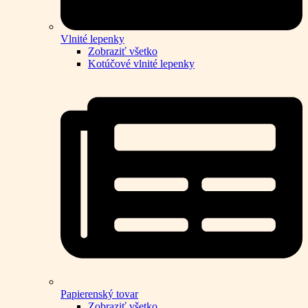
Vlnité lepenky
Zobraziť všetko
Kotúčové vlnité lepenky
Papierenský tovar
Zobraziť všetko