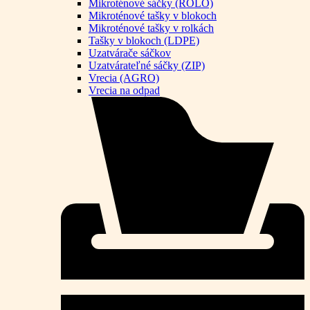
Mikroténové sáčky (ROLO)
Mikroténové tašky v blokoch
Mikroténové tašky v rolkách
Tašky v blokoch (LDPE)
Uzatvárače sáčkov
Uzatvárateľné sáčky (ZIP)
Vrecia (AGRO)
Vrecia na odpad