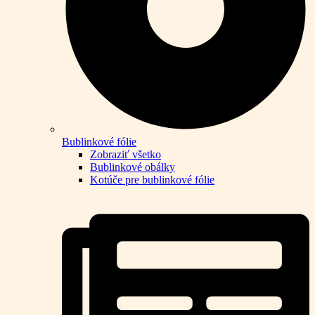
Bublinkové fólie
Zobraziť všetko
Bublinkové obálky
Kotúče pre bublinkové fólie