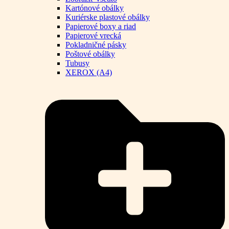
Kartónové obálky
Kuriérske plastové obálky
Papierové boxy a riad
Papierové vrecká
Pokladničné pásky
Poštové obálky
Tubusy
XEROX (A4)