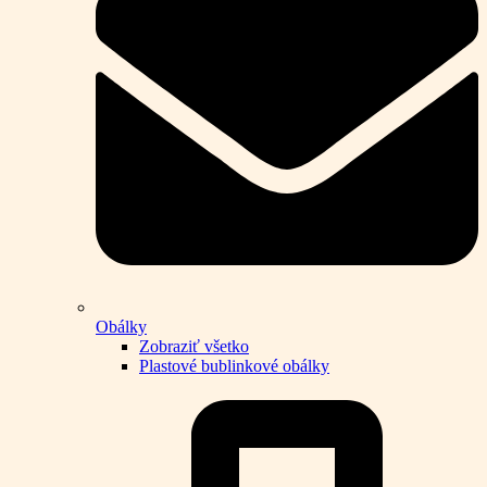
Obálky
Zobraziť všetko
Plastové bublinkové obálky