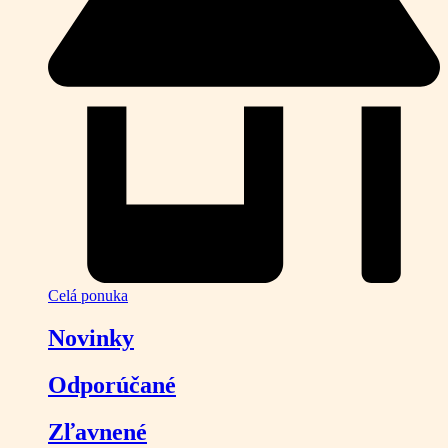
Celá ponuka
Novinky
Odporúčané
Zľavnené