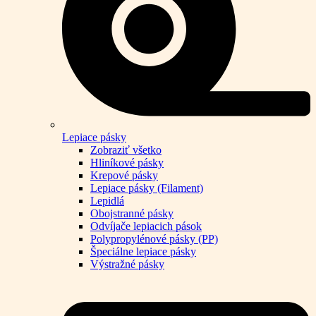
Lepiace pásky
Zobraziť všetko
Hliníkové pásky
Krepové pásky
Lepiace pásky (Filament)
Lepidlá
Obojstranné pásky
Odvíjače lepiacich pások
Polypropylénové pásky (PP)
Špeciálne lepiace pásky
Výstražné pásky