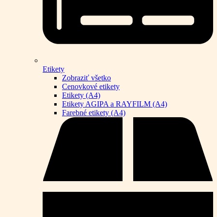
Etikety
Zobraziť všetko
Cenovkové etikety
Etikety (A4)
Etikety AGIPA a RAYFILM (A4)
Farebné etikety (A4)