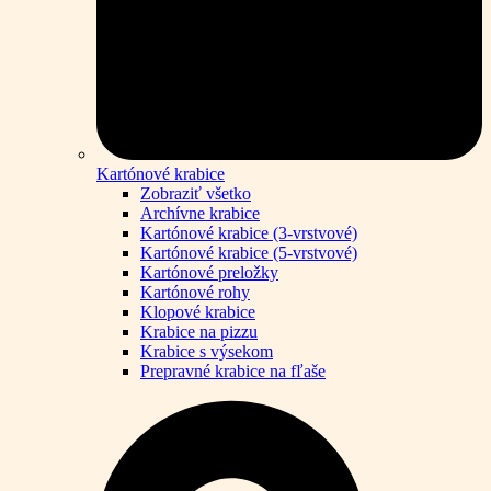
Kartónové krabice
Zobraziť všetko
Archívne krabice
Kartónové krabice (3-vrstvové)
Kartónové krabice (5-vrstvové)
Kartónové preložky
Kartónové rohy
Klopové krabice
Krabice na pizzu
Krabice s výsekom
Prepravné krabice na fľaše