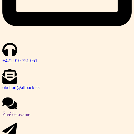
+421 910 751 051
obchod@allpack.sk
Živé četovanie