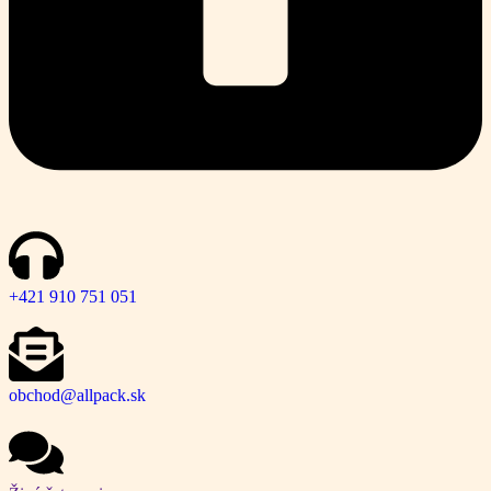
+421 910 751 051
obchod@allpack.sk