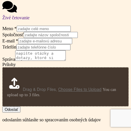
Živé četovanie
Meno
*
Spoločnosť
E-mail
*
Telefón
Správa
Prílohy
Drag & Drop Files,
Choose Files to Upload
You can
upload up to 3 files.
Odoslať
odoslaním súhlasíte so spracovaním osobných údajov