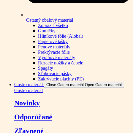
Ostatný obalový materiál
Zobraziť všetko
Gumičky
Hliníkové fólie (Alobal)
Papierové tašky
Penové materiály
Prekrývacie fólie
Výplňové materiály
Rezacie nožíky a čepele
Špagáty
Sťahovacie pásky
Zakrývacie plachty (PE)
Gastro materiál
Close Gastro materiál
Open Gastro materiál
Gastro materiál
Novinky
Odporúčané
Zľavnené