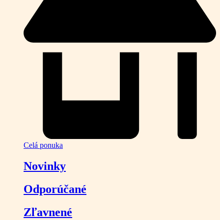
Celá ponuka
Novinky
Odporúčané
Zľavnené