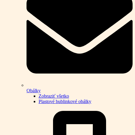
Obálky
Zobraziť všetko
Plastové bublinkové obálky