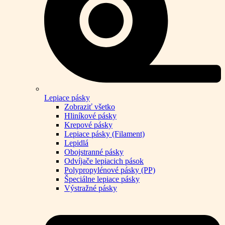
Lepiace pásky
Zobraziť všetko
Hliníkové pásky
Krepové pásky
Lepiace pásky (Filament)
Lepidlá
Obojstranné pásky
Odvíjače lepiacich pások
Polypropylénové pásky (PP)
Špeciálne lepiace pásky
Výstražné pásky