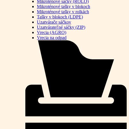
Mikroténové sáčky (ROLO)
Mikroténové tašky v blokoch
Mikroténové tašky v rolkách
Tašky v blokoch (LDPE)
Uzatvárače sáčkov
Uzatvárateľné sáčky (ZIP)
Vrecia (AGRO)
Vrecia na odpad