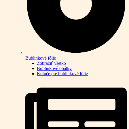
Bublinkové fólie
Zobraziť všetko
Bublinkové obálky
Kotúče pre bublinkové fólie