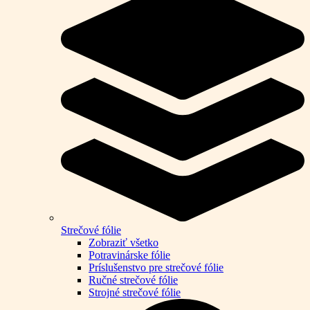
Strečové fólie
Zobraziť všetko
Potravinárske fólie
Príslušenstvo pre strečové fólie
Ručné strečové fólie
Strojné strečové fólie