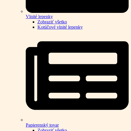
Vlnité lepenky
Zobraziť všetko
Kotúčové vlnité lepenky
Papierenský tovar
Zobraziť všetko