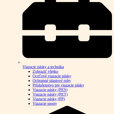
Viazacie pásky a technika
Zobraziť všetko
Oceľové viazacie pásky
Ochranné plastové rohy
Príslušenstvo pre viazacie pásky
Viazacie pásky (PES)
Viazacie pásky (PET)
Viazacie pásky (PP)
Viazacie spony