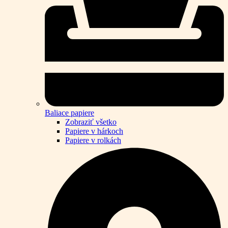
Baliace papiere
Zobraziť všetko
Papiere v hárkoch
Papiere v rolkách