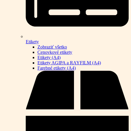
Etikety
Zobraziť všetko
Cenovkové etikety
Etikety (A4)
Etikety AGIPA a RAYFILM (A4)
Farebné etikety (A4)