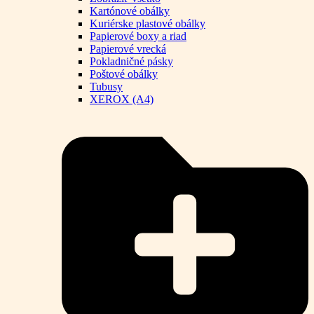
Kartónové obálky
Kuriérske plastové obálky
Papierové boxy a riad
Papierové vrecká
Pokladničné pásky
Poštové obálky
Tubusy
XEROX (A4)