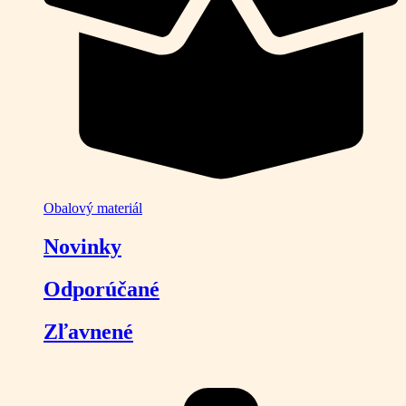
Obalový materiál
Novinky
Odporúčané
Zľavnené