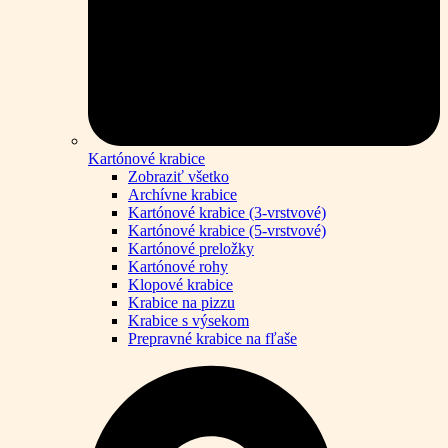
Kartónové krabice
Zobraziť všetko
Archívne krabice
Kartónové krabice (3-vrstvové)
Kartónové krabice (5-vrstvové)
Kartónové preložky
Kartónové rohy
Klopové krabice
Krabice na pizzu
Krabice s výsekom
Prepravné krabice na fľaše