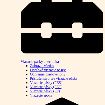
Viazacie pásky a technika
Zobraziť všetko
Oceľové viazacie pásky
Ochranné plastové rohy
Príslušenstvo pre viazacie pásky
Viazacie pásky (PES)
Viazacie pásky (PET)
Viazacie pásky (PP)
Viazacie spony