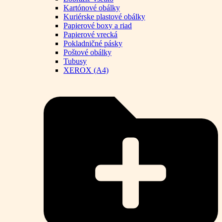
Kartónové obálky
Kuriérske plastové obálky
Papierové boxy a riad
Papierové vrecká
Pokladničné pásky
Poštové obálky
Tubusy
XEROX (A4)