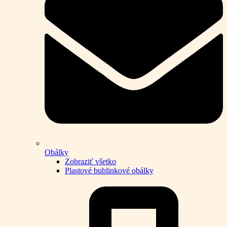
Obálky
Zobraziť všetko
Plastové bublinkové obálky