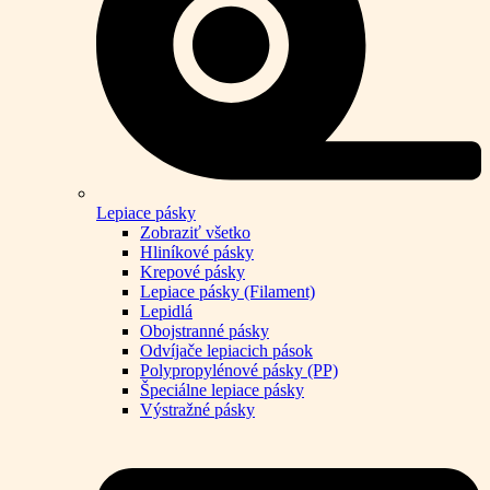
Lepiace pásky
Zobraziť všetko
Hliníkové pásky
Krepové pásky
Lepiace pásky (Filament)
Lepidlá
Obojstranné pásky
Odvíjače lepiacich pások
Polypropylénové pásky (PP)
Špeciálne lepiace pásky
Výstražné pásky