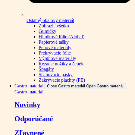
Ostatný obalový materiál
Zobraziť všetko
Gumičky
Hliníkové fólie (Alobal)
Papierové tašky
Penové materiály
Prekrývacie fólie
Výplňové materiály
Rezacie nožíky a čepele
Špagáty
Sťahovacie pásky
Zakrývacie plachty (PE)
Gastro materiál
Close Gastro materiál
Open Gastro materiál
Gastro materiál
Novinky
Odporúčané
Zľavnené