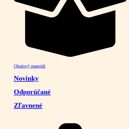
Obalový materiál
Novinky
Odporúčané
Zľavnené