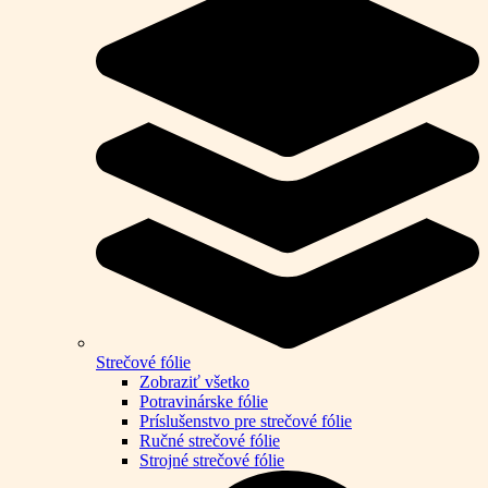
Strečové fólie
Zobraziť všetko
Potravinárske fólie
Príslušenstvo pre strečové fólie
Ručné strečové fólie
Strojné strečové fólie