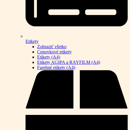
Etikety
Zobraziť všetko
Cenovkové etikety
Etikety (A4)
Etikety AGIPA a RAYFILM (A4)
Farebné etikety (A4)