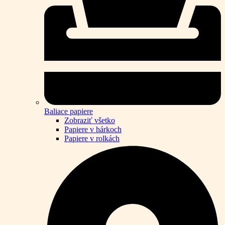
Baliace papiere
Zobraziť všetko
Papiere v hárkoch
Papiere v rolkách