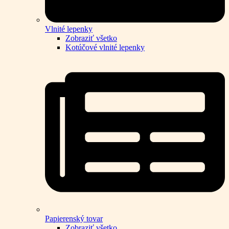
Vlnité lepenky
Zobraziť všetko
Kotúčové vlnité lepenky
Papierenský tovar
Zobraziť všetko