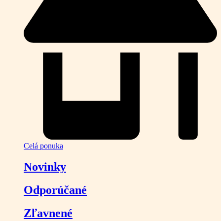
Celá ponuka
Novinky
Odporúčané
Zľavnené