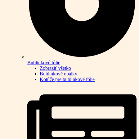
Bublinkové fólie
Zobraziť všetko
Bublinkové obálky
Kotúče pre bublinkové fólie