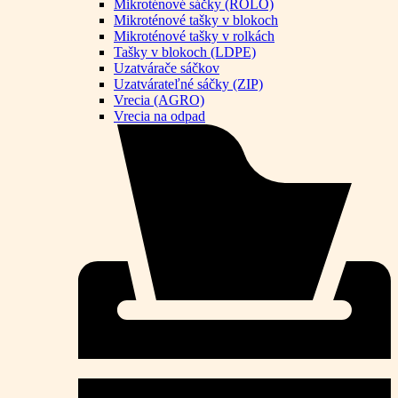
Mikroténové sáčky (ROLO)
Mikroténové tašky v blokoch
Mikroténové tašky v rolkách
Tašky v blokoch (LDPE)
Uzatvárače sáčkov
Uzatvárateľné sáčky (ZIP)
Vrecia (AGRO)
Vrecia na odpad