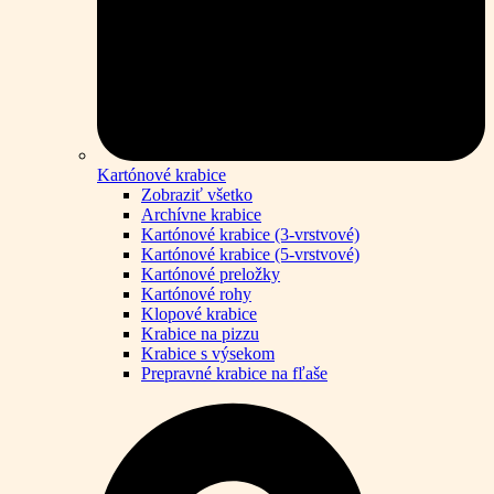
Kartónové krabice
Zobraziť všetko
Archívne krabice
Kartónové krabice (3-vrstvové)
Kartónové krabice (5-vrstvové)
Kartónové preložky
Kartónové rohy
Klopové krabice
Krabice na pizzu
Krabice s výsekom
Prepravné krabice na fľaše