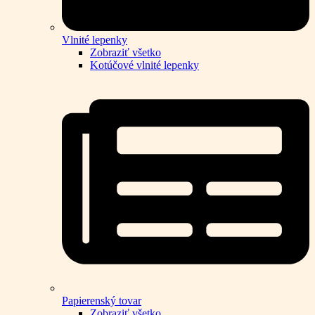
Vlnité lepenky
Zobraziť všetko
Kotúčové vlnité lepenky
Papierenský tovar
Zobraziť všetko