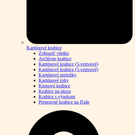
Kartónové krabice
Zobraziť všetko
Archívne krabice
Kartónové krabice (3-vrstvové)
Kartónové krabice (5-vrstvové)
Kartónové preložky
Kartónové rohy
Klopové krabice
Krabice na pizzu
Krabice s výsekom
Prepravné krabice na fľaše