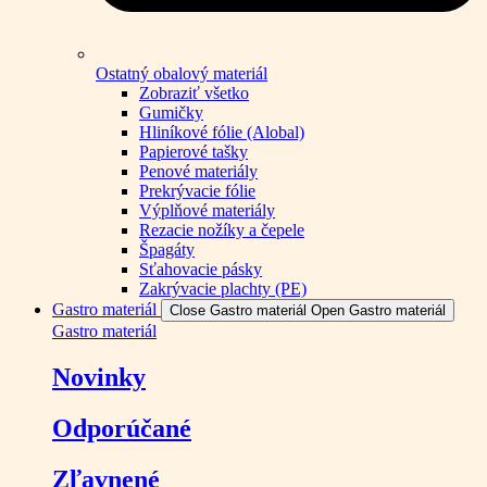
Ostatný obalový materiál
Zobraziť všetko
Gumičky
Hliníkové fólie (Alobal)
Papierové tašky
Penové materiály
Prekrývacie fólie
Výplňové materiály
Rezacie nožíky a čepele
Špagáty
Sťahovacie pásky
Zakrývacie plachty (PE)
Gastro materiál
Close Gastro materiál
Open Gastro materiál
Gastro materiál
Novinky
Odporúčané
Zľavnené