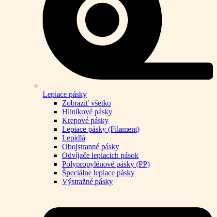
Lepiace pásky
Zobraziť všetko
Hliníkové pásky
Krepové pásky
Lepiace pásky (Filament)
Lepidlá
Obojstranné pásky
Odvíjače lepiacich pások
Polypropylénové pásky (PP)
Špeciálne lepiace pásky
Výstražné pásky