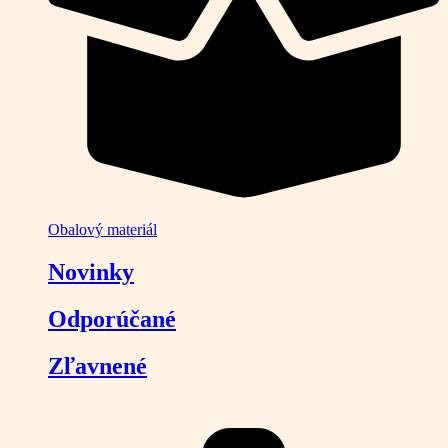
Obalový materiál
Novinky
Odporúčané
Zľavnené