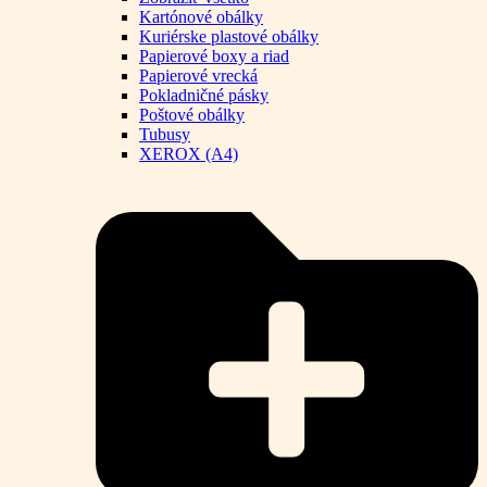
Kartónové obálky
Kuriérske plastové obálky
Papierové boxy a riad
Papierové vrecká
Pokladničné pásky
Poštové obálky
Tubusy
XEROX (A4)