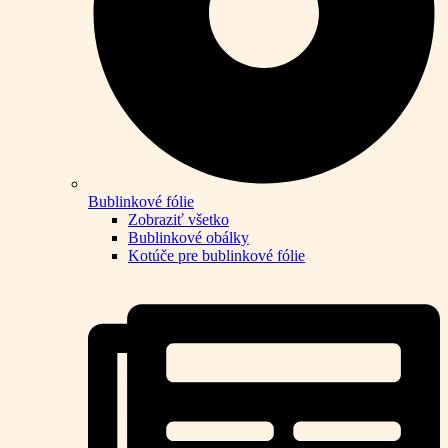
Bublinkové fólie
Zobraziť všetko
Bublinkové obálky
Kotúče pre bublinkové fólie