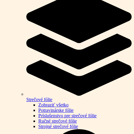
Strečové fólie
Zobraziť všetko
Potravinárske fólie
Príslušenstvo pre strečové fólie
Ručné strečové fólie
Strojné strečové fólie