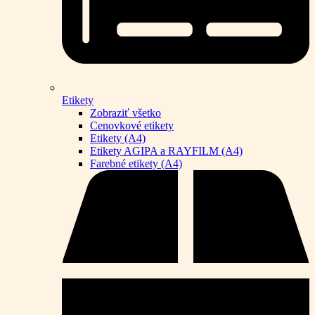
Etikety
Zobraziť všetko
Cenovkové etikety
Etikety (A4)
Etikety AGIPA a RAYFILM (A4)
Farebné etikety (A4)