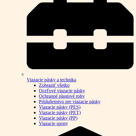
Viazacie pásky a technika
Zobraziť všetko
Oceľové viazacie pásky
Ochranné plastové rohy
Príslušenstvo pre viazacie pásky
Viazacie pásky (PES)
Viazacie pásky (PET)
Viazacie pásky (PP)
Viazacie spony