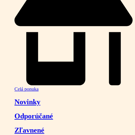
Celá ponuka
Novinky
Odporúčané
Zľavnené