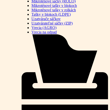
Mikroténové sáčky (ROLO)
Mikroténové tašky v blokoch
Mikroténové tašky v rolkách
Tašky v blokoch (LDPE)
Uzatvárače sáčkov
Uzatvárateľné sáčky (ZIP)
Vrecia (AGRO)
Vrecia na odpad