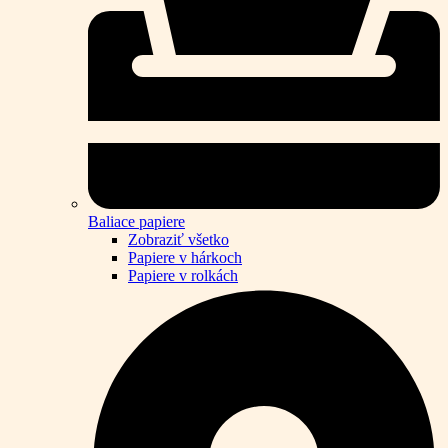
Baliace papiere
Zobraziť všetko
Papiere v hárkoch
Papiere v rolkách