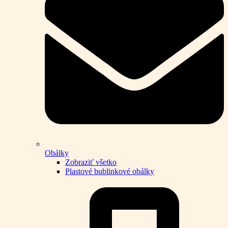
Obálky
Zobraziť všetko
Plastové bublinkové obálky