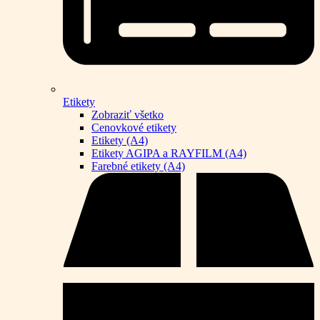
Etikety
Zobraziť všetko
Cenovkové etikety
Etikety (A4)
Etikety AGIPA a RAYFILM (A4)
Farebné etikety (A4)