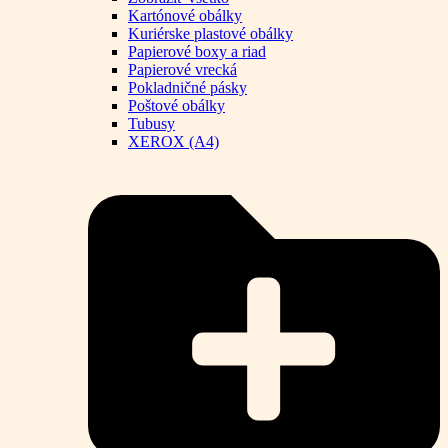
Kartónové obálky
Kuriérske plastové obálky
Papierové boxy a riad
Papierové vrecká
Pokladničné pásky
Poštové obálky
Tubusy
XEROX (A4)