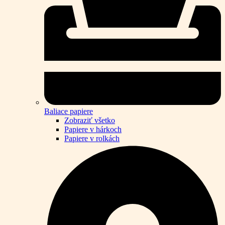
Baliace papiere
Zobraziť všetko
Papiere v hárkoch
Papiere v rolkách