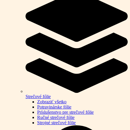
Strečové fólie
Zobraziť všetko
Potravinárske fólie
Príslušenstvo pre strečové fólie
Ručné strečové fólie
Strojné strečové fólie