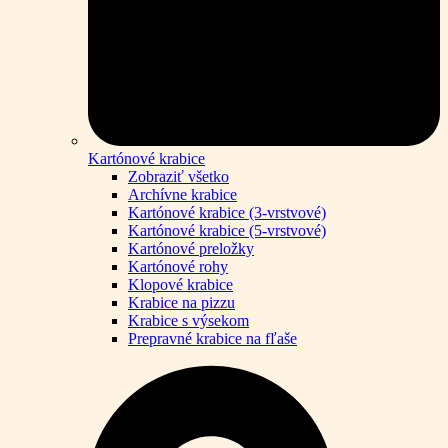
Kartónové krabice
Zobraziť všetko
Archívne krabice
Kartónové krabice (3-vrstvové)
Kartónové krabice (5-vrstvové)
Kartónové preložky
Kartónové rohy
Klopové krabice
Krabice na pizzu
Krabice s výsekom
Prepravné krabice na fľaše