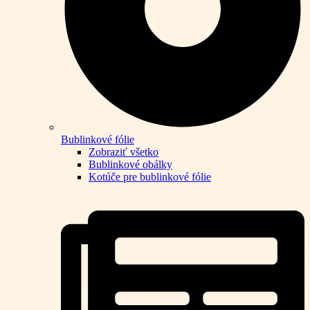
Bublinkové fólie
Zobraziť všetko
Bublinkové obálky
Kotúče pre bublinkové fólie