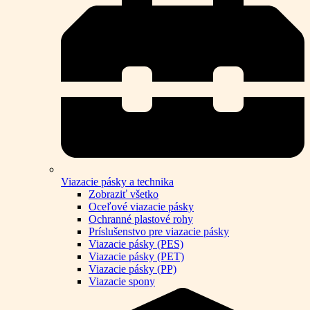
Viazacie pásky a technika
Zobraziť všetko
Oceľové viazacie pásky
Ochranné plastové rohy
Príslušenstvo pre viazacie pásky
Viazacie pásky (PES)
Viazacie pásky (PET)
Viazacie pásky (PP)
Viazacie spony