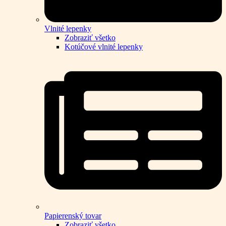
Vlnité lepenky
Zobraziť všetko
Kotúčové vlnité lepenky
Papierenský tovar
Zobraziť všetko