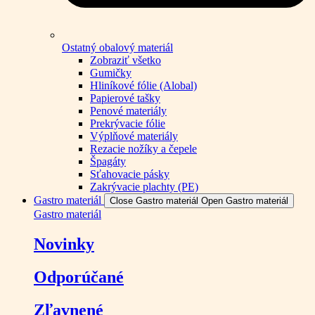
Ostatný obalový materiál
Zobraziť všetko
Gumičky
Hliníkové fólie (Alobal)
Papierové tašky
Penové materiály
Prekrývacie fólie
Výplňové materiály
Rezacie nožíky a čepele
Špagáty
Sťahovacie pásky
Zakrývacie plachty (PE)
Gastro materiál
Close Gastro materiál
Open Gastro materiál
Gastro materiál
Novinky
Odporúčané
Zľavnené