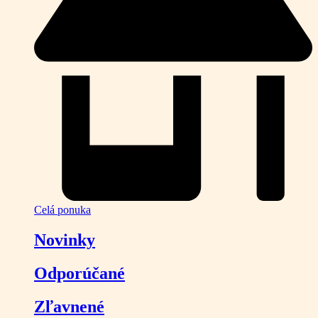
Celá ponuka
Novinky
Odporúčané
Zľavnené