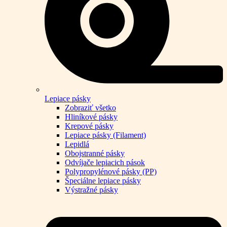
Lepiace pásky
Zobraziť všetko
Hliníkové pásky
Krepové pásky
Lepiace pásky (Filament)
Lepidlá
Obojstranné pásky
Odvíjače lepiacich pások
Polypropylénové pásky (PP)
Špeciálne lepiace pásky
Výstražné pásky