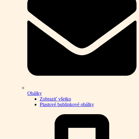
Obálky
Zobraziť všetko
Plastové bublinkové obálky