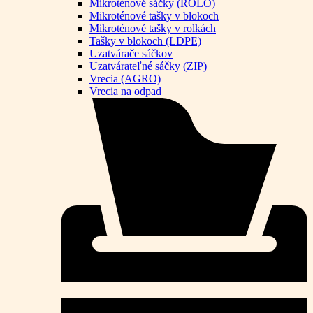
Mikroténové sáčky (ROLO)
Mikroténové tašky v blokoch
Mikroténové tašky v rolkách
Tašky v blokoch (LDPE)
Uzatvárače sáčkov
Uzatvárateľné sáčky (ZIP)
Vrecia (AGRO)
Vrecia na odpad