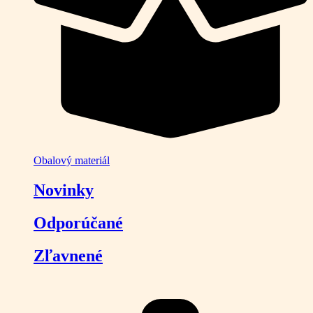
Obalový materiál
Novinky
Odporúčané
Zľavnené