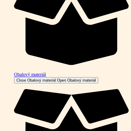
Obalový materiál
Close Obalový materiál
Open Obalový materiál