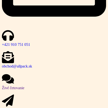
+421 910 751 051
obchod@allpack.sk
Živé četovanie