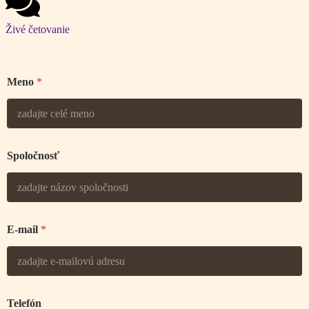
Živé četovanie
Meno
*
Spoločnosť
E-mail
*
Telefón