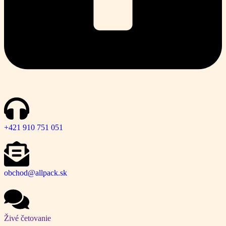
+421 910 751 051
obchod@allpack.sk
Živé četovanie